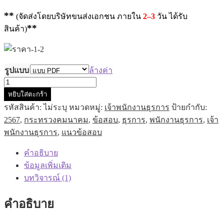
**
(จัดส่งโดยบริษัทขนส่งเอกชน ภายใน
2–3
วัน ได้รับ
**
สินค้า)
รูปแบบ
ล้างค่า
จำนวน
หยิบใส่ตะกร้า
แนว
รหัสสินค้า:
ไม่ระบุ
หมวดหมู่:
เจ้าพนักงานธุรการ
ป้ายกำกับ:
ข้อสอบ
2567
,
กระทรวงคมนาคม
,
ข้อสอบ
,
ธุรการ
,
พนักงานธุรการ
,
เจ้า
เจ้า
พนักงานธุรการ
,
แนวข้อสอบ
พนักงาน
ธุรการ
คำอธิบาย
ปฏิบัติ
ข้อมูลเพิ่มเติม
งาน
บทวิจารณ์ (1)
สำนักงาน
ปลัด
คำอธิบาย
กระทรวง
คมนาคม