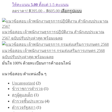
product
ให้คะแนน
5.00
ตั้งแต่ 1-5 คะแนน
page
Price
This
ลดราคา!
฿
395.00
–
฿
605.00
เลือกรูปแบบ
range:
product
has
฿395.00
multiple
through
variants.
฿605.00
แนวข้อสอบ เจ้าพนักงานธุรการปฏิบัติงาน สำนักงบประมาณ
The
options
2567 ฉบับปรับปรุงล่าสุด พร้อมเฉลย
may
be
chosen
แนวข้อสอบ เจ้าพนักงานธุรการ กรมส่งเสริมการเกษตร 2568
on
ฉบับปรับปรุงล่าสุด พร้อมเฉลย
the
มั่นใจ 100% ด้วยทะเบียนการค้าออนไลน์
product
page
แนวข้อสอบ ตำแหน่งอื่น ๆ
Uncategorized
(2)
ข้าราชการตำรวจ
(1)
ครูผู้ดูแลเด็ก
(1)
ตำรวจชั้นประทวน
(4)
ตำรวจรัฐสภา
(1)