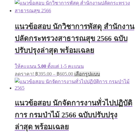
has
฿395.00
multiple
through
variants.
฿705.00
The
แนวข้อสอบ นักวิชาการพัสดุ สำนักงาน
options
may
ปลัดกระทรวงสาธารณสุข 2566 ฉบับ
be
chosen
on
ปรับปรุงล่าสุด พร้อมเฉลย
the
product
page
ให้คะแนน
5.00
ตั้งแต่ 1-5 คะแนน
Price
This
ลดราคา!
฿
395.00
–
฿
605.00
เลือกรูปแบบ
range:
product
has
฿395.00
multiple
through
variants.
฿605.00
The
แนวข้อสอบ นักจัดการงานทั่วไปปฏิบัติ
options
may
การ กรมป่าไม้ 2566 ฉบับปรับปรุง
be
chosen
ล่าสุด พร้อมเฉลย
on
the