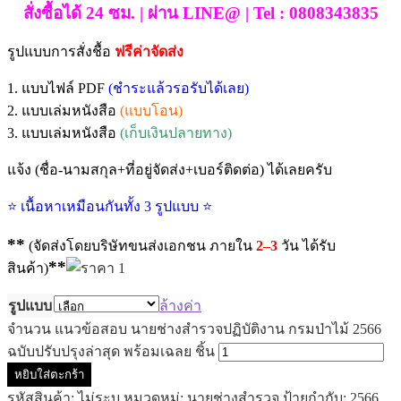
สั่งซื้อได้ 24 ซม. | ผ่าน LINE@ | Tel : 0808343835
รูปแบบการสั่งชื้อ
ฟรีค่าจัดส่ง
1. แบบไฟล์ PDF
(ชำระแล้วรอรับได้เลย)
2. แบบเล่มหนังสือ
(แบบโอน)
3. แบบเล่มหนังสือ
(เก็บเงินปลายทาง)
แจ้ง (ชื่อ-นามสกุล+ที่อยู่จัดส่ง+เบอร์ติดต่อ) ได้เลยครับ
⭐ เนื้อหาเหมือนกันทั้ง 3 รูปแบบ ⭐
**
(จัดส่งโดยบริษัทขนส่งเอกชน ภายใน
2–3
วัน ได้รับ
**
สินค้า)
รูปแบบ
ล้างค่า
จำนวน แนวข้อสอบ นายช่างสำรวจปฏิบัติงาน กรมป่าไม้ 2566
ฉบับปรับปรุงล่าสุด พร้อมเฉลย ชิ้น
หยิบใส่ตะกร้า
รหัสสินค้า:
ไม่ระบุ
หมวดหมู่:
นายช่างสำรวจ
ป้ายกำกับ:
2566
,