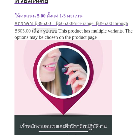
พร้อมเฉลย
ให้คะแนน
5.00
ตั้งแต่ 1-5 คะแนน
ลดราคา!
฿
395.00
–
฿
605.00
Price range: ฿395.00 through
฿605.00
เลือกรูปแบบ
This product has multiple variants. The
options may be chosen on the product page