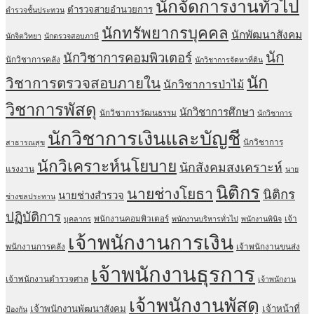
นักจัดการงานทั่วไป
ตำรวจสายอำนวยการ
ตำรวจชั้นประทวน
นักทรัพยากรบุคคล
นักพัฒนาสังคม
นักจิตวิทยา
นักตรวจสอบภาษี
นัก
นักวิชาการคอมพิวเตอร์
นักวิชาการคลัง
นักวิชาการจัดหาที่ดิน
นัก
วิชาการตรวจสอบภายใน
นักวิชาการป่าไม้
วิชาการพัสดุ
นักวิชาการศึกษา
นักวิชาการวัฒนธรรม
นักวิชาการ
นักวิชาการเงินและบัญชี
นักวิชาการ
สาธารณสุข
นักวิเคราะห์นโยบาย
นักสังคมสงเคราะห์
แรงงาน
นาย
นิติกร
นายช่างโยธา
นิติกร
นายช่างสำรวจ
ช่างชลประทาน
ปฏิบัติการ
พนักงานคอมพิวเตอร์
เจ้า
บุคลากร
พนักงานบริหารทั่วไป
พนักงานพินิจ
เจ้าพนักงานการเงิน
พนักงานการคลัง
เจ้าพนักงานขนส่ง
เจ้าพนักงานธุรการ
เจ้าพนักงานตำรวจศาล
เจ้าพนักงาน
เจ้าพนักงานพัสดุ
เจ้าพนักงานพัฒนาสังคม
เจ้าหน้าที่
ป้องกัน