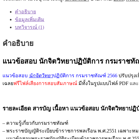
นัก
คำอธิบาย
จิตวิทยา
ข้อมูลเพิ่มเติม
ปฏิบัติ
บทวิจารณ์ (1)
การ
กรม
คำอธิบาย
ราชทัณฑ์
2566
ฉบับ
แนวข้อสอบ นักจิตวิทยาปฏิบัติการ กรมราชทั
ปรับปรุง
ล่าสุด
แนวข้อสอบ
นักจิตวิทยา
ปฏิบัติการ กรมราชทัณฑ์ 2566
ปรับปรุงเ
พร้อม
เฉลย
ฟรีไฟล์เสียงการสอบสัมภาษณ์
มีทั้งในรูปแบบไฟล์ PDF
และ
เฉลย
ชิ้น
รายละเอียด สารบัญ เนื้อหา แนวข้อสอบ นักจิตวิทยาปฏิ
– ความรู้เกี่ยวกับกรมราชทัณฑ์
– พระราชบัญญัติระเบียบข้าราชการพลเรือน พ.ศ.2551 เฉพาะห
– แนวข้อสอบพระราชบัญญัติระเบียบข้าราชการพลเรือน พ.ศ.2551 และ