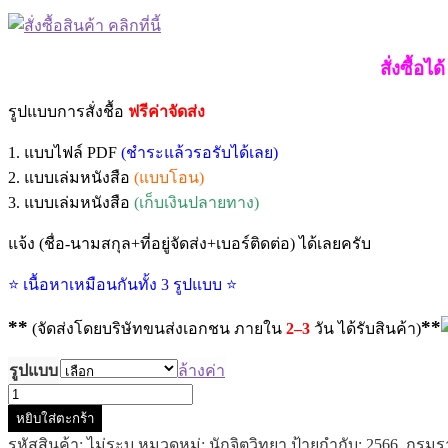
฿395.00
through
฿605.00
สั่งซื้อ
รูปแบบการสั่งชื้อ
ฟรีค่าจัดส่ง
1. แบบไฟล์ PDF
(ชำระแล้วรอรับได้เลย)
2. แบบเล่มหนังสือ
(แบบโอน)
3. แบบเล่มหนังสือ
(เก็บเงินปลายทาง)
แจ้ง (ชื่อ-นามสกุล+ที่อยู่จัดส่ง+เบอร์ติดต่อ) ได้เลยครับ
⭐ เนื้อหาเหมือนกันทั้ง 3 รูปแบบ ⭐
**
**
(จัดส่งโดยบริษัทขนส่งเอกชน ภายใน
2–3
วัน ได้รับสินค้า)
รูปแบบ
ล้างค่า
จำนวน
หยิบใส่ตะกร้า
แนว
รหัสสินค้า:
ไม่ระบุ
หมวดหมู่:
นักจิตวิทยา
ป้ายกำกับ:
2566
,
กรมร
ข้อสอบ