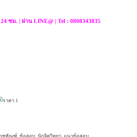
ได้ 24 ซม. | ผ่าน LINE@ | Tel : 0808343835
าชทัณฑ์
,
ข้อสอบ
,
นักจิตวิทยา
,
แนวข้อสอบ