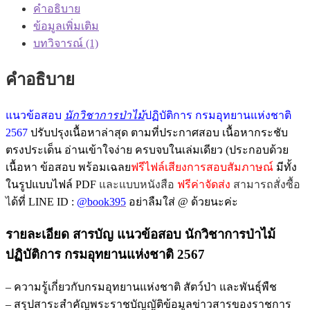
คำอธิบาย
ป่า
ข้อมูลเพิ่มเติม
ไม้
บทวิจารณ์ (1)
ปฏิบัติ
การ
คำอธิบาย
กรม
อุทยาน
แนวข้อสอบ
นักวิชาการป่าไม้
ปฏิบัติการ กรมอุทยานแห่งชาติ
แห่ง
2567
ปรับปรุงเนื้อหาล่าสุด ตามที่ประกาศสอบ เนื้อหากระชับ
ชาติ
ตรงประเด็น อ่านเข้าใจง่าย ครบจบในเล่มเดียว (ประกอบด้วย
สัตว์
เนื้อหา ข้อสอบ พร้อมเฉลย
ฟรีไฟล์เสียงการสอบสัมภาษณ์
มีทั้ง
ป่า
ในรูปแบบไฟล์ PDF
และแบบหนังสือ
ฟรีค่าจัดส่ง
สามารถสั่งซื้อ
และ
ไ
ด้ที่ LINE ID :
@book395
อย่าลืมใส่ @ ด้วยนะค่ะ
พันธุ์
พืช
รายละเอียด สารบัญ
แนวข้อสอบ นักวิชาการป่าไม้
2567
ปฏิบัติการ กรมอุทยานแห่งชาติ 2567
ฉบับ
ปรับปรุง
– ความรู้เกี่ยวกับกรมอุทยานแห่งชาติ สัตว์ป่า และพันธุ์พืช
ล่าสุด
– สรุปสาระสำคัญพระราชบัญญัติข้อมูลข่าวสารของราชการ
พร้อม