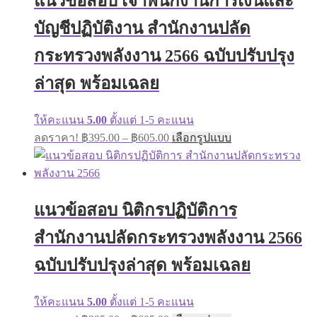
แนวข้อสอบ เจ้าพนักงานการเงินและ
options
may
บัญชีปฏิบัติงาน สำนักงานปลัด
be
chosen
on
กระทรวงพลังงาน 2566 ฉบับปรับปรุง
the
product
ล่าสุด พร้อมเฉลย
page
ให้คะแนน
5.00
ตั้งแต่ 1-5 คะแนน
Price
This
ลดราคา!
฿
395.00
–
฿
605.00
เลือกรูปแบบ
range:
product
has
฿395.00
multiple
through
variants.
฿605.00
The
แนวข้อสอบ นิติกรปฏิบัติการ
options
may
สำนักงานปลัดกระทรวงพลังงาน 2566
be
chosen
on
ฉบับปรับปรุงล่าสุด พร้อมเฉลย
the
product
page
ให้คะแนน
5.00
ตั้งแต่ 1-5 คะแนน
Price
This