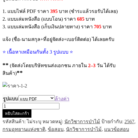
1. แบบไฟล์ PDF ราคา
395
บาท (ชำระแล้วรอรับได้เลย)
2. แบบเล่มหนังสือ (แบบโอน) ราคา
685
บาท
3. แบบเล่มหนังสือ (เก็บเงินปลายทาง) ราคา
705
บาท
แจ้ง (ชื่อ-นามสกุล+ที่อยู่จัดส่ง+เบอร์ติดต่อ) ได้เลยครับ
⭐ เนื้อหาเหมือนกันทั้ง 3 รูปแบบ ⭐
**
(จัดส่งโดยบริษัทขนส่งเอกชน ภายใน
2–3
วัน ได้รับ
**
สินค้า)
รูปแบบ
ล้างค่า
จำนวน
หยิบใส่ตะกร้า
แนว
รหัสสินค้า:
ไม่ระบุ
หมวดหมู่:
นักวิชาการป่าไม้
ป้ายกำกับ:
2567
,
ข้อสอบ
กรมอุทยานแห่งชาติ
,
ข้อสอบ
,
นักวิชาการป่าไม้
,
แนวข้อสอบ
นัก
วิชาการ