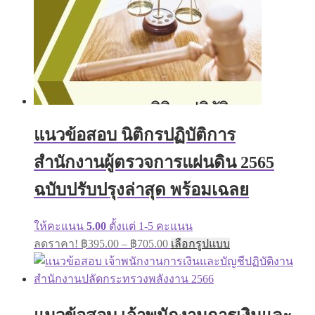
แนวข้อสอบ นิติกรปฏิบัติการ
สำนักงานผู้ตรวจการแผ่นดิน 2565
ฉบับปรับปรุงล่าสุด พร้อมเฉลย
ให้คะแนน
5.00
ตั้งแต่ 1-5 คะแนน
Price
This
ลดราคา!
฿
395.00
–
฿
705.00
เลือกรูปแบบ
range:
product
has
฿395.00
multiple
through
variants.
฿705.00
The