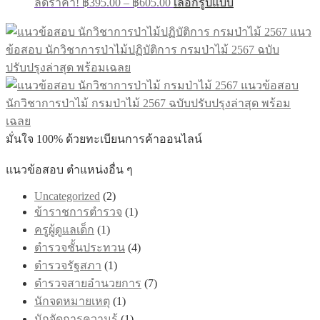
ลดราคา!
฿
395.00
–
฿
605.00
เลือกรูปแบบ
range:
product
has
฿395.00
แนว
multiple
through
ข้อสอบ นักวิชาการป่าไม้ปฏิบัติการ กรมป่าไม้ 2567 ฉบับ
variants.
฿605.00
The
ปรับปรุงล่าสุด พร้อมเฉลย
options
แนวข้อสอบ
may
be
นักวิชาการป่าไม้ กรมป่าไม้ 2567 ฉบับปรับปรุงล่าสุด พร้อม
chosen
เฉลย
on
มั่นใจ 100% ด้วยทะเบียนการค้าออนไลน์
the
product
page
แนวข้อสอบ ตำแหน่งอื่น ๆ
Uncategorized
(2)
ข้าราชการตำรวจ
(1)
ครูผู้ดูแลเด็ก
(1)
ตำรวจชั้นประทวน
(4)
ตำรวจรัฐสภา
(1)
ตำรวจสายอำนวยการ
(7)
นักจดหมายเหตุ
(1)
นักจัดการความรู้
(1)