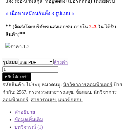
แจ้ง (ชื่อ-นามสกุล+ที่อยู่จัดส่ง+เบอร์ติดต่อ) ได้เลยครับ
⭐ เนื้อหาเหมือนกันทั้ง 3 รูปแบบ ⭐
**
(จัดส่งโดยบริษัทขนส่งเอกชน ภายใน
2–3
วัน ได้รับ
**
สินค้า)
รูปแบบ
ล้างค่า
หยิบใส่ตะกร้า
รหัสสินค้า:
ไม่ระบุ
หมวดหมู่:
นักวิชาการคอมพิวเตอร์
ป้าย
กำกับ:
2567
,
กระทรวงสาธารณสุข
,
ข้อสอบ
,
นักวิชาการ
คอมพิวเตอร์
,
สาธารณสุข
,
แนวข้อสอบ
คำอธิบาย
ข้อมูลเพิ่มเติม
บทวิจารณ์ (1)