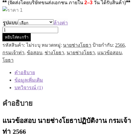
**
**
(จัดส่งโดยบริษัทขนส่งเอกชน ภายใน
2–3
วัน ได้รับสินค้า)
รูปแบบ
ล้างค่า
จำนวน
หยิบใส่ตะกร้า
แนว
รหัสสินค้า:
ไม่ระบุ
หมวดหมู่:
นายช่างโยธา
ป้ายกำกับ:
2566
,
ข้อสอบ
กรมเจ้าท่า
,
ข้อสอบ
,
ช่างโยธา
,
นายช่างโยธา
,
แนวข้อสอบ
,
นาย
โยธา
ช่าง
โยธา
คำอธิบาย
ปฏิบัติ
ข้อมูลเพิ่มเติม
งาน
บทวิจารณ์ (1)
กรม
เจ้า
คำอธิบาย
ท่า
2566
ฉบับ
แนวข้อสอบ นายช่างโยธาปฏิบัติงาน กรมเจ้า
ปรับปรุง
ท่า 2566
ล่าสุด