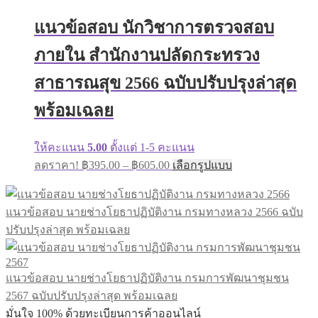
variants.
฿605.00
The
แนวข้อสอบ นักวิชาการตรวจสอบ
options
may
ภายใน สำนักงานปลัดกระทรวง
be
chosen
on
สาธารณสุข 2566 ฉบับปรับปรุงล่าสุด
the
product
พร้อมเฉลย
page
ให้คะแนน
5.00
ตั้งแต่ 1-5 คะแนน
Price
This
ลดราคา!
฿
395.00
–
฿
605.00
เลือกรูปแบบ
range:
product
has
฿395.00
multiple
through
แนวข้อสอบ นายช่างโยธาปฏิบัติงาน กรมทางหลวง 2566 ฉบับ
variants.
฿605.00
The
ปรับปรุงล่าสุด พร้อมเฉลย
options
may
be
chosen
แนวข้อสอบ นายช่างโยธาปฏิบัติงาน กรมการพัฒนาชุมชน
on
2567 ฉบับปรับปรุงล่าสุด พร้อมเฉลย
the
มั่นใจ 100% ด้วยทะเบียนการค้าออนไลน์
product