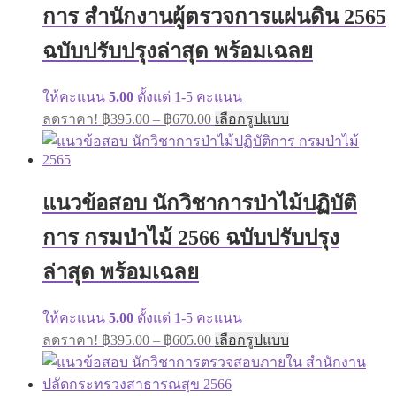
การ สำนักงานผู้ตรวจการแผ่นดิน 2565
ฉบับปรับปรุงล่าสุด พร้อมเฉลย
ให้คะแนน
5.00
ตั้งแต่ 1-5 คะแนน
Price
This
ลดราคา!
฿
395.00
–
฿
670.00
เลือกรูปแบบ
range:
product
has
฿395.00
multiple
through
variants.
฿670.00
The
แนวข้อสอบ นักวิชาการป่าไม้ปฏิบัติ
options
may
การ กรมป่าไม้ 2566 ฉบับปรับปรุง
be
chosen
ล่าสุด พร้อมเฉลย
on
the
product
ให้คะแนน
5.00
ตั้งแต่ 1-5 คะแนน
page
Price
This
ลดราคา!
฿
395.00
–
฿
605.00
เลือกรูปแบบ
range:
product
has
฿395.00
multiple
through