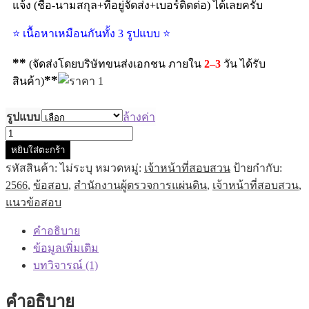
แจ้ง (ชื่อ-นามสกุล+ที่อยู่จัดส่ง+เบอร์ติดต่อ) ได้เลยครับ
⭐ เนื้อหาเหมือนกันทั้ง 3 รูปแบบ ⭐
**
(จัดส่งโดยบริษัทขนส่งเอกชน ภายใน
2–3
วัน ได้รับ
**
สินค้า)
รูปแบบ
ล้างค่า
หยิบใส่ตะกร้า
รหัสสินค้า:
ไม่ระบุ
หมวดหมู่:
เจ้าหน้าที่สอบสวน
ป้ายกำกับ:
2566
,
ข้อสอบ
,
สำนักงานผู้ตรวจการแผ่นดิน
,
เจ้าหน้าที่สอบสวน
,
แนวข้อสอบ
คำอธิบาย
ข้อมูลเพิ่มเติม
บทวิจารณ์ (1)
คำอธิบาย