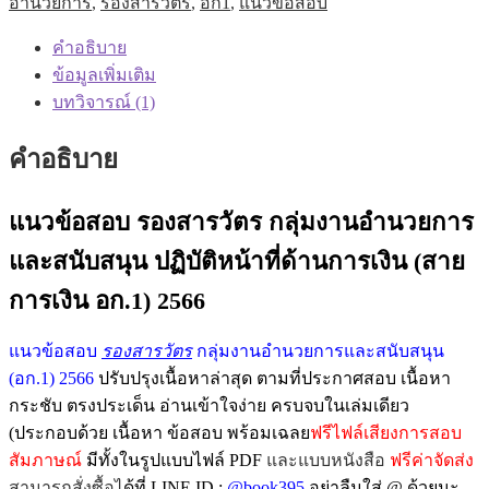
อำนวยการ
,
รองสารวัตร
,
อก1
,
แนวข้อสอบ
สารวัตร
กลุ่ม
คำอธิบาย
งาน
ข้อมูลเพิ่มเติม
อำนวย
บทวิจารณ์ (1)
การ
และ
คำอธิบาย
สนับสนุน
ปฏิบัติ
แนวข้อสอบ รองสารวัตร กลุ่มงานอำนวยการ
หน้าที่
ด้าน
และสนับสนุน ปฏิบัติหน้าที่ด้านการเงิน (สาย
การ
การเงิน อก.1) 2566
เงิน
(สาย
แนวข้อสอบ
รองสารวัตร
กลุ่มงานอำนวยการและสนับสนุน
การ
(อก.1) 2566
ปรับปรุงเนื้อหาล่าสุด ตามที่ประกาศสอบ เนื้อหา
เงิน
กระชับ ตรงประเด็น อ่านเข้าใจง่าย ครบจบในเล่มเดียว
อก.1)
(ประกอบด้วย เนื้อหา ข้อสอบ พร้อมเฉลย
ฟรีไฟล์เสียงการสอบ
2566
สัมภาษณ์
มีทั้งในรูปแบบไฟล์ PDF
และแบบหนังสือ
ฟรีค่าจัดส่ง
ฉบับ
สามารถสั่งซื้อไ
ด้ที่ LINE ID :
@book395
อย่าลืมใส่ @ ด้วยนะ
ปรับปรุง