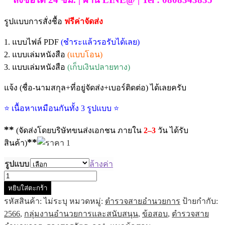
รูปแบบการสั่งชื้อ
ฟรีค่าจัดส่ง
1. แบบไฟล์ PDF
(ชำระแล้วรอรับได้เลย)
2. แบบเล่มหนังสือ
(แบบโอน)
3. แบบเล่มหนังสือ
(เก็บเงินปลายทาง)
แจ้ง (ชื่อ-นามสกุล+ที่อยู่จัดส่ง+เบอร์ติดต่อ) ได้เลยครับ
⭐ เนื้อหาเหมือนกันทั้ง 3 รูปแบบ ⭐
**
(จัดส่งโดยบริษัทขนส่งเอกชน ภายใน
2–3
วัน ได้รับ
**
สินค้า)
รูปแบบ
ล้างค่า
จำนวน
หยิบใส่ตะกร้า
แนว
รหัสสินค้า:
ไม่ระบุ
หมวดหมู่:
ตำรวจสายอำนวยการ
ป้ายกำกับ:
ข้อสอบ
2566
,
กลุ่มงานอำนวยการและสนับสนุน
,
ข้อสอบ
,
ตำรวจสาย
รอง