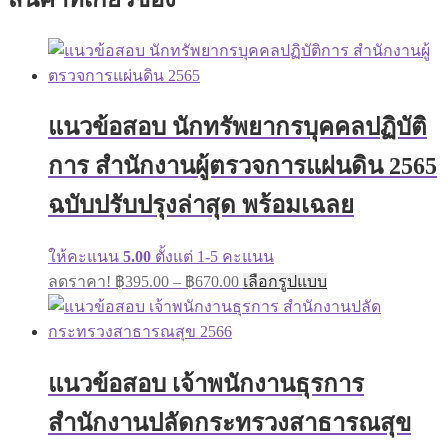
แนวข้อสอบ นักทรัพยากรบุคคลปฏิบัติ
การ สำนักงานผู้ตรวจการแผ่นดิน 2565
ฉบับปรับปรุงล่าสุด พร้อมเฉลย
ให้คะแนน
5.00
ตั้งแต่ 1-5 คะแนน
Price
This
ลดราคา!
฿
395.00
–
฿
670.00
เลือกรูปแบบ
range:
product
has
฿395.00
multiple
through
variants.
฿670.00
The
แนวข้อสอบ เจ้าพนักงานธุรการ
options
may
สำนักงานปลัดกระทรวงสาธารณสุข
be
chosen