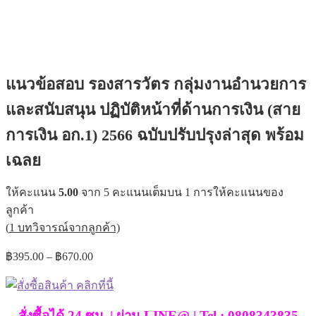
แนวข้อสอบ รองสารวัตร กลุ่มงานอำนวยการ
และสนับสนุน ปฏิบัติหน้าที่ด้านการเงิน (สาย
การเงิน อก.1) 2566 ฉบับปรับปรุงล่าสุด พร้อม
เฉลย
ให้คะแนน
5.00
จาก 5 คะแนนเต็มบน
1
การให้คะแนนของ
ลูกค้า
(
1
บทวิจารณ์จากลูกค้า)
Price
฿
395.00
–
฿
670.00
range:
฿395.00
through
฿670.00
สั่งซื้อได้ 24 ซม. | ผ่าน LINE@ | Tel : 0808343835