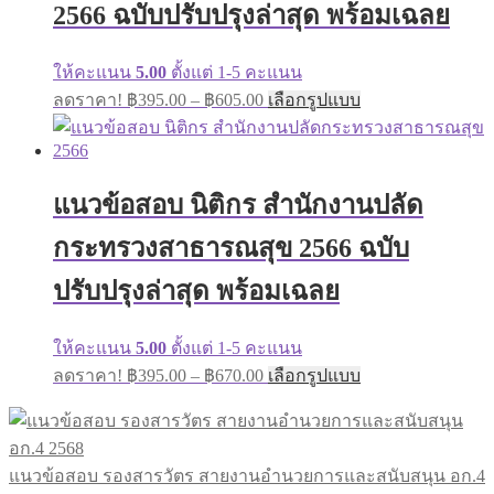
on
2566 ฉบับปรับปรุงล่าสุด พร้อมเฉลย
the
product
page
ให้คะแนน
5.00
ตั้งแต่ 1-5 คะแนน
Price
This
ลดราคา!
฿
395.00
–
฿
605.00
เลือกรูปแบบ
range:
product
has
฿395.00
multiple
through
variants.
฿605.00
The
แนวข้อสอบ นิติกร สำนักงานปลัด
options
may
กระทรวงสาธารณสุข 2566 ฉบับ
be
chosen
ปรับปรุงล่าสุด พร้อมเฉลย
on
the
product
ให้คะแนน
5.00
ตั้งแต่ 1-5 คะแนน
page
Price
This
ลดราคา!
฿
395.00
–
฿
670.00
เลือกรูปแบบ
range:
product
has
฿395.00
multiple
through
variants.
฿670.00
The
แนวข้อสอบ รองสารวัตร สายงานอำนวยการและสนับสนุน อก.4
options