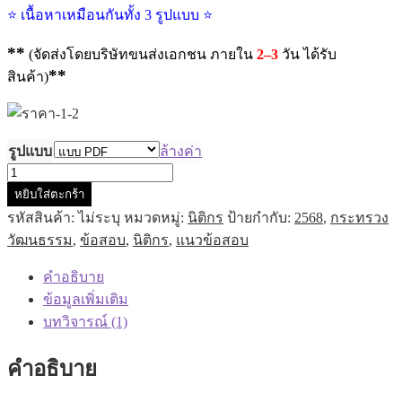
⭐ เนื้อหาเหมือนกันทั้ง 3 รูปแบบ ⭐
**
(จัดส่งโดยบริษัทขนส่งเอกชน ภายใน
2–3
วัน ได้รับ
**
สินค้า)
รูปแบบ
ล้างค่า
จำนวน
หยิบใส่ตะกร้า
แนว
รหัสสินค้า:
ไม่ระบุ
หมวดหมู่:
นิติกร
ป้ายกำกับ:
2568
,
กระทรวง
ข้อสอบ
วัฒนธรรม
,
ข้อสอบ
,
นิติกร
,
แนวข้อสอบ
นิติกร
สนง.ปลัด
คำอธิบาย
กระทรวง
ข้อมูลเพิ่มเติม
วัฒนธรรม
บทวิจารณ์ (1)
2568
ฉบับ
คำอธิบาย
ปรับปรุง
ล่าสุด