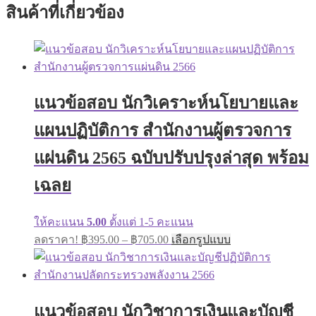
สินค้าที่เกี่ยวข้อง
แนวข้อสอบ นักวิเคราะห์นโยบายและ
แผนปฏิบัติการ สำนักงานผู้ตรวจการ
แผ่นดิน 2565 ฉบับปรับปรุงล่าสุด พร้อม
เฉลย
ให้คะแนน
5.00
ตั้งแต่ 1-5 คะแนน
Price
This
ลดราคา!
฿
395.00
–
฿
705.00
เลือกรูปแบบ
range:
product
has
฿395.00
multiple
through
variants.
฿705.00
The
แนวข้อสอบ นักวิชาการเงินและบัญชี
options