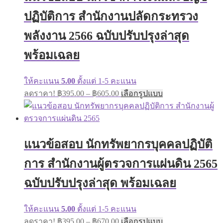
may
ปฏิบัติการ สำนักงานปลัดกระทรวง
be
chosen
on
พลังงาน 2566 ฉบับปรับปรุงล่าสุด
the
product
พร้อมเฉลย
page
ให้คะแนน
5.00
ตั้งแต่ 1-5 คะแนน
Price
This
ลดราคา!
฿
395.00
–
฿
605.00
เลือกรูปแบบ
range:
product
has
฿395.00
multiple
through
variants.
฿605.00
The
แนวข้อสอบ นักทรัพยากรบุคคลปฏิบัติ
options
may
การ สำนักงานผู้ตรวจการแผ่นดิน 2565
be
chosen
on
ฉบับปรับปรุงล่าสุด พร้อมเฉลย
the
product
page
ให้คะแนน
5.00
ตั้งแต่ 1-5 คะแนน
Price
This
ลดราคา!
฿
395.00
–
฿
670.00
เลือกรูปแบบ