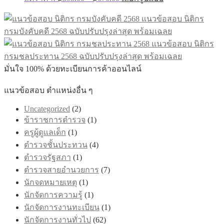
range:
product
has
฿395.00
แนวข้อสอบ นิติกร
multiple
through
กรมบังคับคดี 2568 ฉบับปรับปรุงล่าสุด พร้อมเฉลย
variants.
฿670.00
The
แนวข้อสอบ นิติกร
options
กรมชลประทาน 2568 ฉบับปรับปรุงล่าสุด พร้อมเฉลย
may
be
มั่นใจ 100% ด้วยทะเบียนการค้าออนไลน์
chosen
on
แนวข้อสอบ ตำแหน่งอื่น ๆ
the
product
Uncategorized
(2)
page
ข้าราชการตำรวจ
(1)
ครูผู้ดูแลเด็ก
(1)
ตำรวจชั้นประทวน
(4)
ตำรวจรัฐสภา
(1)
ตำรวจสายอำนวยการ
(7)
นักจดหมายเหตุ
(1)
นักจัดการความรู้
(1)
นักจัดการงานทะเบียน
(1)
นักจัดการงานทั่วไป
(62)