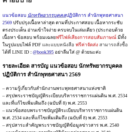
ศาสนา
แห่ง
แนวข้อสอบ
นักทรัพยากรบุคคล
ปฏิบัติการ สำนักพุทธศาสนา
ชาติ
2569
ปรับปรุงเนื้อหาล่าสุด ตามที่ประกาศสอบ เนื้อหากระชับ
2569
ฉบับ
ตรงประเด็น อ่านเข้าใจง่าย ครบจบในเล่มเดียว (ประกอบด้วย
ปรับปรุง
เนื้อหา ข้อสอบ พร้อมเฉลย
ฟรีไฟล์เสียงการสอบสัมภาษณ์
มีทั้ง
ล่าสุด
ในรูปแบบไฟล์ PDF
และแบบหนังสือ
ฟรีค่าจัดส่ง
สามารถสั่งซื้อ
พร้อม
ไ
ด้ที่ LINE ID :
@book395
อย่าลืมใส่ @ ด้วยนะค่ะ
เฉลย
รายละเอียด สารบัญ
แนวข้อสอบ นักทรัพยากรบุคคล
ชิ้น
ปฏิบัติการ สำนักพุทธศาสนา 2569
– ความรู้เกี่ยวกับสำนักงานพระพุทธศาสนาแห่งชาติ
– สรุปพระราชบัญญัติระเบียบบริหารราชการแผ่นดิน พ.ศ. 2534
และที่แก้ไขเพิ่มเติมถึง (ฉบับที่ 8) พ.ศ. 2553
– แนวข้อสอบพระราชบัญญัติระเบียบบริหารราชการแผ่นดิน
พ.ศ. 2534 และที่แก้ไขเพิ่มเติมถึง (ฉบับที่ 8) พ.ศ. 2553
– สรุปสาระสำคัญพระราชบัญญัติข้อมูลข่าวสาร พ.ศ. 2540