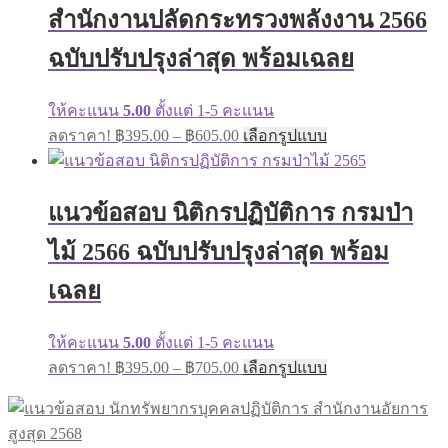
สำนักงานปลัดกระทรวงพลังงาน 2566
be
chosen
on
ฉบับปรับปรุงล่าสุด พร้อมเฉลย
the
product
page
ให้คะแนน
5.00
ตั้งแต่ 1-5 คะแนน
Price
This
ลดราคา!
฿
395.00
–
฿
605.00
เลือกรูปแบบ
range:
product
has
฿395.00
multiple
through
variants.
แนวข้อสอบ นิติกรปฏิบัติการ กรมป่า
฿605.00
The
options
ไม้ 2566 ฉบับปรับปรุงล่าสุด พร้อม
may
be
เฉลย
chosen
on
the
ให้คะแนน
5.00
ตั้งแต่ 1-5 คะแนน
product
Price
This
page
ลดราคา!
฿
395.00
–
฿
705.00
เลือกรูปแบบ
range:
product
has
฿395.00
multiple
through
variants.
฿705.00