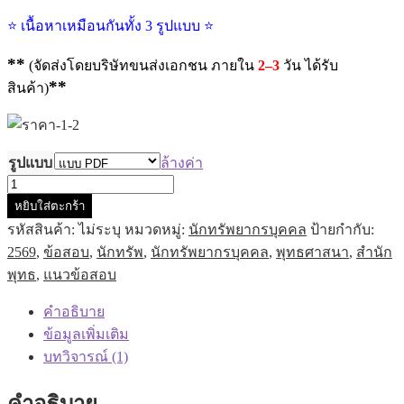
⭐ เนื้อหาเหมือนกันทั้ง 3 รูปแบบ ⭐
**
(จัดส่งโดยบริษัทขนส่งเอกชน ภายใน
2–3
วัน ได้รับ
**
สินค้า)
รูปแบบ
ล้างค่า
จำนวน
หยิบใส่ตะกร้า
แนว
รหัสสินค้า:
ไม่ระบุ
หมวดหมู่:
นักทรัพยากรบุคคล
ป้ายกำกับ:
ข้อสอบ
2569
,
ข้อสอบ
,
นักทรัพ
,
นักทรัพยากรบุคคล
,
พุทธศาสนา
,
สำนัก
นัก
พุทธ
,
แนวข้อสอบ
ทรัพยากร
บุคคล
คำอธิบาย
ปฏิบัติ
ข้อมูลเพิ่มเติม
การ
บทวิจารณ์ (1)
สำนักงาน
พระพุทธ
คำอธิบาย