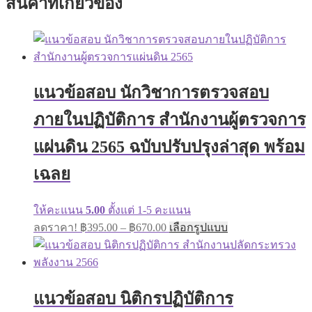
สินค้าที่เกี่ยวข้อง
แนวข้อสอบ นักวิชาการตรวจสอบ
ภายในปฏิบัติการ สำนักงานผู้ตรวจการ
แผ่นดิน 2565 ฉบับปรับปรุงล่าสุด พร้อม
เฉลย
ให้คะแนน
5.00
ตั้งแต่ 1-5 คะแนน
Price
This
ลดราคา!
฿
395.00
–
฿
670.00
เลือกรูปแบบ
range:
product
has
฿395.00
multiple
through
variants.
฿670.00
The
แนวข้อสอบ นิติกรปฏิบัติการ
options
may