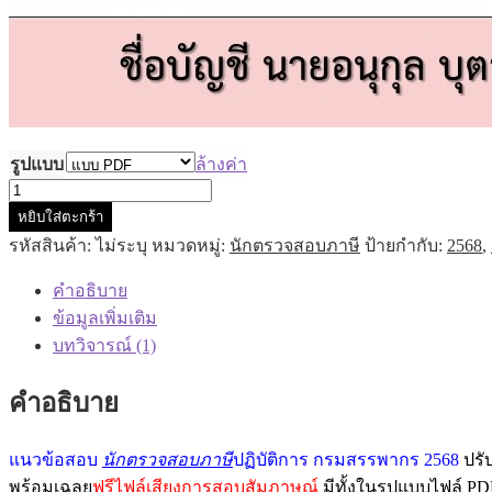
รูปแบบ
ล้างค่า
จำนวน
หยิบใส่ตะกร้า
แนว
รหัสสินค้า:
ไม่ระบุ
หมวดหมู่:
นักตรวจสอบภาษี
ป้ายกำกับ:
2568
,
ข้อสอบ
นัก
คำอธิบาย
ตรวจ
ข้อมูลเพิ่มเติม
สอบ
บทวิจารณ์ (1)
ภาษี
ปฏิบัติ
คำอธิบาย
การ
กรม
แนวข้อสอบ
นักตรวจสอบภาษี
ปฏิบัติการ กรมสรรพากร 2568
ปรั
สรรพากร
พร้อมเฉลย
ฟรีไฟล์เสียงการสอบสัมภาษณ์
มีทั้งในรูปแบบไฟล์ PD
2568