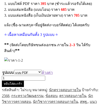
1. แบบไฟล์ PDF ราคา
395
บาท (ชำระแล้วรอรับได้เลย)
2. แบบเล่มหนังสือ (แบบโอน) ราคา
685
บาท
3. แบบเล่มหนังสือ (เก็บเงินปลายทาง) ราคา
705
บาท
แจ้ง (ชื่อ-นามสกุล+ที่อยู่จัดส่ง+เบอร์ติดต่อ) ได้เลยครับ
⭐ เนื้อหาเหมือนกันทั้ง 3 รูปแบบ ⭐
**
(จัดส่งโดยบริษัทขนส่งเอกชน ภายใน
2–3
วัน ได้รับ
**
สินค้า)
รูปแบบ
ล้างค่า
หยิบใส่ตะกร้า
รหัสสินค้า:
ไม่ระบุ
หมวดหมู่:
นักตรวจสอบภายใน
ป้ายกำกับ:
2568
,
กระทรวงวัฒนธรรม
,
ข้อสอบ
,
ตรวจสอบภายใน
,
นัก
วิชาการตรวจสอบ
,
นักวิชาการตรวจสอบภายใน
,
สพฐ.
,
แนว