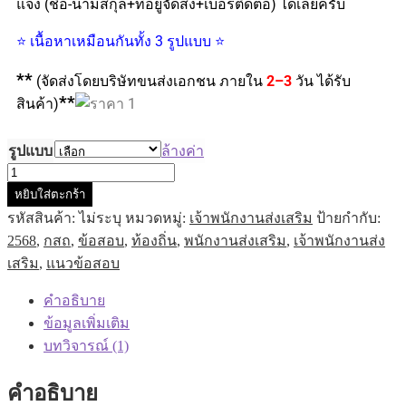
แจ้ง (ชื่อ-นามสกุล+ที่อยู่จัดส่ง+เบอร์ติดต่อ) ได้เลยครับ
⭐ เนื้อหาเหมือนกันทั้ง 3 รูปแบบ ⭐
**
(จัดส่งโดยบริษัทขนส่งเอกชน ภายใน
2–3
วัน ได้รับ
**
สินค้า)
รูปแบบ
ล้างค่า
หยิบใส่ตะกร้า
รหัสสินค้า:
ไม่ระบุ
หมวดหมู่:
เจ้าพนักงานส่งเสริม
ป้ายกำกับ:
2568
,
กสถ
,
ข้อสอบ
,
ท้องถิ่น
,
พนักงานส่งเสริม
,
เจ้าพนักงานส่ง
เสริม
,
แนวข้อสอบ
คำอธิบาย
ข้อมูลเพิ่มเติม
บทวิจารณ์ (1)
คำอธิบาย