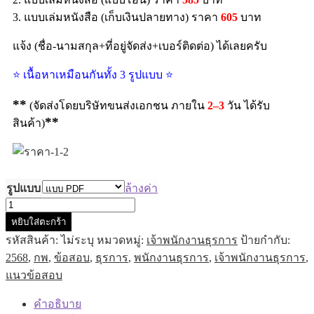
3. แบบเล่มหนังสือ (เก็บเงินปลายทาง) ราคา
605
บาท
แจ้ง (ชื่อ-นามสกุล+ที่อยู่จัดส่ง+เบอร์ติดต่อ) ได้เลยครับ
⭐ เนื้อหาเหมือนกันทั้ง 3 รูปแบบ ⭐
**
(จัดส่งโดยบริษัทขนส่งเอกชน ภายใน
2–3
วัน ได้รับ
**
สินค้า)
รูปแบบ
ล้างค่า
หยิบใส่ตะกร้า
รหัสสินค้า:
ไม่ระบุ
หมวดหมู่:
เจ้าพนักงานธุรการ
ป้ายกำกับ:
2568
,
กพ
,
ข้อสอบ
,
ธุรการ
,
พนักงานธุรการ
,
เจ้าพนักงานธุรการ
,
แนวข้อสอบ
คำอธิบาย