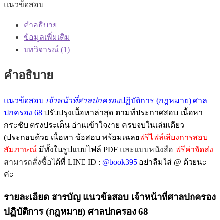
แนวข้อสอบ
หน้าที่
ศาล
คำอธิบาย
ปกครอง
ข้อมูลเพิ่มเติม
ปฏิบัติ
บทวิจารณ์ (1)
การ
(ด้าน
คำอธิบาย
กฎหมาย)
สำนักงาน
แนวข้อสอบ
เจ้าหน้าที่ศาลปกครอง
ปฏิบัติการ (กฎหมาย) ศาล
ศาล
ปกครอง 68
ปรับปรุงเนื้อหาล่าสุด ตามที่ประกาศสอบ เนื้อหา
ปกครอง
กระชับ ตรงประเด็น อ่านเข้าใจง่าย ครบจบใน
เล่มเดียว
2568
ฉบับ
(ประกอบด้วย เนื้อหา ข้อสอบ พร้อมเฉลย
ฟรีไฟล์เสียงการสอบ
ปรับปรุง
สัมภาษณ์
มีทั้งในรูปแบบไฟล์ PDF
และแบบหนังสือ
ฟรีค่าจัดส่ง
ล่าสุด
สามารถสั่งซื้อไ
ด้ที่ LINE ID :
@book395
อย่าลืมใส่ @ ด้วยนะ
ชิ้น
ค่ะ
รายละเอียด สารบัญ แนวข้อสอบ เจ้าหน้าที่ศาลปกครอง
ปฏิบัติการ (กฎหมาย) ศาลปกครอง 68