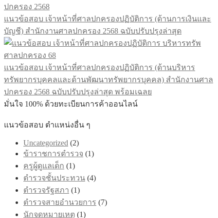
through
variants.
฿605.00
The
แนวข้อสอบ เจ้าหน้าที่ศาลปกครองปฏิบัติการ (ด้านการเงินและ
options
บัญชี) สำนักงานศาลปกครอง 2568 ฉบับปรับปรุงล่าสุด
may
be
chosen
on
แนวข้อสอบ เจ้าหน้าที่ศาลปกครองปฏิบัติการ (ด้านบริหาร
the
product
ทรัพยากรบุคคลและด้านพัฒนาทรัพยากรบุคคล) สำนักงานศาล
page
ปกครอง 2568 ฉบับปรับปรุงล่าสุด พร้อมเฉลย
มั่นใจ 100% ด้วยทะเบียนการค้าออนไลน์
แนวข้อสอบ ตำแหน่งอื่น ๆ
Uncategorized
(2)
ข้าราชการตำรวจ
(1)
ครูผู้ดูแลเด็ก
(1)
ตำรวจชั้นประทวน
(4)
ตำรวจรัฐสภา
(1)
ตำรวจสายอำนวยการ
(7)
นักจดหมายเหตุ
(1)