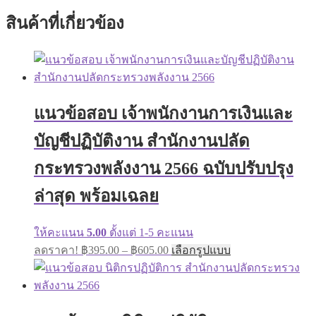
สินค้าที่เกี่ยวข้อง
แนวข้อสอบ เจ้าพนักงานการเงินและ
บัญชีปฏิบัติงาน สำนักงานปลัด
กระทรวงพลังงาน 2566 ฉบับปรับปรุง
ล่าสุด พร้อมเฉลย
ให้คะแนน
5.00
ตั้งแต่ 1-5 คะแนน
Price
This
ลดราคา!
฿
395.00
–
฿
605.00
เลือกรูปแบบ
range:
product
has
฿395.00
multiple
through
variants.
฿605.00
The