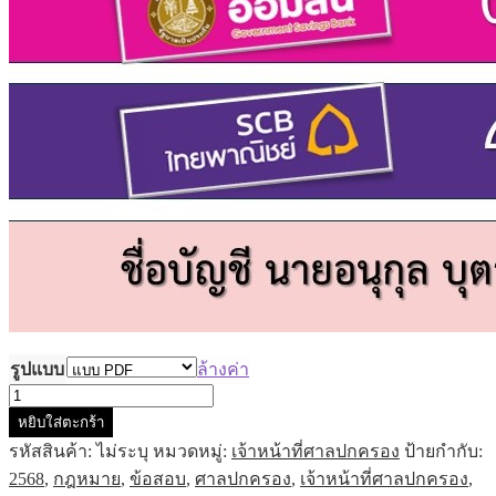
รูปแบบ
ล้างค่า
จำนวน
หยิบใส่ตะกร้า
แนว
รหัสสินค้า:
ไม่ระบุ
หมวดหมู่:
เจ้าหน้าที่ศาลปกครอง
ป้ายกำกับ:
ข้อสอบ
2568
,
กฎหมาย
,
ข้อสอบ
,
ศาลปกครอง
,
เจ้าหน้าที่ศาลปกครอง
,
เจ้า