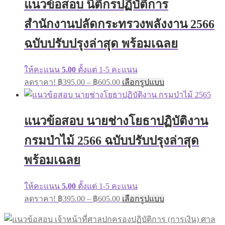
แนวข้อสอบ นิติกรปฏิบัติการ
options
may
สำนักงานปลัดกระทรวงพลังงาน 2566
be
chosen
on
ฉบับปรับปรุงล่าสุด พร้อมเฉลย
the
product
page
ให้คะแนน
5.00
ตั้งแต่ 1-5 คะแนน
Price
This
ลดราคา!
฿
395.00
–
฿
605.00
เลือกรูปแบบ
range:
product
has
฿395.00
multiple
through
variants.
แนวข้อสอบ นายช่างโยธาปฏิบัติงาน
฿605.00
The
options
กรมป่าไม้ 2566 ฉบับปรับปรุงล่าสุด
may
be
พร้อมเฉลย
chosen
on
the
ให้คะแนน
5.00
ตั้งแต่ 1-5 คะแนน
product
Price
This
page
ลดราคา!
฿
395.00
–
฿
605.00
เลือกรูปแบบ
range:
product
has
฿395.00
multiple