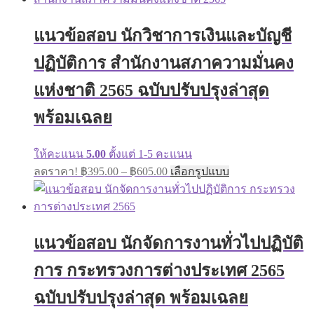
through
variants.
฿605.00
The
แนวข้อสอบ นักวิชาการเงินและบัญชี
options
may
ปฏิบัติการ สำนักงานสภาความมั่นคง
be
chosen
on
แห่งชาติ 2565 ฉบับปรับปรุงล่าสุด
the
product
พร้อมเฉลย
page
ให้คะแนน
5.00
ตั้งแต่ 1-5 คะแนน
Price
This
ลดราคา!
฿
395.00
–
฿
605.00
เลือกรูปแบบ
range:
product
has
฿395.00
multiple
through
variants.
฿605.00
The
แนวข้อสอบ นักจัดการงานทั่วไปปฏิบัติ
options
may
การ กระทรวงการต่างประเทศ 2565
be
chosen
on
ฉบับปรับปรุงล่าสุด พร้อมเฉลย
the