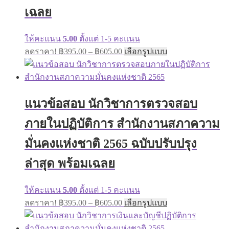
product
เฉลย
page
ให้คะแนน
5.00
ตั้งแต่ 1-5 คะแนน
Price
This
ลดราคา!
฿
395.00
–
฿
605.00
เลือกรูปแบบ
range:
product
has
฿395.00
multiple
through
variants.
฿605.00
The
แนวข้อสอบ นักวิชาการตรวจสอบ
options
may
ภายในปฏิบัติการ สำนักงานสภาความ
be
chosen
on
มั่นคงแห่งชาติ 2565 ฉบับปรับปรุง
the
product
ล่าสุด พร้อมเฉลย
page
ให้คะแนน
5.00
ตั้งแต่ 1-5 คะแนน
Price
This
ลดราคา!
฿
395.00
–
฿
605.00
เลือกรูปแบบ
range:
product
has
฿395.00
multiple