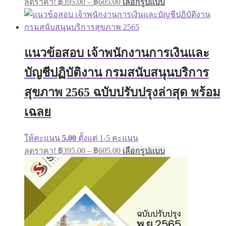
page
ลดราคา!
฿
395.00
–
฿
605.00
เลือกรูปแบบ
range:
product
has
฿395.00
multiple
through
variants.
฿605.00
The
แนวข้อสอบ เจ้าพนักงานการเงินและ
options
may
บัญชีปฏิบัติงาน กรมสนับสนุนบริการ
be
chosen
on
สุขภาพ 2565 ฉบับปรับปรุงล่าสุด พร้อม
the
product
เฉลย
page
ให้คะแนน
5.00
ตั้งแต่ 1-5 คะแนน
Price
This
ลดราคา!
฿
395.00
–
฿
605.00
เลือกรูปแบบ
range:
product
has
฿395.00
multiple
through
variants.
฿605.00
The
options
may
be