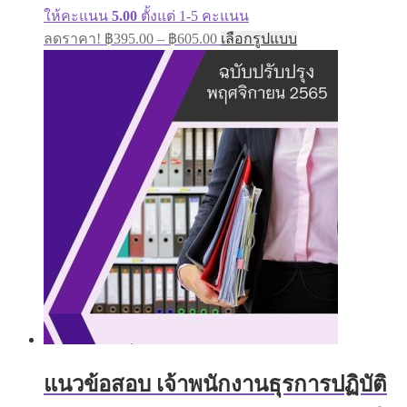
page
ให้คะแนน
5.00
ตั้งแต่ 1-5 คะแนน
Price
This
ลดราคา!
฿
395.00
–
฿
605.00
เลือกรูปแบบ
range:
product
has
฿395.00
multiple
through
variants.
฿605.00
The
options
may
be
chosen
on
the
product
page
แนวข้อสอบ เจ้าพนักงานธุรการปฏิบัติ