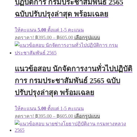
ปฏิบัติการ กรมประชาสัมพันธ์ 2565
be
chosen
on
ฉบับปรับปรุงล่าสุด พร้อมเฉลย
the
product
page
ให้คะแนน
5.00
ตั้งแต่ 1-5 คะแนน
Price
This
ลดราคา!
฿
395.00
–
฿
605.00
เลือกรูปแบบ
range:
product
has
฿395.00
multiple
through
variants.
฿605.00
The
แนวข้อสอบ นักจัดการงานทั่วไปปฏิบัติ
options
may
การ กรมประชาสัมพันธ์ 2565 ฉบับ
be
chosen
on
ปรับปรุงล่าสุด พร้อมเฉลย
the
product
page
ให้คะแนน
5.00
ตั้งแต่ 1-5 คะแนน
Price
This
ลดราคา!
฿
395.00
–
฿
605.00
เลือกรูปแบบ
range:
product
has
฿395.00
multiple
through
variants.