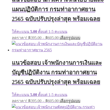
may
แผนปฏิบัติการ กรมท่าอากาศยาน
be
chosen
on
2565 ฉบับปรับปรุงล่าสุด พร้อมเฉลย
the
product
page
ให้คะแนน
5.00
ตั้งแต่ 1-5 คะแนน
Price
This
ลดราคา!
฿
395.00
–
฿
605.00
เลือกรูปแบบ
range:
product
has
฿395.00
multiple
through
variants.
฿605.00
The
แนวข้อสอบ เจ้าพนักงานการเงินและ
options
may
บัญชีปฏิบัติงาน กรมท่าอากาศยาน
be
chosen
on
2565 ฉบับปรับปรุงล่าสุด พร้อมเฉลย
the
product
page
ให้คะแนน
5.00
ตั้งแต่ 1-5 คะแนน
Price
This
ลดราคา!
฿
395.00
–
฿
605.00
เลือกรูปแบบ
range:
product
has
฿395.00