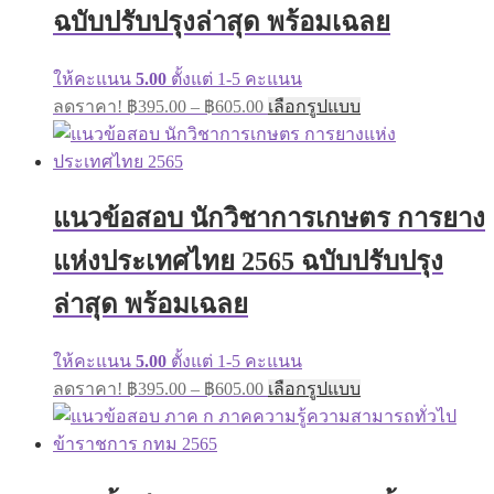
on
ฉบับปรับปรุงล่าสุด พร้อมเฉลย
the
product
page
ให้คะแนน
5.00
ตั้งแต่ 1-5 คะแนน
Price
This
ลดราคา!
฿
395.00
–
฿
605.00
เลือกรูปแบบ
range:
product
has
฿395.00
multiple
through
variants.
฿605.00
The
แนวข้อสอบ นักวิชาการเกษตร การยาง
options
may
แห่งประเทศไทย 2565 ฉบับปรับปรุง
be
chosen
on
ล่าสุด พร้อมเฉลย
the
product
page
ให้คะแนน
5.00
ตั้งแต่ 1-5 คะแนน
Price
This
ลดราคา!
฿
395.00
–
฿
605.00
เลือกรูปแบบ
range:
product
has
฿395.00
multiple
through
variants.
฿605.00
The