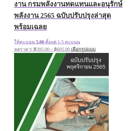
งาน กรมพลังงานทดแทนและอนุรักษ์
พลังงาน 2565 ฉบับปรับปรุงล่าสุด
พร้อมเฉลย
ให้คะแนน
5.00
ตั้งแต่ 1-5 คะแนน
Price
This
ลดราคา!
฿
395.00
–
฿
605.00
เลือกรูปแบบ
range:
product
has
฿395.00
multiple
through
variants.
฿605.00
The
options
may
be
chosen
on
the
product
page