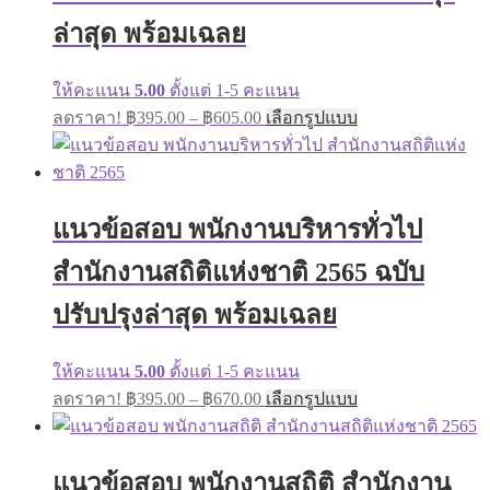
chosen
ล่าสุด พร้อมเฉลย
on
the
product
ให้คะแนน
5.00
ตั้งแต่ 1-5 คะแนน
page
Price
This
ลดราคา!
฿
395.00
–
฿
605.00
เลือกรูปแบบ
range:
product
has
฿395.00
multiple
through
variants.
฿605.00
The
แนวข้อสอบ พนักงานบริหารทั่วไป
options
may
สำนักงานสถิติแห่งชาติ 2565 ฉบับ
be
chosen
on
ปรับปรุงล่าสุด พร้อมเฉลย
the
product
page
ให้คะแนน
5.00
ตั้งแต่ 1-5 คะแนน
Price
This
ลดราคา!
฿
395.00
–
฿
670.00
เลือกรูปแบบ
range:
product
has
฿395.00
multiple
through
variants.
แนวข้อสอบ พนักงานสถิติ สำนักงาน
฿670.00