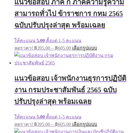
แนวข้อสอบ ภาค ก ภาคความรู้ความ
options
may
สามารถทั่วไป ข้าราชการ กทม 2565
be
chosen
on
ฉบับปรับปรุงล่าสุด พร้อมเฉลย
the
product
page
ให้คะแนน
5.00
ตั้งแต่ 1-5 คะแนน
Price
This
ลดราคา!
฿
395.00
–
฿
605.00
เลือกรูปแบบ
range:
product
has
฿395.00
multiple
through
variants.
฿605.00
The
แนวข้อสอบ เจ้าพนักงานธุรการปฏิบัติ
options
may
งาน กรมประชาสัมพันธ์ 2565 ฉบับ
be
chosen
on
ปรับปรุงล่าสุด พร้อมเฉลย
the
product
page
ให้คะแนน
5.00
ตั้งแต่ 1-5 คะแนน
Price
This
ลดราคา!
฿
395.00
–
฿
605.00
เลือกรูปแบบ
range:
product