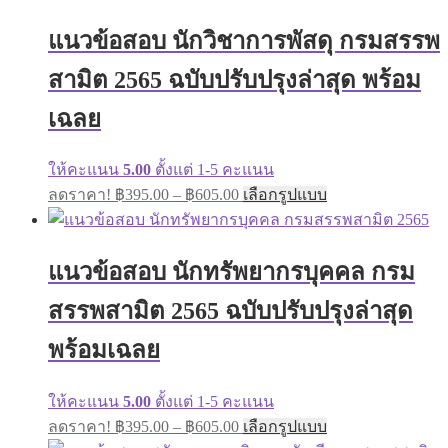
multiple
through
variants.
แนวข้อสอบ นักวิชาการพัสดุ กรมสรรพ
฿605.00
The
options
สามิต 2565 ฉบับปรับปรุงล่าสุด พร้อม
may
be
เฉลย
chosen
on
the
ให้คะแนน
5.00
ตั้งแต่ 1-5 คะแนน
product
Price
This
page
ลดราคา!
฿
395.00
–
฿
605.00
เลือกรูปแบบ
range:
product
has
฿395.00
multiple
through
variants.
แนวข้อสอบ นักทรัพยากรบุคคล กรม
฿605.00
The
options
สรรพสามิต 2565 ฉบับปรับปรุงล่าสุด
may
be
พร้อมเฉลย
chosen
on
the
ให้คะแนน
5.00
ตั้งแต่ 1-5 คะแนน
product
Price
This
page
ลดราคา!
฿
395.00
–
฿
605.00
เลือกรูปแบบ
range:
product