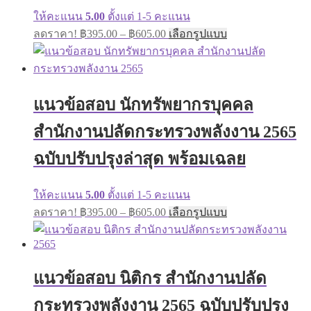
product
page
ให้คะแนน
5.00
ตั้งแต่ 1-5 คะแนน
Price
This
ลดราคา!
฿
395.00
–
฿
605.00
เลือกรูปแบบ
range:
product
has
฿395.00
multiple
through
variants.
฿605.00
The
แนวข้อสอบ นักทรัพยากรบุคคล
options
may
สำนักงานปลัดกระทรวงพลังงาน 2565
be
chosen
on
ฉบับปรับปรุงล่าสุด พร้อมเฉลย
the
product
page
ให้คะแนน
5.00
ตั้งแต่ 1-5 คะแนน
Price
This
ลดราคา!
฿
395.00
–
฿
605.00
เลือกรูปแบบ
range:
product
has
฿395.00
multiple
through
variants.
฿605.00
The
แนวข้อสอบ นิติกร สำนักงานปลัด
options
may
กระทรวงพลังงาน 2565 ฉบับปรับปรุง
be