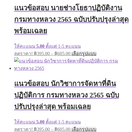
฿605.00
The
แนวข้อสอบ นายช่างโยธาปฏิบัติงาน
options
may
กรมทางหลวง 2565 ฉบับปรับปรุงล่าสุด
be
chosen
พร้อมเฉลย
on
the
product
ให้คะแนน
5.00
ตั้งแต่ 1-5 คะแนน
page
Price
This
ลดราคา!
฿
395.00
–
฿
605.00
เลือกรูปแบบ
range:
product
has
฿395.00
multiple
through
variants.
฿605.00
The
แนวข้อสอบ นักวิชาการจัดหาที่ดิน
options
may
ปฏิบัติการ กรมทางหลวง 2565 ฉบับ
be
chosen
on
ปรับปรุงล่าสุด พร้อมเฉลย
the
product
page
ให้คะแนน
5.00
ตั้งแต่ 1-5 คะแนน
Price
This
ลดราคา!
฿
395.00
–
฿
605.00
เลือกรูปแบบ