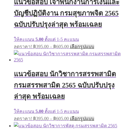
แนวข้อสอบ เจ้าพนักงานการเงินและ
options
may
บัญชีปฏิบัติงาน กรมสุขภาพจิต 2565
be
chosen
on
ฉบับปรับปรุงล่าสุด พร้อมเฉลย
the
product
page
ให้คะแนน
5.00
ตั้งแต่ 1-5 คะแนน
Price
This
ลดราคา!
฿
395.00
–
฿
605.00
เลือกรูปแบบ
range:
product
has
฿395.00
multiple
through
variants.
฿605.00
The
แนวข้อสอบ นักวิชาการสรรพสามิต
options
may
กรมสรรพสามิต 2565 ฉบับปรับปรุง
be
chosen
ล่าสุด พร้อมเฉลย
on
the
product
ให้คะแนน
5.00
ตั้งแต่ 1-5 คะแนน
page
Price
This
ลดราคา!
฿
395.00
–
฿
605.00
เลือกรูปแบบ
range:
product
has
฿395.00