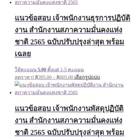
multiple
through
variants.
฿605.00
The
แนวข้อสอบ เจ้าพนักงานธุรการปฏิบัติ
options
may
งาน สำนักงานสภาความมั่นคงแห่ง
be
chosen
on
ชาติ 2565 ฉบับปรับปรุงล่าสุด พร้อม
the
product
เฉลย
page
ให้คะแนน
5.00
ตั้งแต่ 1-5 คะแนน
Price
This
ลดราคา!
฿
395.00
–
฿
605.00
เลือกรูปแบบ
range:
product
has
฿395.00
multiple
through
variants.
฿605.00
The
แนวข้อสอบ เจ้าพนักงานพัสดุปฏิบัติ
options
may
งาน สำนักงานสภาความมั่นคงแห่ง
be
chosen
on
ชาติ 2565 ฉบับปรับปรุงล่าสุด พร้อม
the