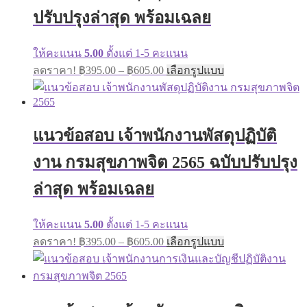
chosen
on
ปรับปรุงล่าสุด พร้อมเฉลย
the
product
page
ให้คะแนน
5.00
ตั้งแต่ 1-5 คะแนน
Price
This
ลดราคา!
฿
395.00
–
฿
605.00
เลือกรูปแบบ
range:
product
has
฿395.00
multiple
through
variants.
฿605.00
The
แนวข้อสอบ เจ้าพนักงานพัสดุปฏิบัติ
options
may
งาน กรมสุขภาพจิต 2565 ฉบับปรับปรุง
be
chosen
ล่าสุด พร้อมเฉลย
on
the
product
ให้คะแนน
5.00
ตั้งแต่ 1-5 คะแนน
page
Price
This
ลดราคา!
฿
395.00
–
฿
605.00
เลือกรูปแบบ
range:
product
has
฿395.00
multiple
through
variants.
฿605.00
The