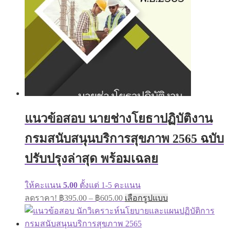
chosen
on
the
product
page
แนวข้อสอบ นายช่างโยธาปฏิบัติงาน
กรมสนับสนุนบริการสุขภาพ 2565 ฉบับ
ปรับปรุงล่าสุด พร้อมเฉลย
ให้คะแนน
5.00
ตั้งแต่ 1-5 คะแนน
Price
This
ลดราคา!
฿
395.00
–
฿
605.00
เลือกรูปแบบ
range:
product
has
฿395.00
multiple
through