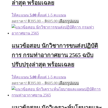
ล่าสุด พร้อมเฉลย
on
the
product
ให้คะแนน
5.00
ตั้งแต่ 1-5 คะแนน
page
Price
This
ลดราคา!
฿
395.00
–
฿
605.00
เลือกรูปแบบ
range:
product
has
฿395.00
multiple
through
variants.
฿605.00
The
แนวข้อสอบ นักวิชาการขนส่งปฏิบัติ
options
may
การ กรมท่าอากาศยาน 2565 ฉบับ
be
chosen
on
ปรับปรุงล่าสุด พร้อมเฉลย
the
product
page
ให้คะแนน
5.00
ตั้งแต่ 1-5 คะแนน
Price
This
ลดราคา!
฿
395.00
–
฿
605.00
เลือกรูปแบบ
range:
product
has
฿395.00
multiple
through
variants.
฿605.00
The
แนวข้อสอบ นักวิเคราะห์นโยบายและ
options