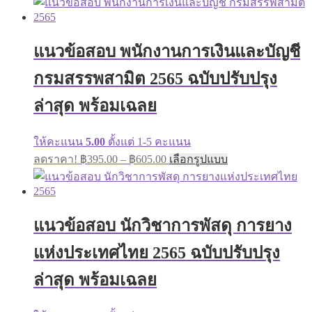
has
฿395.00
multiple
through
variants.
฿605.00
The
แนวข้อสอบ พนักงานการเงินและบัญชี
options
may
กรมสรรพสามิต 2565 ฉบับปรับปรุง
be
chosen
ล่าสุด พร้อมเฉลย
on
the
product
ให้คะแนน
5.00
ตั้งแต่ 1-5 คะแนน
page
Price
This
ลดราคา!
฿
395.00
–
฿
605.00
เลือกรูปแบบ
range:
product
has
฿395.00
multiple
through
variants.
฿605.00
The
แนวข้อสอบ นักวิชาการพัสดุ การยาง
options
may
แห่งประเทศไทย 2565 ฉบับปรับปรุง
be
chosen
ล่าสุด พร้อมเฉลย
on
the
product