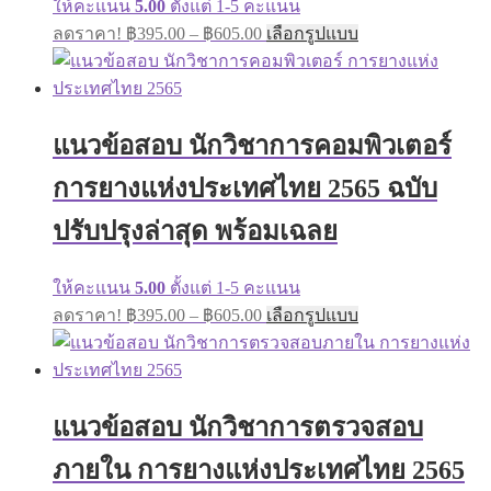
ให้คะแนน
5.00
ตั้งแต่ 1-5 คะแนน
page
Price
This
ลดราคา!
฿
395.00
–
฿
605.00
เลือกรูปแบบ
range:
product
has
฿395.00
multiple
through
variants.
฿605.00
The
แนวข้อสอบ นักวิชาการคอมพิวเตอร์
options
may
การยางแห่งประเทศไทย 2565 ฉบับ
be
chosen
on
ปรับปรุงล่าสุด พร้อมเฉลย
the
product
page
ให้คะแนน
5.00
ตั้งแต่ 1-5 คะแนน
Price
This
ลดราคา!
฿
395.00
–
฿
605.00
เลือกรูปแบบ
range:
product
has
฿395.00
multiple
through
variants.
฿605.00
The
แนวข้อสอบ นักวิชาการตรวจสอบ
options
may
ภายใน การยางแห่งประเทศไทย 2565
be
chosen