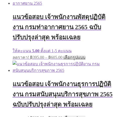
multiple
through
variants.
฿605.00
The
แนวข้อสอบ เจ้าพนักงานพัสดุปฏิบัติ
options
may
งาน กรมท่าอากาศยาน 2565 ฉบับ
be
chosen
on
ปรับปรุงล่าสุด พร้อมเฉลย
the
product
page
ให้คะแนน
5.00
ตั้งแต่ 1-5 คะแนน
Price
This
ลดราคา!
฿
395.00
–
฿
605.00
เลือกรูปแบบ
range:
product
has
฿395.00
multiple
through
variants.
฿605.00
The
แนวข้อสอบ เจ้าพนักงานธุรการปฏิบัติ
options
may
งาน กรมสนับสนุนบริการสุขภาพ 2565
be
chosen
on
ฉบับปรับปรุงล่าสุด พร้อมเฉลย
the
product
Price
This