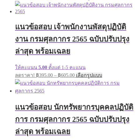
range:
product
has
฿395.00
multiple
through
variants.
฿605.00
The
แนวข้อสอบ เจ้าพนักงานพัสดุปฏิบัติ
options
may
งาน กรมศุลกากร 2565 ฉบับปรับปรุง
be
chosen
ล่าสุด พร้อมเฉลย
on
the
product
ให้คะแนน
5.00
ตั้งแต่ 1-5 คะแนน
page
Price
This
ลดราคา!
฿
395.00
–
฿
605.00
เลือกรูปแบบ
range:
product
has
฿395.00
multiple
through
variants.
฿605.00
The
แนวข้อสอบ นักทรัพยากรบุคคลปฏิบัติ
options
may
การ กรมศุลกากร 2565 ฉบับปรับปรุง
be
chosen
on
ล่าสุด พร้อมเฉลย
the