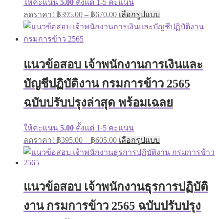
ให้คะแนน
5.00
ตั้งแต่ 1-5 คะแนน
Price
This
ลดราคา!
฿
395.00
–
฿
670.00
เลือกรูปแบบ
range:
product
has
฿395.00
multiple
through
variants.
฿670.00
The
แนวข้อสอบ เจ้าพนักงานการเงินและ
options
may
บัญชีปฏิบัติงาน กรมการข้าว 2565
be
chosen
on
ฉบับปรับปรุงล่าสุด พร้อมเฉลย
the
product
page
ให้คะแนน
5.00
ตั้งแต่ 1-5 คะแนน
Price
This
ลดราคา!
฿
395.00
–
฿
605.00
เลือกรูปแบบ
range:
product
has
฿395.00
multiple
through
variants.
฿605.00
The
แนวข้อสอบ เจ้าพนักงานธุรการปฏิบัติ
options
may
งาน กรมการข้าว 2565 ฉบับปรับปรุง
be
chosen