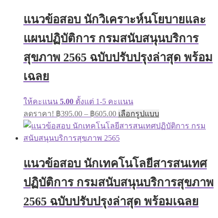
variants.
฿605.00
The
แนวข้อสอบ นักวิเคราะห์นโยบายและ
options
may
แผนปฏิบัติการ กรมสนับสนุนบริการ
be
chosen
on
สุขภาพ 2565 ฉบับปรับปรุงล่าสุด พร้อม
the
product
เฉลย
page
ให้คะแนน
5.00
ตั้งแต่ 1-5 คะแนน
Price
This
ลดราคา!
฿
395.00
–
฿
605.00
เลือกรูปแบบ
range:
product
has
฿395.00
multiple
through
variants.
฿605.00
The
แนวข้อสอบ นักเทคโนโลยีสารสนเทศ
options
may
ปฏิบัติการ กรมสนับสนุนบริการสุขภาพ
be
chosen
on
2565 ฉบับปรับปรุงล่าสุด พร้อมเฉลย
the
product