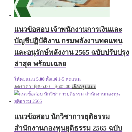
แนวข้อสอบ เจ้าพนักงานการเงินและ
บัญชีปฏิบัติงาน กรมพลังงานทดแทน
และอนุรักษ์พลังงาน 2565 ฉบับปรับปรุง
ล่าสุด พร้อมเฉลย
ให้คะแนน
5.00
ตั้งแต่ 1-5 คะแนน
Price
This
ลดราคา!
฿
395.00
–
฿
605.00
เลือกรูปแบบ
range:
product
has
฿395.00
multiple
through
variants.
฿605.00
The
แนวข้อสอบ นักวิชาการยุติธรรม
options
may
สำนักงานกองทุนยุติธรรม 2565 ฉบับ
be