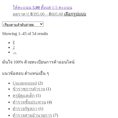
product
page
ให้คะแนน
5.00
ตั้งแต่ 1-5 คะแนน
Price
This
ลดราคา!
฿
395.00
–
฿
605.00
เลือกรูปแบบ
range:
product
has
฿395.00
multiple
through
variants.
Sorted
Showing 1–45 of 54 results
฿605.00
The
by
options
1
latest
may
2
be
→
chosen
on
มั่นใจ 100% ด้วยทะเบียนการค้าออนไลน์
the
product
แนวข้อสอบ ตำแหน่งอื่น ๆ
page
Uncategorized
(2)
ข้าราชการตำรวจ
(1)
ครูผู้ดูแลเด็ก
(1)
ตำรวจชั้นประทวน
(4)
ตำรวจรัฐสภา
(1)
ตำรวจสายอำนวยการ
(7)