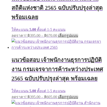
The
options
สถิติแห่งชาติ 2565 ฉบับปรับปรุงล่าสุด
may
be
พร้อมเฉลย
chosen
on
the
ให้คะแนน
5.00
ตั้งแต่ 1-5 คะแนน
product
Price
This
page
ลดราคา!
฿
395.00
–
฿
670.00
เลือกรูปแบบ
range:
product
has
฿395.00
multiple
through
variants.
฿670.00
The
แนวข้อสอบ เจ้าพนักงานธุรการปฏิบัติ
options
may
งาน กรมเจรจาการค้าระหว่างประเทศ
be
chosen
on
2565 ฉบับปรับปรุงล่าสุด พร้อมเฉลย
the
product
page
ให้คะแนน
5.00
ตั้งแต่ 1-5 คะแนน
Price
This
ลดราคา!
฿
395.00
–
฿
605.00
เลือกรูปแบบ
range:
product
has
฿395.00