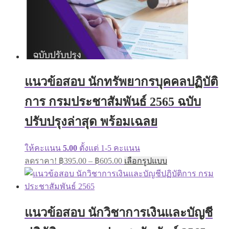
page
แนวข้อสอบ นักทรัพยากรบุคคลปฏิบัติ
การ กรมประชาสัมพันธ์ 2565 ฉบับ
ปรับปรุงล่าสุด พร้อมเฉลย
ให้คะแนน
5.00
ตั้งแต่ 1-5 คะแนน
Price
This
ลดราคา!
฿
395.00
–
฿
605.00
เลือกรูปแบบ
range:
product
has
฿395.00
multiple
through
variants.
฿605.00
The
แนวข้อสอบ นักวิชาการเงินและบัญชี
options
may