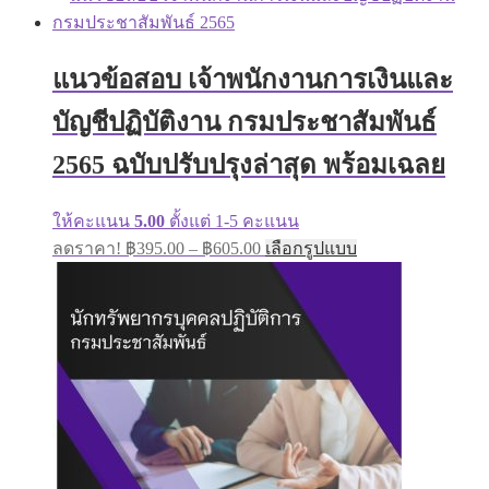
has
฿395.00
multiple
through
variants.
฿605.00
The
แนวข้อสอบ เจ้าพนักงานการเงินและ
options
may
บัญชีปฏิบัติงาน กรมประชาสัมพันธ์
be
chosen
on
2565 ฉบับปรับปรุงล่าสุด พร้อมเฉลย
the
product
page
ให้คะแนน
5.00
ตั้งแต่ 1-5 คะแนน
Price
This
ลดราคา!
฿
395.00
–
฿
605.00
เลือกรูปแบบ
range:
product
has
฿395.00
multiple
through
variants.
฿605.00
The
options
may
be
chosen
on
the
product