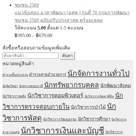
฿395.00
through
แนวข้อสอบ อาสาพัฒนา (อสพ.) รุ่นที่ 78 กรมการพัฒนา
฿670.00
ชุมชน 2569 ฉบับปรับปรุงล่าสุด พร้อมเฉลย
ให้คะแนน
5.00
ตั้งแต่ 1-5 คะแนน
Price
฿
395.00
–
฿
670.00
range:
฿395.00
สั่งซื้อหรือสอบถามข้อมูลเพิ่มเติม
through
ค้นหา:
ค้นหา
฿670.00
หมวดหมู่สินค้า
นักจัดการงานทั่วไป
ตำรวจสายอำนวยการ
ตำรวจชั้นประทวน
นักทรัพยากรบุคคล
นักพัฒนาสังคม
นักจิตวิทยา
นักตรวจสอบภาษี
นัก
นักวิชาการคอมพิวเตอร์
นักวิชาการคลัง
นักวิชาการจัดหาที่ดิน
นัก
วิชาการตรวจสอบภายใน
นักวิชาการป่าไม้
วิชาการพัสดุ
นักวิชาการศึกษา
นักวิชาการวัฒนธรรม
นักวิชาการ
นักวิชาการเงินและบัญชี
นักวิชาการ
สาธารณสุข