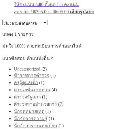
ให้คะแนน
5.00
ตั้งแต่ 1-5 คะแนน
Price
This
ลดราคา!
฿
395.00
–
฿
605.00
เลือกรูปแบบ
range:
product
has
฿395.00
multiple
through
variants.
แสดง 1 รายการ
฿605.00
The
options
มั่นใจ 100% ด้วยทะเบียนการค้าออนไลน์
may
be
chosen
แนวข้อสอบ ตำแหน่งอื่น ๆ
on
the
Uncategorized
(2)
product
ข้าราชการตำรวจ
(1)
page
ครูผู้ดูแลเด็ก
(1)
ตำรวจชั้นประทวน
(4)
ตำรวจรัฐสภา
(1)
ตำรวจสายอำนวยการ
(7)
นักจดหมายเหตุ
(1)
นักจัดการความรู้
(1)
นักจัดการงานทะเบียน
(1)