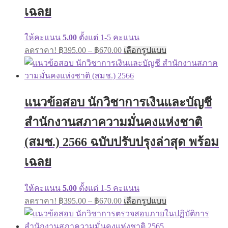
product
เฉลย
page
ให้คะแนน
5.00
ตั้งแต่ 1-5 คะแนน
Price
This
ลดราคา!
฿
395.00
–
฿
670.00
เลือกรูปแบบ
range:
product
has
฿395.00
multiple
through
variants.
฿670.00
The
แนวข้อสอบ นักวิชาการเงินและบัญชี
options
may
สำนักงานสภาความมั่นคงแห่งชาติ
be
chosen
on
(สมช.) 2566 ฉบับปรับปรุงล่าสุด พร้อม
the
product
เฉลย
page
ให้คะแนน
5.00
ตั้งแต่ 1-5 คะแนน
Price
This
ลดราคา!
฿
395.00
–
฿
670.00
เลือกรูปแบบ
range:
product
has
฿395.00
multiple