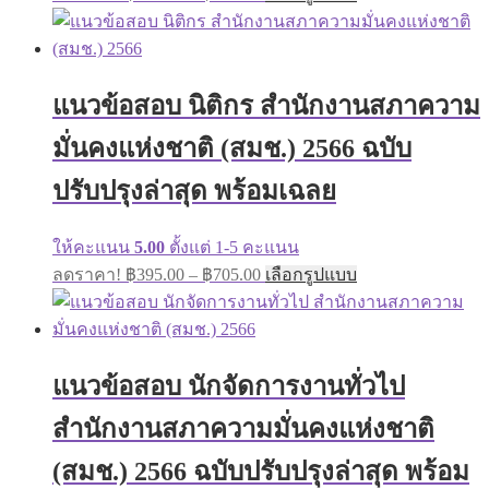
range:
product
has
฿395.00
multiple
through
variants.
฿605.00
The
แนวข้อสอบ นิติกร สำนักงานสภาความ
options
may
มั่นคงแห่งชาติ (สมช.) 2566 ฉบับ
be
chosen
on
ปรับปรุงล่าสุด พร้อมเฉลย
the
product
page
ให้คะแนน
5.00
ตั้งแต่ 1-5 คะแนน
Price
This
ลดราคา!
฿
395.00
–
฿
705.00
เลือกรูปแบบ
range:
product
has
฿395.00
multiple
through
variants.
฿705.00
The
แนวข้อสอบ นักจัดการงานทั่วไป
options
may
สำนักงานสภาความมั่นคงแห่งชาติ
be
chosen
on
(สมช.) 2566 ฉบับปรับปรุงล่าสุด พร้อม
the