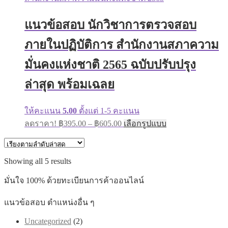
through
variants.
฿670.00
The
แนวข้อสอบ นักวิชาการตรวจสอบ
options
may
ภายในปฏิบัติการ สำนักงานสภาความ
be
chosen
on
มั่นคงแห่งชาติ 2565 ฉบับปรับปรุง
the
product
ล่าสุด พร้อมเฉลย
page
ให้คะแนน
5.00
ตั้งแต่ 1-5 คะแนน
Price
This
ลดราคา!
฿
395.00
–
฿
605.00
เลือกรูปแบบ
range:
product
has
฿395.00
multiple
through
variants.
Sorted
Showing all 5 results
฿605.00
The
by
options
latest
มั่นใจ 100% ด้วยทะเบียนการค้าออนไลน์
may
be
แนวข้อสอบ ตำแหน่งอื่น ๆ
chosen
on
Uncategorized
(2)
the