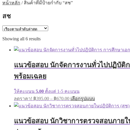
หน้าหลัก
/
สินค้าที่มีป้ายกำกับ “สช”
สช
Sorted
Showing all 6 results
by
latest
แนวข้อสอบ นักจัดการงานทั่วไปปฏิบัต
พร้อมเฉลย
ให้คะแนน
5.00
ตั้งแต่ 1-5 คะแนน
Price
This
ลดราคา!
฿
395.00
–
฿
670.00
เลือกรูปแบบ
range:
product
has
฿395.00
multiple
through
variants.
แนวข้อสอบ นักวิชาการตรวจสอบภายในป
฿670.00
The
options