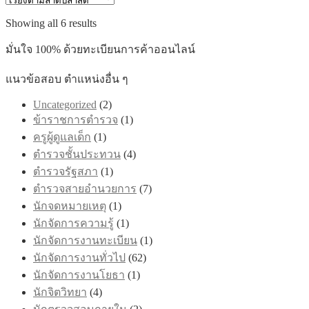
multiple
through
variants.
Sorted
Showing all 6 results
฿605.00
The
by
options
latest
มั่นใจ 100% ด้วยทะเบียนการค้าออนไลน์
may
be
แนวข้อสอบ ตำแหน่งอื่น ๆ
chosen
on
Uncategorized
(2)
the
product
ข้าราชการตำรวจ
(1)
page
ครูผู้ดูแลเด็ก
(1)
ตำรวจชั้นประทวน
(4)
ตำรวจรัฐสภา
(1)
ตำรวจสายอำนวยการ
(7)
นักจดหมายเหตุ
(1)
นักจัดการความรู้
(1)
นักจัดการงานทะเบียน
(1)
นักจัดการงานทั่วไป
(62)
นักจัดการงานโยธา
(1)
นักจิตวิทยา
(4)