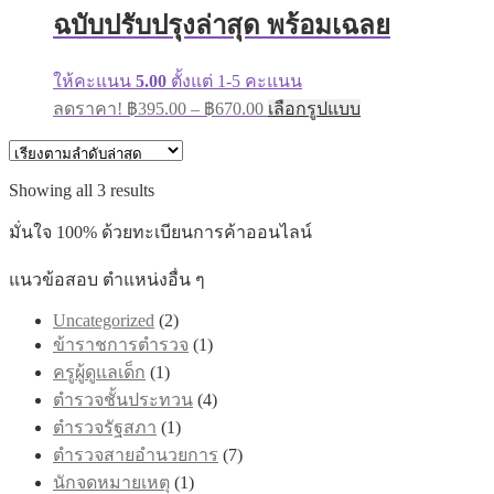
on
ฉบับปรับปรุงล่าสุด พร้อมเฉลย
the
product
page
ให้คะแนน
5.00
ตั้งแต่ 1-5 คะแนน
Price
This
ลดราคา!
฿
395.00
–
฿
670.00
เลือกรูปแบบ
range:
product
has
฿395.00
multiple
through
variants.
Sorted
Showing all 3 results
฿670.00
The
by
options
latest
มั่นใจ 100% ด้วยทะเบียนการค้าออนไลน์
may
be
แนวข้อสอบ ตำแหน่งอื่น ๆ
chosen
on
Uncategorized
(2)
the
product
ข้าราชการตำรวจ
(1)
page
ครูผู้ดูแลเด็ก
(1)
ตำรวจชั้นประทวน
(4)
ตำรวจรัฐสภา
(1)
ตำรวจสายอำนวยการ
(7)
นักจดหมายเหตุ
(1)