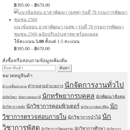
Price
฿
395.00
–
฿
670.00
range:
฿395.00
through
แนวข้อสอบ อาสาพัฒนา (อสพ.) รุ่นที่ 78 กรมการพัฒนา
฿670.00
ชุมชน 2569 ฉบับปรับปรุงล่าสุด พร้อมเฉลย
ให้คะแนน
5.00
ตั้งแต่ 1-5 คะแนน
Price
฿
395.00
–
฿
670.00
range:
฿395.00
สั่งซื้อหรือสอบถามข้อมูลเพิ่มเติม
through
ค้นหา:
ค้นหา
฿670.00
หมวดหมู่สินค้า
นักจัดการงานทั่วไป
ตำรวจสายอำนวยการ
ตำรวจชั้นประทวน
นักทรัพยากรบุคคล
นักพัฒนาสังคม
นักจิตวิทยา
นักตรวจสอบภาษี
นัก
นักวิชาการคอมพิวเตอร์
นักวิชาการคลัง
นักวิชาการจัดหาที่ดิน
นัก
วิชาการตรวจสอบภายใน
นักวิชาการป่าไม้
วิชาการพัสดุ
นักวิชาการศึกษา
นักวิชาการวัฒนธรรม
นักวิชาการ