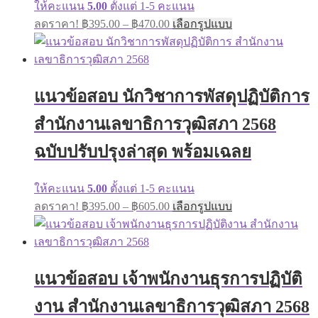
ให้คะแนน
5.00
ตั้งแต่ 1-5 คะแนน
Price
This
ลดราคา!
฿
395.00
–
฿
470.00
เลือกรูปแบบ
range:
product
has
฿395.00
multiple
through
variants.
฿470.00
The
แนวข้อสอบ นักวิชาการพัสดุปฏิบัติการ
options
may
สำนักงานเลขาธิการวุฒิสภา 2568
be
chosen
on
ฉบับปรับปรุงล่าสุด พร้อมเฉลย
the
product
page
ให้คะแนน
5.00
ตั้งแต่ 1-5 คะแนน
Price
This
ลดราคา!
฿
395.00
–
฿
605.00
เลือกรูปแบบ
range:
product
has
฿395.00
multiple
through
variants.
฿605.00
The
แนวข้อสอบ เจ้าพนักงานธุรการปฏิบัติ
options
may
งาน สำนักงานเลขาธิการวุฒิสภา 2568
be
chosen