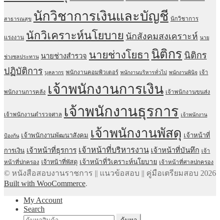
นักวิชาการเงินและบัญชี
นักวิชาการ
สาธารณสุข
นักวิเคราะห์นโยบาย
นักสังคมสงเคราะห์
แรงงาน
นาย
นิติกร
นายช่างโยธา
นิติกร
นายช่างสำรวจ
ช่างชลประทาน
ปฏิบัติการ
พนักงานคอมพิวเตอร์
เจ้า
บุคลากร
พนักงานบริหารทั่วไป
พนักงานพินิจ
เจ้าพนักงานการเงิน
พนักงานการคลัง
เจ้าพนักงานขนส่ง
เจ้าพนักงานธุรการ
เจ้าพนักงานตำรวจศาล
เจ้าพนักงาน
เจ้าพนักงานพัสดุ
เจ้าพนักงานพัฒนาสังคม
เจ้าหน้าที่
ป้องกัน
เจ้าหน้าที่บริหารงาน
เจ้าหน้าที่ธุรการ
เจ้าหน้าที่บันทึก
การเงิน
เจ้า
เจ้าหน้าที่วิเคราะห์นโยบาย
เจ้าหน้าที่พัสดุ
หน้าที่ปกครอง
เจ้าหน้าที่ศาลปกครอง
© หนังสือสอบงานราชการ || แนวข้อสอบ || คู่มือเตรียมสอบ 2026
Built with WooCommerce
.
My Account
Search
ค้นหา: