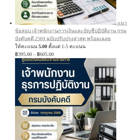
แนว
ข้อสอบ เจ้าพนักงานการเงินและบัญชีปฏิบัติงาน กรม
บังคับคดี 2569 ฉบับปรับปรุงล่าสุด พร้อมเฉลย
ให้คะแนน
5.00
ตั้งแต่ 1-5 คะแนน
Price
฿
395.00
–
฿
605.00
range:
฿395.00
through
฿605.00