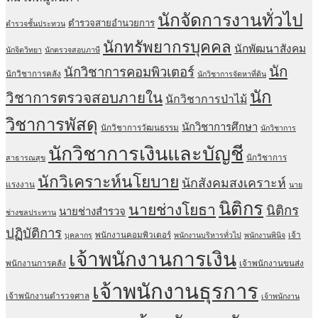
นักจัดการงานทั่วไป
ตำรวจสายอำนวยการ
ตำรวจชั้นประทวน
นักทรัพยากรบุคคล
นักพัฒนาสังคม
นักจิตวิทยา
นักตรวจสอบภาษี
นัก
นักวิชาการคอมพิวเตอร์
นักวิชาการคลัง
นักวิชาการจัดหาที่ดิน
นัก
วิชาการตรวจสอบภายใน
นักวิชาการป่าไม้
วิชาการพัสดุ
นักวิชาการศึกษา
นักวิชาการวัฒนธรรม
นักวิชาการ
นักวิชาการเงินและบัญชี
นักวิชาการ
สาธารณสุข
นักวิเคราะห์นโยบาย
นักสังคมสงเคราะห์
แรงงาน
นาย
นิติกร
นายช่างโยธา
นิติกร
นายช่างสำรวจ
ช่างชลประทาน
ปฏิบัติการ
พนักงานคอมพิวเตอร์
เจ้า
บุคลากร
พนักงานบริหารทั่วไป
พนักงานพินิจ
เจ้าพนักงานการเงิน
พนักงานการคลัง
เจ้าพนักงานขนส่ง
เจ้าพนักงานธุรการ
เจ้าพนักงานตำรวจศาล
เจ้าพนักงาน