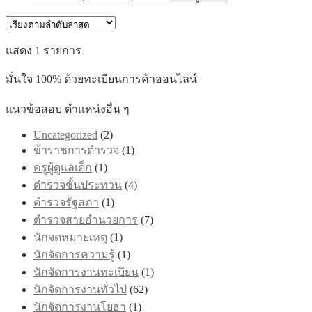
range:
product
has
฿395.00
multiple
through
variants.
แสดง 1 รายการ
฿605.00
The
options
มั่นใจ 100% ด้วยทะเบียนการค้าออนไลน์
may
be
chosen
แนวข้อสอบ ตำแหน่งอื่น ๆ
on
the
Uncategorized
(2)
product
ข้าราชการตำรวจ
(1)
page
ครูผู้ดูแลเด็ก
(1)
ตำรวจชั้นประทวน
(4)
ตำรวจรัฐสภา
(1)
ตำรวจสายอำนวยการ
(7)
นักจดหมายเหตุ
(1)
นักจัดการความรู้
(1)
นักจัดการงานทะเบียน
(1)
นักจัดการงานทั่วไป
(62)
นักจัดการงานโยธา
(1)