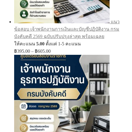
แนว
ข้อสอบ เจ้าพนักงานการเงินและบัญชีปฏิบัติงาน กรม
บังคับคดี 2569 ฉบับปรับปรุงล่าสุด พร้อมเฉลย
ให้คะแนน
5.00
ตั้งแต่ 1-5 คะแนน
Price
฿
395.00
–
฿
605.00
range:
฿395.00
through
฿605.00