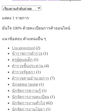
range:
product
has
฿395.00
multiple
through
variants.
แสดง 1 รายการ
฿705.00
The
options
มั่นใจ 100% ด้วยทะเบียนการค้าออนไลน์
may
be
chosen
แนวข้อสอบ ตำแหน่งอื่น ๆ
on
the
Uncategorized
(2)
product
ข้าราชการตำรวจ
(1)
page
ครูผู้ดูแลเด็ก
(1)
ตำรวจชั้นประทวน
(4)
ตำรวจรัฐสภา
(1)
ตำรวจสายอำนวยการ
(7)
นักจดหมายเหตุ
(1)
นักจัดการความรู้
(1)
นักจัดการงานทะเบียน
(1)
นักจัดการงานทั่วไป
(62)
นักจัดการงานโยธา
(1)