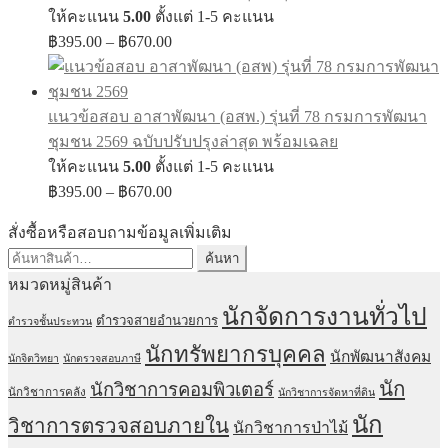
ให้คะแนน
5.00
ตั้งแต่ 1-5 คะแนน
Price
฿
395.00
–
฿
670.00
range:
฿395.00
through
แนวข้อสอบ อาสาพัฒนา (อสพ.) รุ่นที่ 78 กรมการพัฒนา
฿670.00
ชุมชน 2569 ฉบับปรับปรุงล่าสุด พร้อมเฉลย
ให้คะแนน
5.00
ตั้งแต่ 1-5 คะแนน
Price
฿
395.00
–
฿
670.00
range:
฿395.00
สั่งซื้อหรือสอบถามข้อมูลเพิ่มเติม
through
ค้นหา:
ค้นหา
฿670.00
หมวดหมู่สินค้า
นักจัดการงานทั่วไป
ตำรวจสายอำนวยการ
ตำรวจชั้นประทวน
นักทรัพยากรบุคคล
นักพัฒนาสังคม
นักจิตวิทยา
นักตรวจสอบภาษี
นัก
นักวิชาการคอมพิวเตอร์
นักวิชาการคลัง
นักวิชาการจัดหาที่ดิน
นัก
วิชาการตรวจสอบภายใน
นักวิชาการป่าไม้