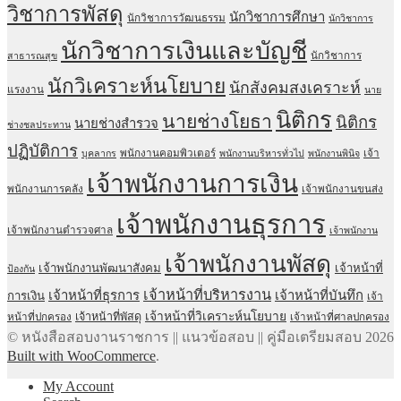
วิชาการพัสดุ
นักวิชาการศึกษา
นักวิชาการวัฒนธรรม
นักวิชาการ
นักวิชาการเงินและบัญชี
นักวิชาการ
สาธารณสุข
นักวิเคราะห์นโยบาย
นักสังคมสงเคราะห์
แรงงาน
นาย
นิติกร
นายช่างโยธา
นิติกร
นายช่างสำรวจ
ช่างชลประทาน
ปฏิบัติการ
พนักงานคอมพิวเตอร์
เจ้า
บุคลากร
พนักงานบริหารทั่วไป
พนักงานพินิจ
เจ้าพนักงานการเงิน
พนักงานการคลัง
เจ้าพนักงานขนส่ง
เจ้าพนักงานธุรการ
เจ้าพนักงานตำรวจศาล
เจ้าพนักงาน
เจ้าพนักงานพัสดุ
เจ้าพนักงานพัฒนาสังคม
เจ้าหน้าที่
ป้องกัน
เจ้าหน้าที่บริหารงาน
เจ้าหน้าที่ธุรการ
เจ้าหน้าที่บันทึก
การเงิน
เจ้า
เจ้าหน้าที่วิเคราะห์นโยบาย
เจ้าหน้าที่พัสดุ
หน้าที่ปกครอง
เจ้าหน้าที่ศาลปกครอง
© หนังสือสอบงานราชการ || แนวข้อสอบ || คู่มือเตรียมสอบ 2026
Built with WooCommerce
.
My Account