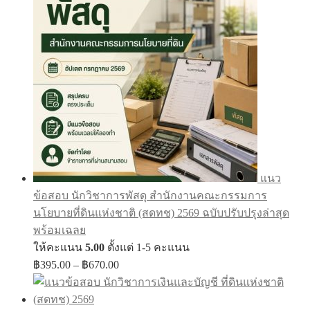
฿605.00
แนว
ข้อสอบ นักวิชาการพัสดุ สำนักงานคณะกรรมการ
นโยบายที่ดินแห่งชาติ (สดทช) 2569 ฉบับปรับปรุงล่าสุด
พร้อมเฉลย
ให้คะแนน
5.00
ตั้งแต่ 1-5 คะแนน
Price
฿
395.00
–
฿
670.00
range:
฿395.00
through