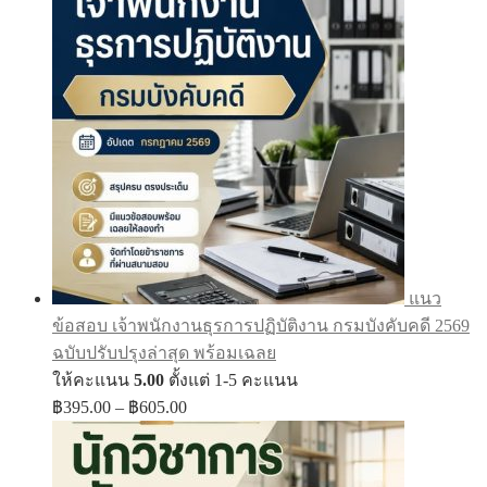
฿605.00
แนว
ข้อสอบ เจ้าพนักงานธุรการปฏิบัติงาน กรมบังคับคดี 2569
ฉบับปรับปรุงล่าสุด พร้อมเฉลย
ให้คะแนน
5.00
ตั้งแต่ 1-5 คะแนน
Price
฿
395.00
–
฿
605.00
range:
฿395.00
through