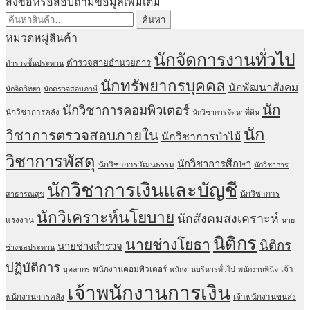
สั่งซื้อหรือสอบถามข้อมูลเพิ่มเติม
through
ค้นหา:
ค้นหา
฿670.00
หมวดหมู่สินค้า
นักจัดการงานทั่วไป
ตำรวจสายอำนวยการ
ตำรวจชั้นประทวน
นักทรัพยากรบุคคล
นักพัฒนาสังคม
นักจิตวิทยา
นักตรวจสอบภาษี
นัก
นักวิชาการคอมพิวเตอร์
นักวิชาการคลัง
นักวิชาการจัดหาที่ดิน
นัก
วิชาการตรวจสอบภายใน
นักวิชาการป่าไม้
วิชาการพัสดุ
นักวิชาการศึกษา
นักวิชาการวัฒนธรรม
นักวิชาการ
นักวิชาการเงินและบัญชี
นักวิชาการ
สาธารณสุข
นักวิเคราะห์นโยบาย
นักสังคมสงเคราะห์
แรงงาน
นาย
นิติกร
นายช่างโยธา
นิติกร
นายช่างสำรวจ
ช่างชลประทาน
ปฏิบัติการ
พนักงานคอมพิวเตอร์
เจ้า
บุคลากร
พนักงานบริหารทั่วไป
พนักงานพินิจ
เจ้าพนักงานการเงิน
พนักงานการคลัง
เจ้าพนักงานขนส่ง