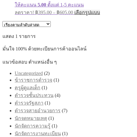
ให้คะแนน
5.00
ตั้งแต่ 1-5 คะแนน
Price
This
ลดราคา!
฿
395.00
–
฿
605.00
เลือกรูปแบบ
range:
product
has
฿395.00
multiple
through
variants.
แสดง 1 รายการ
฿605.00
The
options
มั่นใจ 100% ด้วยทะเบียนการค้าออนไลน์
may
be
chosen
แนวข้อสอบ ตำแหน่งอื่น ๆ
on
the
Uncategorized
(2)
product
ข้าราชการตำรวจ
(1)
page
ครูผู้ดูแลเด็ก
(1)
ตำรวจชั้นประทวน
(4)
ตำรวจรัฐสภา
(1)
ตำรวจสายอำนวยการ
(7)
นักจดหมายเหตุ
(1)
นักจัดการความรู้
(1)
นักจัดการงานทะเบียน
(1)