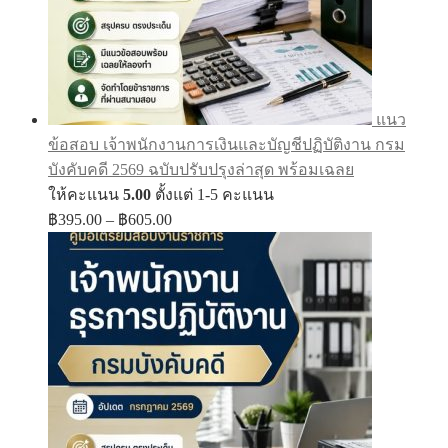
แนว
ข้อสอบ เจ้าพนักงานการเงินและบัญชีปฏิบัติงาน กรม
บังคับคดี 2569 ฉบับปรับปรุงล่าสุด พร้อมเฉลย
ให้คะแนน
5.00
ตั้งแต่ 1-5 คะแนน
Price
฿
395.00
–
฿
605.00
range:
฿395.00
through
฿605.00