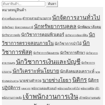
through
ค้นหา:
ค้นหา
฿670.00
หมวดหมู่สินค้า
นักจัดการงานทั่วไป
ตำรวจสายอำนวยการ
ตำรวจชั้นประทวน
นักทรัพยากรบุคคล
นักพัฒนาสังคม
นักจิตวิทยา
นักตรวจสอบภาษี
นัก
นักวิชาการคอมพิวเตอร์
นักวิชาการคลัง
นักวิชาการจัดหาที่ดิน
นัก
วิชาการตรวจสอบภายใน
นักวิชาการป่าไม้
วิชาการพัสดุ
นักวิชาการศึกษา
นักวิชาการวัฒนธรรม
นักวิชาการ
นักวิชาการเงินและบัญชี
นักวิชาการ
สาธารณสุข
นักวิเคราะห์นโยบาย
นักสังคมสงเคราะห์
แรงงาน
นาย
นิติกร
นายช่างโยธา
นิติกร
นายช่างสำรวจ
ช่างชลประทาน
ปฏิบัติการ
พนักงานคอมพิวเตอร์
เจ้า
บุคลากร
พนักงานบริหารทั่วไป
พนักงานพินิจ
เจ้าพนักงานการเงิน
พนักงานการคลัง
เจ้าพนักงานขนส่ง