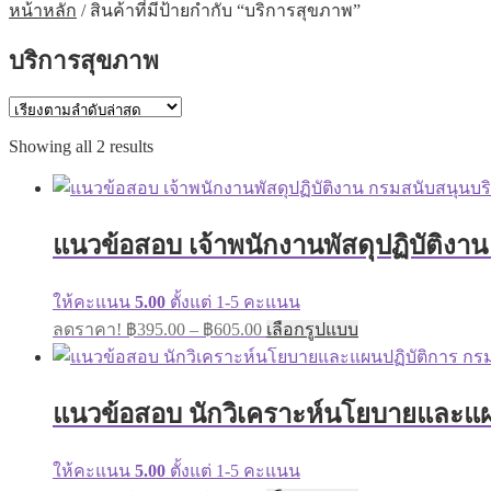
หน้าหลัก
/
สินค้าที่มีป้ายกำกับ “บริการสุขภาพ”
บริการสุขภาพ
Sorted
Showing all 2 results
by
latest
แนวข้อสอบ เจ้าพนักงานพัสดุปฏิบัติงา
ให้คะแนน
5.00
ตั้งแต่ 1-5 คะแนน
Price
This
ลดราคา!
฿
395.00
–
฿
605.00
เลือกรูปแบบ
range:
product
has
฿395.00
multiple
through
variants.
แนวข้อสอบ นักวิเคราะห์นโยบายและแผน
฿605.00
The
options
may
ให้คะแนน
5.00
ตั้งแต่ 1-5 คะแนน
be