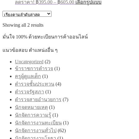
Price
This
ลดราคา!
฿
395.00
–
฿
605.00
เลือกรูปแบบ
chosen
range:
product
on
has
฿395.00
the
multiple
through
product
variants.
Sorted
Showing all 2 results
page
฿605.00
The
by
options
latest
มั่นใจ 100% ด้วยทะเบียนการค้าออนไลน์
may
be
แนวข้อสอบ ตำแหน่งอื่น ๆ
chosen
on
Uncategorized
(2)
the
product
ข้าราชการตำรวจ
(1)
page
ครูผู้ดูแลเด็ก
(1)
ตำรวจชั้นประทวน
(4)
ตำรวจรัฐสภา
(1)
ตำรวจสายอำนวยการ
(7)
นักจดหมายเหตุ
(1)
นักจัดการความรู้
(1)
นักจัดการงานทะเบียน
(1)
นักจัดการงานทั่วไป
(62)
นักจัดการงานโยธา
(1)