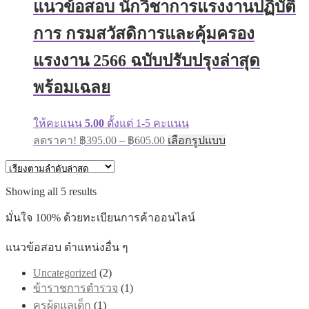
แนวข้อสอบ นักวิชาการแรงงานปฏิบัติ
options
may
การ กรมสวัสดิการและคุ้มครอง
be
chosen
on
แรงงาน 2566 ฉบับปรับปรุงล่าสุด
the
product
พร้อมเฉลย
page
ให้คะแนน
5.00
ตั้งแต่ 1-5 คะแนน
Price
This
ลดราคา!
฿
395.00
–
฿
605.00
เลือกรูปแบบ
range:
product
has
฿395.00
multiple
through
variants.
Sorted
Showing all 5 results
฿605.00
The
by
options
latest
มั่นใจ 100% ด้วยทะเบียนการค้าออนไลน์
may
be
แนวข้อสอบ ตำแหน่งอื่น ๆ
chosen
on
Uncategorized
(2)
the
product
ข้าราชการตำรวจ
(1)
page
ครูผู้ดูแลเด็ก
(1)