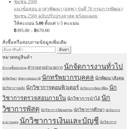
through
แนวข้อสอบ อาสาพัฒนา (อสพ.) รุ่นที่ 78 กรมการพัฒนา
฿670.00
ชุมชน 2569 ฉบับปรับปรุงล่าสุด พร้อมเฉลย
ให้คะแนน
5.00
ตั้งแต่ 1-5 คะแนน
Price
฿
395.00
–
฿
670.00
range:
฿395.00
สั่งซื้อหรือสอบถามข้อมูลเพิ่มเติม
through
ค้นหา:
ค้นหา
฿670.00
หมวดหมู่สินค้า
นักจัดการงานทั่วไป
ตำรวจสายอำนวยการ
ตำรวจชั้นประทวน
นักทรัพยากรบุคคล
นักพัฒนาสังคม
นักจิตวิทยา
นักตรวจสอบภาษี
นัก
นักวิชาการคอมพิวเตอร์
นักวิชาการคลัง
นักวิชาการจัดหาที่ดิน
นัก
วิชาการตรวจสอบภายใน
นักวิชาการป่าไม้
วิชาการพัสดุ
นักวิชาการศึกษา
นักวิชาการวัฒนธรรม
นักวิชาการ
นักวิชาการเงินและบัญชี
นักวิชาการ
สาธารณสุข