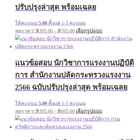
on
ปรับปรุงล่าสุด พร้อมเฉลย
the
product
page
ให้คะแนน
5.00
ตั้งแต่ 1-5 คะแนน
Price
This
ลดราคา!
฿
395.00
–
฿
705.00
เลือกรูปแบบ
range:
product
has
฿395.00
multiple
through
variants.
฿705.00
The
แนวข้อสอบ นักวิชาการแรงงานปฏิบัติ
options
may
การ สำนักงานปลัดกระทรวงแรงงาน
be
chosen
on
2566 ฉบับปรับปรุงล่าสุด พร้อมเฉลย
the
product
page
ให้คะแนน
5.00
ตั้งแต่ 1-5 คะแนน
Price
This
ลดราคา!
฿
395.00
–
฿
605.00
เลือกรูปแบบ
range:
product
has
฿395.00
multiple
through
variants.
฿605.00
The