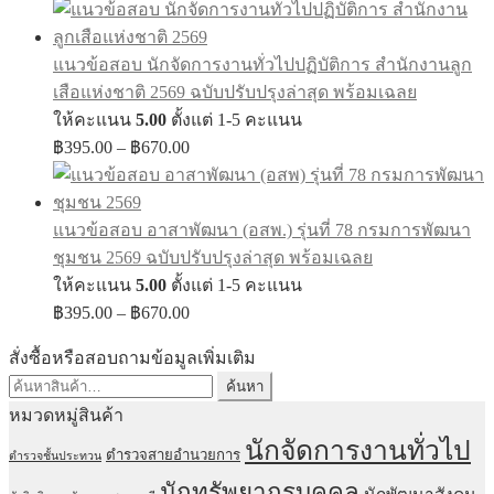
฿395.00
through
แนวข้อสอบ นักจัดการงานทั่วไปปฏิบัติการ สำนักงานลูก
฿670.00
เสือแห่งชาติ 2569 ฉบับปรับปรุงล่าสุด พร้อมเฉลย
ให้คะแนน
5.00
ตั้งแต่ 1-5 คะแนน
Price
฿
395.00
–
฿
670.00
range:
฿395.00
through
แนวข้อสอบ อาสาพัฒนา (อสพ.) รุ่นที่ 78 กรมการพัฒนา
฿670.00
ชุมชน 2569 ฉบับปรับปรุงล่าสุด พร้อมเฉลย
ให้คะแนน
5.00
ตั้งแต่ 1-5 คะแนน
Price
฿
395.00
–
฿
670.00
range:
฿395.00
สั่งซื้อหรือสอบถามข้อมูลเพิ่มเติม
through
ค้นหา:
ค้นหา
฿670.00
หมวดหมู่สินค้า
นักจัดการงานทั่วไป
ตำรวจสายอำนวยการ
ตำรวจชั้นประทวน
นักทรัพยากรบุคคล