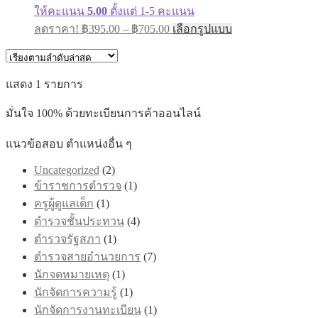
ให้คะแนน
5.00
ตั้งแต่ 1-5 คะแนน
Price
This
ลดราคา!
฿
395.00
–
฿
705.00
เลือกรูปแบบ
range:
product
has
฿395.00
multiple
through
variants.
แสดง 1 รายการ
฿705.00
The
options
มั่นใจ 100% ด้วยทะเบียนการค้าออนไลน์
may
be
chosen
แนวข้อสอบ ตำแหน่งอื่น ๆ
on
the
Uncategorized
(2)
product
ข้าราชการตำรวจ
(1)
page
ครูผู้ดูแลเด็ก
(1)
ตำรวจชั้นประทวน
(4)
ตำรวจรัฐสภา
(1)
ตำรวจสายอำนวยการ
(7)
นักจดหมายเหตุ
(1)
นักจัดการความรู้
(1)
นักจัดการงานทะเบียน
(1)