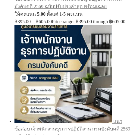
บังคับคดี 2569 ฉบับปรับปรุงล่าสุด พร้อมเฉลย
ให้คะแนน
5.00
ตั้งแต่ 1-5 คะแนน
฿
395.00
–
฿
605.00
Price range: ฿395.00 through ฿605.00
แนว
ข้อสอบ เจ้าพนักงานธุรการปฏิบัติงาน กรมบังคับคดี 2569