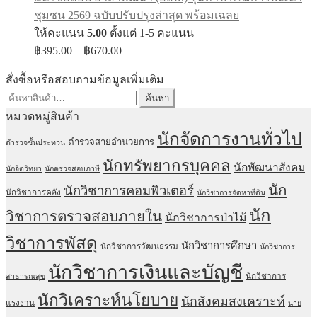
ชุมชน 2569 ฉบับปรับปรุงล่าสุด พร้อมเฉลย
ให้คะแนน
5.00
ตั้งแต่ 1-5 คะแนน
Price
฿
395.00
–
฿
670.00
range:
฿395.00
สั่งซื้อหรือสอบถามข้อมูลเพิ่มเติม
through
ค้นหา:
ค้นหา
฿670.00
หมวดหมู่สินค้า
นักจัดการงานทั่วไป
ตำรวจสายอำนวยการ
ตำรวจชั้นประทวน
นักทรัพยากรบุคคล
นักพัฒนาสังคม
นักจิตวิทยา
นักตรวจสอบภาษี
นัก
นักวิชาการคอมพิวเตอร์
นักวิชาการคลัง
นักวิชาการจัดหาที่ดิน
นัก
วิชาการตรวจสอบภายใน
นักวิชาการป่าไม้
วิชาการพัสดุ
นักวิชาการศึกษา
นักวิชาการวัฒนธรรม
นักวิชาการ
นักวิชาการเงินและบัญชี
นักวิชาการ
สาธารณสุข
นักวิเคราะห์นโยบาย
นักสังคมสงเคราะห์
แรงงาน
นาย