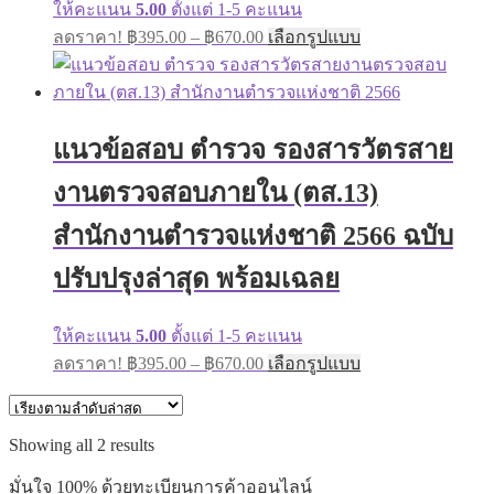
ให้คะแนน
5.00
ตั้งแต่ 1-5 คะแนน
Price
This
ลดราคา!
฿
395.00
–
฿
670.00
เลือกรูปแบบ
range:
product
has
฿395.00
multiple
through
variants.
฿670.00
The
แนวข้อสอบ ตำรวจ รองสารวัตรสาย
options
may
งานตรวจสอบภายใน (ตส.13)
be
chosen
on
สำนักงานตำรวจแห่งชาติ 2566 ฉบับ
the
product
ปรับปรุงล่าสุด พร้อมเฉลย
page
ให้คะแนน
5.00
ตั้งแต่ 1-5 คะแนน
Price
This
ลดราคา!
฿
395.00
–
฿
670.00
เลือกรูปแบบ
range:
product
has
฿395.00
multiple
through
variants.
Sorted
Showing all 2 results
฿670.00
The
by
options
latest
มั่นใจ 100% ด้วยทะเบียนการค้าออนไลน์