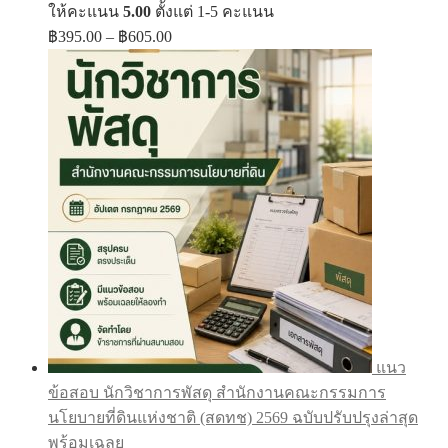
ให้คะแนน
5.00
ตั้งแต่ 1-5 คะแนน
Price
฿
395.00
–
฿
605.00
range:
฿395.00
through
฿605.00
แนว
ข้อสอบ นักวิชาการพัสดุ สำนักงานคณะกรรมการ
นโยบายที่ดินแห่งชาติ (สดทช) 2569 ฉบับปรับปรุงล่าสุด
พร้อมเฉลย