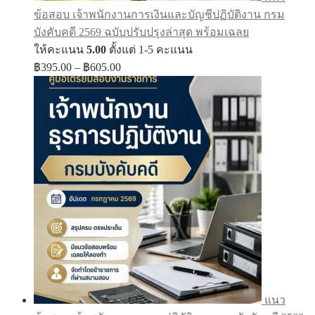
ข้อสอบ เจ้าพนักงานการเงินและบัญชีปฏิบัติงาน กรม
บังคับคดี 2569 ฉบับปรับปรุงล่าสุด พร้อมเฉลย
ให้คะแนน
5.00
ตั้งแต่ 1-5 คะแนน
Price
฿
395.00
–
฿
605.00
range:
฿395.00
through
฿605.00
แนว