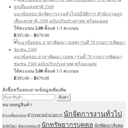
฿395.00
through
แนวข้อสอบ นักจัดการงานทั่วไปปฏิบัติการ สำนักงานลูก
฿670.00
เสือแห่งชาติ 2569 ฉบับปรับปรุงล่าสุด พร้อมเฉลย
ให้คะแนน
5.00
ตั้งแต่ 1-5 คะแนน
Price
฿
395.00
–
฿
670.00
range:
฿395.00
through
แนวข้อสอบ อาสาพัฒนา (อสพ.) รุ่นที่ 78 กรมการพัฒนา
฿670.00
ชุมชน 2569 ฉบับปรับปรุงล่าสุด พร้อมเฉลย
ให้คะแนน
5.00
ตั้งแต่ 1-5 คะแนน
Price
฿
395.00
–
฿
670.00
range:
฿395.00
สั่งซื้อหรือสอบถามข้อมูลเพิ่มเติม
through
ค้นหา:
ค้นหา
฿670.00
หมวดหมู่สินค้า
นักจัดการงานทั่วไป
ตำรวจสายอำนวยการ
ตำรวจชั้นประทวน
นักทรัพยากรบุคคล
นักพัฒนาสังคม
นักจิตวิทยา
นักตรวจสอบภาษี