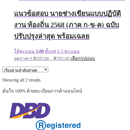
has
฿395.00
multiple
through
variants.
แนวข้อสอบ นายช่างเขียนแบบปฏิบัติ
฿605.00
The
options
งาน ท้องถิ่น 2568 (ภาค ก-ข-ค) ฉบับ
may
be
ปรับปรุงล่าสุด พร้อมเฉลย
chosen
on
the
ให้คะแนน
5.00
ตั้งแต่ 1-5 คะแนน
product
Price
This
page
ลดราคา!
฿
395.00
–
฿
705.00
เลือกรูปแบบ
range:
product
has
฿395.00
multiple
through
variants.
Sorted
Showing all 2 results
฿705.00
The
by
options
latest
มั่นใจ 100% ด้วยทะเบียนการค้าออนไลน์
may
be
chosen
on
the
product
page