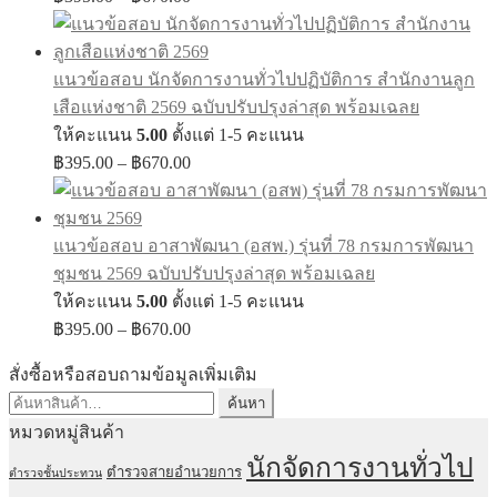
range:
฿395.00
through
แนวข้อสอบ นักจัดการงานทั่วไปปฏิบัติการ สำนักงานลูก
฿670.00
เสือแห่งชาติ 2569 ฉบับปรับปรุงล่าสุด พร้อมเฉลย
ให้คะแนน
5.00
ตั้งแต่ 1-5 คะแนน
Price
฿
395.00
–
฿
670.00
range:
฿395.00
through
แนวข้อสอบ อาสาพัฒนา (อสพ.) รุ่นที่ 78 กรมการพัฒนา
฿670.00
ชุมชน 2569 ฉบับปรับปรุงล่าสุด พร้อมเฉลย
ให้คะแนน
5.00
ตั้งแต่ 1-5 คะแนน
Price
฿
395.00
–
฿
670.00
range:
฿395.00
สั่งซื้อหรือสอบถามข้อมูลเพิ่มเติม
through
ค้นหา:
ค้นหา
฿670.00
หมวดหมู่สินค้า
นักจัดการงานทั่วไป
ตำรวจสายอำนวยการ
ตำรวจชั้นประทวน