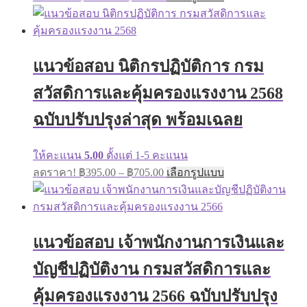
range:
product
has
฿395.00
multiple
through
variants.
฿605.00
The
แนวข้อสอบ นิติกรปฏิบัติการ กรม
options
may
สวัสดิการและคุ้มครองแรงงาน 2568
be
chosen
on
ฉบับปรับปรุงล่าสุด พร้อมเฉลย
the
product
page
ให้คะแนน
5.00
ตั้งแต่ 1-5 คะแนน
Price
This
ลดราคา!
฿
395.00
–
฿
705.00
เลือกรูปแบบ
range:
product
has
฿395.00
multiple
through
variants.
฿705.00
The
แนวข้อสอบ เจ้าพนักงานการเงินและ
options
may
บัญชีปฏิบัติงาน กรมสวัสดิการและ
be
chosen
on
คุ้มครองแรงงาน 2566 ฉบับปรับปรุง
the