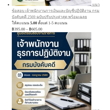
แนว
ข้อสอบ เจ้าพนักงานการเงินและบัญชีปฏิบัติงาน กรม
บังคับคดี 2569 ฉบับปรับปรุงล่าสุด พร้อมเฉลย
ให้คะแนน
5.00
ตั้งแต่ 1-5 คะแนน
Price
฿
395.00
–
฿
605.00
range:
฿395.00
through
฿605.00