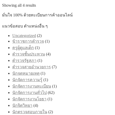
through
variants.
Sorted
Showing all 4 results
฿605.00
The
by
options
latest
มั่นใจ 100% ด้วยทะเบียนการค้าออนไลน์
may
be
แนวข้อสอบ ตำแหน่งอื่น ๆ
chosen
on
Uncategorized
(2)
the
product
ข้าราชการตำรวจ
(1)
page
ครูผู้ดูแลเด็ก
(1)
ตำรวจชั้นประทวน
(4)
ตำรวจรัฐสภา
(1)
ตำรวจสายอำนวยการ
(7)
นักจดหมายเหตุ
(1)
นักจัดการความรู้
(1)
นักจัดการงานทะเบียน
(1)
นักจัดการงานทั่วไป
(62)
นักจัดการงานโยธา
(1)
นักจิตวิทยา
(4)
นักตรวจสอบภายใน
(2)