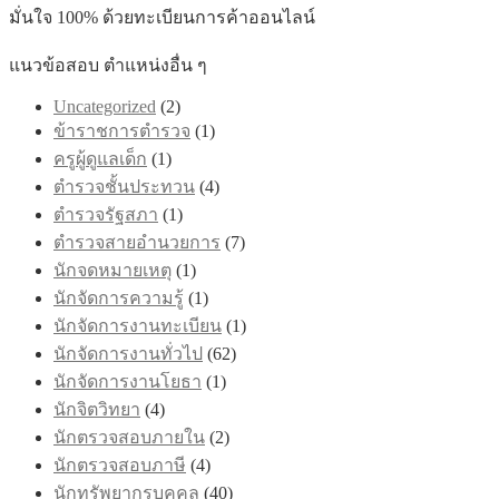
options
latest
มั่นใจ 100% ด้วยทะเบียนการค้าออนไลน์
may
be
แนวข้อสอบ ตำแหน่งอื่น ๆ
chosen
on
Uncategorized
(2)
the
product
ข้าราชการตำรวจ
(1)
page
ครูผู้ดูแลเด็ก
(1)
ตำรวจชั้นประทวน
(4)
ตำรวจรัฐสภา
(1)
ตำรวจสายอำนวยการ
(7)
นักจดหมายเหตุ
(1)
นักจัดการความรู้
(1)
นักจัดการงานทะเบียน
(1)
นักจัดการงานทั่วไป
(62)
นักจัดการงานโยธา
(1)
นักจิตวิทยา
(4)
นักตรวจสอบภายใน
(2)
นักตรวจสอบภาษี
(4)
นักทรัพยากรบุคคล
(40)