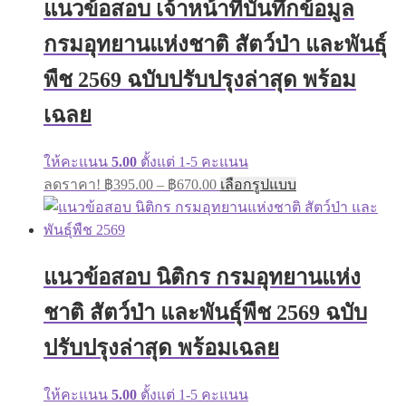
แนวข้อสอบ เจ้าหน้าที่บันทึกข้อมูล
options
may
กรมอุทยานแห่งชาติ สัตว์ป่า และพันธุ์
be
chosen
on
พืช 2569 ฉบับปรับปรุงล่าสุด พร้อม
the
product
เฉลย
page
ให้คะแนน
5.00
ตั้งแต่ 1-5 คะแนน
Price
This
ลดราคา!
฿
395.00
–
฿
670.00
เลือกรูปแบบ
range:
product
has
฿395.00
multiple
through
variants.
฿670.00
The
แนวข้อสอบ นิติกร กรมอุทยานแห่ง
options
may
ชาติ สัตว์ป่า และพันธุ์พืช 2569 ฉบับ
be
chosen
on
ปรับปรุงล่าสุด พร้อมเฉลย
the
product
page
ให้คะแนน
5.00
ตั้งแต่ 1-5 คะแนน