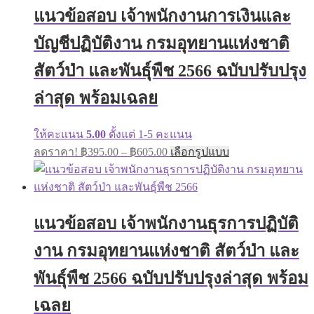
The
แนวข้อสอบ เจ้าพนักงานการเงินและ
options
may
บัญชีปฏิบัติงาน กรมอุทยานแห่งชาติ
be
chosen
on
สัตว์ป่า และพันธุ์พืช 2566 ฉบับปรับปรุง
the
product
ล่าสุด พร้อมเฉลย
page
ให้คะแนน
5.00
ตั้งแต่ 1-5 คะแนน
Price
This
ลดราคา!
฿
395.00
–
฿
605.00
เลือกรูปแบบ
range:
product
has
฿395.00
multiple
through
variants.
฿605.00
The
แนวข้อสอบ เจ้าพนักงานธุรการปฏิบัติ
options
may
งาน กรมอุทยานแห่งชาติ สัตว์ป่า และ
be
chosen
on
พันธุ์พืช 2566 ฉบับปรับปรุงล่าสุด พร้อม
the
product
เฉลย
page