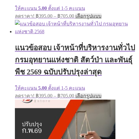
ให้คะแนน
5.00
ตั้งแต่ 1-5 คะแนน
Price
This
ลดราคา!
฿
395.00
–
฿
705.00
เลือกรูปแบบ
range:
product
has
฿395.00
multiple
through
variants.
฿705.00
The
แนวข้อสอบ เจ้าหน้าที่บริหารงานทั่วไป
options
may
กรมอุทยานแห่งชาติ สัตว์ป่า และพันธุ์
be
chosen
on
พืช 2569 ฉบับปรับปรุงล่าสุด
the
product
page
ให้คะแนน
5.00
ตั้งแต่ 1-5 คะแนน
Price
This
ลดราคา!
฿
395.00
–
฿
705.00
เลือกรูปแบบ
range:
product
has
฿395.00
multiple
through
variants.
฿705.00
The
options
may
be