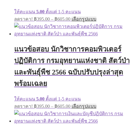
ให้คะแนน
5.00
ตั้งแต่ 1-5 คะแนน
Price
This
ลดราคา!
฿
395.00
–
฿
605.00
เลือกรูปแบบ
range:
product
has
฿395.00
multiple
through
variants.
฿605.00
The
แนวข้อสอบ นักวิชาการคอมพิวเตอร์
options
may
ปฏิบัติการ กรมอุทยานแห่งชาติ สัตว์ป่า
be
chosen
on
และพันธุ์พืช 2566 ฉบับปรับปรุงล่าสุด
the
product
พร้อมเฉลย
page
ให้คะแนน
5.00
ตั้งแต่ 1-5 คะแนน
Price
This
ลดราคา!
฿
395.00
–
฿
605.00
เลือกรูปแบบ
range:
product
has
฿395.00
multiple
through
variants.
฿605.00
The