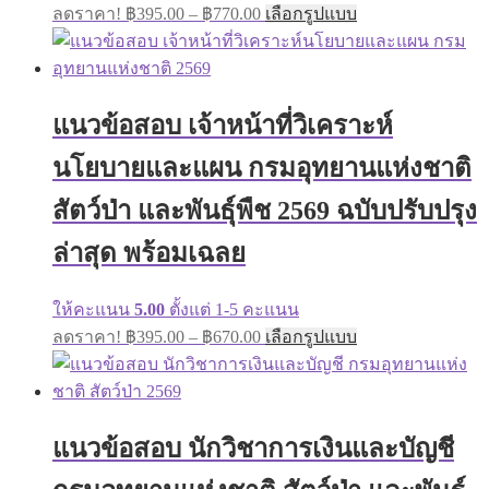
Price
This
ลดราคา!
฿
395.00
–
฿
770.00
เลือกรูปแบบ
range:
product
has
฿395.00
multiple
through
variants.
฿770.00
The
แนวข้อสอบ เจ้าหน้าที่วิเคราะห์
options
may
นโยบายและแผน กรมอุทยานแห่งชาติ
be
chosen
on
สัตว์ป่า และพันธุ์พืช 2569 ฉบับปรับปรุง
the
product
ล่าสุด พร้อมเฉลย
page
ให้คะแนน
5.00
ตั้งแต่ 1-5 คะแนน
Price
This
ลดราคา!
฿
395.00
–
฿
670.00
เลือกรูปแบบ
range:
product
has
฿395.00
multiple
through
variants.
฿670.00
The
แนวข้อสอบ นักวิชาการเงินและบัญชี
options
may
be