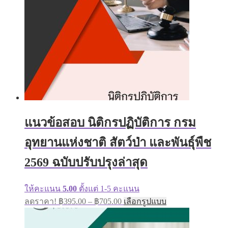
chosen
on
the
product
page
แนวข้อสอบ นิติกรปฏิบัติการ กรม
อุทยานแห่งชาติ สัตว์ป่า และพันธุ์พืช
2569 ฉบับปรับปรุงล่าสุด
ให้คะแนน
5.00
ตั้งแต่ 1-5 คะแนน
Price
This
ลดราคา!
฿
395.00
–
฿
705.00
เลือกรูปแบบ
range:
product
has
฿395.00
multiple