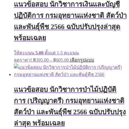
แนวข้อสอบ นักวิชาการเงินและบัญชี
options
may
ปฏิบัติการ กรมอุทยานแห่งชาติ สัตว์ป่า
be
chosen
on
และพันธุ์พืช 2566 ฉบับปรับปรุงล่าสุด
the
product
พร้อมเฉลย
page
ให้คะแนน
5.00
ตั้งแต่ 1-5 คะแนน
Price
This
ลดราคา!
฿
395.00
–
฿
605.00
เลือกรูปแบบ
range:
product
has
฿395.00
multiple
through
variants.
฿605.00
The
แนวข้อสอบ นักวิชาการป่าไม้ปฏิบัติ
options
may
การ (ปริญญาตรี) กรมอุทยานแห่งชาติ
be
chosen
on
สัตว์ป่า และพันธุ์พืช 2566 ฉบับปรับปรุง
the
product
ล่าสุด พร้อมเฉลย
page