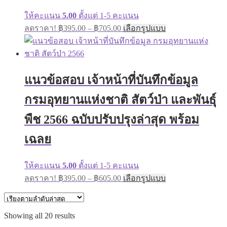
ให้คะแนน
5.00
ตั้งแต่ 1-5 คะแนน
Price
This
ลดราคา!
฿
395.00
–
฿
705.00
เลือกรูปแบบ
range:
product
has
฿395.00
multiple
through
variants.
฿705.00
The
แนวข้อสอบ เจ้าหน้าที่บันทึกข้อมูล
options
may
กรมอุทยานแห่งชาติ สัตว์ป่า และพันธุ์
be
chosen
on
พืช 2566 ฉบับปรับปรุงล่าสุด พร้อม
the
product
เฉลย
page
ให้คะแนน
5.00
ตั้งแต่ 1-5 คะแนน
Price
This
ลดราคา!
฿
395.00
–
฿
605.00
เลือกรูปแบบ
range:
product
has
฿395.00
multiple
through
variants.
Sorted
Showing all 20 results
฿605.00
The
by