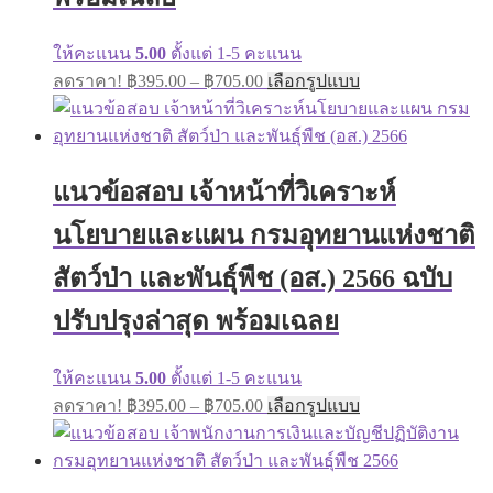
ให้คะแนน
5.00
ตั้งแต่ 1-5 คะแนน
Price
This
ลดราคา!
฿
395.00
–
฿
705.00
เลือกรูปแบบ
range:
product
has
฿395.00
multiple
through
variants.
฿705.00
The
แนวข้อสอบ เจ้าหน้าที่วิเคราะห์
options
may
นโยบายและแผน กรมอุทยานแห่งชาติ
be
chosen
on
สัตว์ป่า และพันธุ์พืช (อส.) 2566 ฉบับ
the
product
ปรับปรุงล่าสุด พร้อมเฉลย
page
ให้คะแนน
5.00
ตั้งแต่ 1-5 คะแนน
Price
This
ลดราคา!
฿
395.00
–
฿
705.00
เลือกรูปแบบ
range:
product
has
฿395.00
multiple
through
variants.
฿705.00