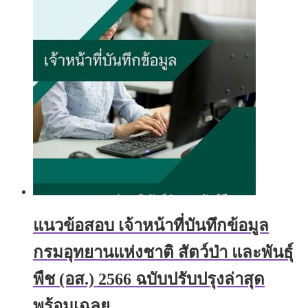
through
variants.
฿705.00
The
options
may
be
chosen
on
the
product
page
แนวข้อสอบ เจ้าหน้าที่บันทึกข้อมูล
กรมอุทยานแห่งชาติ สัตว์ป่า และพันธุ์
พืช (อส.) 2566 ฉบับปรับปรุงล่าสุด
พร้อมเฉลย