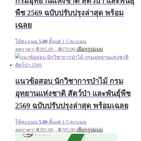
กรมอุทยานแห่งชาติ สัตว์ป่า และพันธุ์
chosen
on
พืช 2569 ฉบับปรับปรุงล่าสุด พร้อม
the
product
เฉลย
page
ให้คะแนน
5.00
ตั้งแต่ 1-5 คะแนน
Price
This
ลดราคา!
฿
395.00
–
฿
670.00
เลือกรูปแบบ
range:
product
has
฿395.00
multiple
through
variants.
฿670.00
The
แนวข้อสอบ นักวิชาการป่าไม้ กรม
options
may
อุทยานแห่งชาติ สัตว์ป่า และพันธุ์พืช
be
chosen
on
2569 ฉบับปรับปรุงล่าสุด พร้อมเฉลย
the
product
page
ให้คะแนน
5.00
ตั้งแต่ 1-5 คะแนน
Price
This
ลดราคา!
฿
395.00
–
฿
705.00
เลือกรูปแบบ
range:
product
has
฿395.00