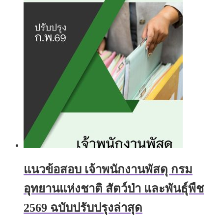
multiple
through
variants.
฿705.00
The
options
may
be
chosen
on
the
product
page
แนวข้อสอบ เจ้าพนักงานพัสดุ กรม
อุทยานแห่งชาติ สัตว์ป่า และพันธุ์พืช
2569 ฉบับปรับปรุงล่าสุด