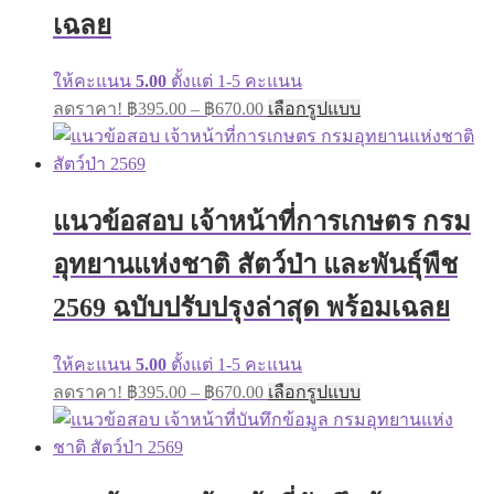
product
เฉลย
page
ให้คะแนน
5.00
ตั้งแต่ 1-5 คะแนน
Price
This
ลดราคา!
฿
395.00
–
฿
670.00
เลือกรูปแบบ
range:
product
has
฿395.00
multiple
through
variants.
฿670.00
The
แนวข้อสอบ เจ้าหน้าที่การเกษตร กรม
options
may
อุทยานแห่งชาติ สัตว์ป่า และพันธุ์พืช
be
chosen
on
2569 ฉบับปรับปรุงล่าสุด พร้อมเฉลย
the
product
page
ให้คะแนน
5.00
ตั้งแต่ 1-5 คะแนน
Price
This
ลดราคา!
฿
395.00
–
฿
670.00
เลือกรูปแบบ
range:
product
has
฿395.00
multiple
through
variants.
฿670.00
The