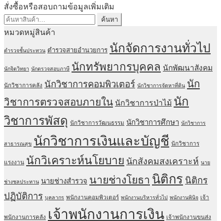
฿395.00
สั่งซื้อหรือสอบถามข้อมูลเพิ่มเติม
through
ค้นหา:
ค้นหา
฿670.00
หมวดหมู่สินค้า
นักจัดการงานทั่วไป
ตำรวจสายอำนวยการ
ตำรวจชั้นประทวน
นักทรัพยากรบุคคล
นักพัฒนาสังคม
นักจิตวิทยา
นักตรวจสอบภาษี
นัก
นักวิชาการคอมพิวเตอร์
นักวิชาการคลัง
นักวิชาการจัดหาที่ดิน
นัก
วิชาการตรวจสอบภายใน
นักวิชาการป่าไม้
วิชาการพัสดุ
นักวิชาการศึกษา
นักวิชาการวัฒนธรรม
นักวิชาการ
นักวิชาการเงินและบัญชี
นักวิชาการ
สาธารณสุข
นักวิเคราะห์นโยบาย
นักสังคมสงเคราะห์
แรงงาน
นาย
นิติกร
นายช่างโยธา
นิติกร
นายช่างสำรวจ
ช่างชลประทาน
ปฏิบัติการ
พนักงานคอมพิวเตอร์
เจ้า
บุคลากร
พนักงานบริหารทั่วไป
พนักงานพินิจ
เจ้าพนักงานการเงิน
พนักงานการคลัง
เจ้าพนักงานขนส่ง