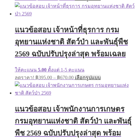
range:
product
has
฿395.00
multiple
through
variants.
฿670.00
The
แนวข้อสอบ เจ้าหน้าที่ธุรการ กรม
options
may
อุทยานแห่งชาติ สัตว์ป่า และพันธุ์พืช
be
chosen
on
2569 ฉบับปรับปรุงล่าสุด พร้อมเฉลย
the
product
page
ให้คะแนน
5.00
ตั้งแต่ 1-5 คะแนน
Price
This
ลดราคา!
฿
395.00
–
฿
670.00
เลือกรูปแบบ
range:
product
has
฿395.00
multiple
through
variants.
฿670.00
The
แนวข้อสอบ เจ้าพนักงานการเกษตร
options
may
กรมอุทยานแห่งชาติ สัตว์ป่า และพันธุ์
be
chosen
on
พืช 2569 ฉบับปรับปรุงล่าสุด พร้อม
the