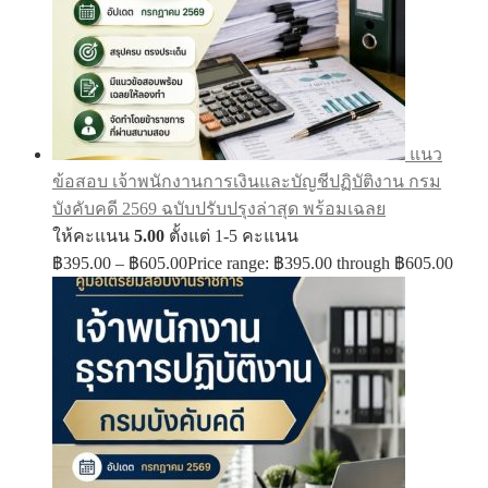
แนว
ข้อสอบ เจ้าพนักงานการเงินและบัญชีปฏิบัติงาน กรม
บังคับคดี 2569 ฉบับปรับปรุงล่าสุด พร้อมเฉลย
ให้คะแนน
5.00
ตั้งแต่ 1-5 คะแนน
฿
395.00
–
฿
605.00
Price range: ฿395.00 through ฿605.00