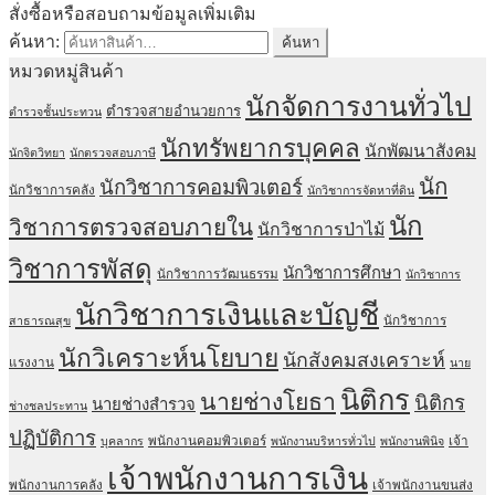
สั่งซื้อหรือสอบถามข้อมูลเพิ่มเติม
ค้นหา:
ค้นหา
หมวดหมู่สินค้า
นักจัดการงานทั่วไป
ตำรวจสายอำนวยการ
ตำรวจชั้นประทวน
นักทรัพยากรบุคคล
นักพัฒนาสังคม
นักจิตวิทยา
นักตรวจสอบภาษี
นัก
นักวิชาการคอมพิวเตอร์
นักวิชาการคลัง
นักวิชาการจัดหาที่ดิน
นัก
วิชาการตรวจสอบภายใน
นักวิชาการป่าไม้
วิชาการพัสดุ
นักวิชาการศึกษา
นักวิชาการวัฒนธรรม
นักวิชาการ
นักวิชาการเงินและบัญชี
นักวิชาการ
สาธารณสุข
นักวิเคราะห์นโยบาย
นักสังคมสงเคราะห์
แรงงาน
นาย
นิติกร
นายช่างโยธา
นิติกร
นายช่างสำรวจ
ช่างชลประทาน
ปฏิบัติการ
พนักงานคอมพิวเตอร์
เจ้า
บุคลากร
พนักงานบริหารทั่วไป
พนักงานพินิจ
เจ้าพนักงานการเงิน
พนักงานการคลัง
เจ้าพนักงานขนส่ง