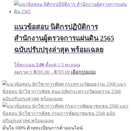
range:
product
has
฿395.00
multiple
through
variants.
฿605.00
The
แนวข้อสอบ นิติกรปฏิบัติการ
options
may
สำนักงานผู้ตรวจการแผ่นดิน 2565
be
chosen
on
ฉบับปรับปรุงล่าสุด พร้อมเฉลย
the
product
page
ให้คะแนน
5.00
ตั้งแต่ 1-5 คะแนน
Price
This
ลดราคา!
฿
395.00
–
฿
705.00
เลือกรูปแบบ
range:
product
has
฿395.00
แนว
multiple
through
ข้อสอบ นักวิชาการพัสดุ สนง.ปลัดกระทรวงวัฒนธรรม 2568
variants.
฿705.00
The
ฉบับปรับปรุงล่าสุด พร้อมเฉลย
options
แนว
may
be
ข้อสอบ นักวิชาการพัสดุ กรมการพัฒนาชุมชน 2568 ฉบับ
chosen
ปรับปรุงล่าสุด พร้อมเฉลย
on
มั่นใจ 100% ด้วยทะเบียนการค้าออนไลน์
the