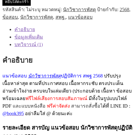
หยิบใส่ตะกร้า
แนว
รหัสสินค้า:
ไม่ระบุ
หมวดหมู่:
นักวิชาการพัสดุ
ป้ายกำกับ:
2568
,
ข้อสอบ
ข้อสอบ
,
นักวิชาการพัสดุ
,
สพฐ.
,
แนวข้อสอบ
นัก
วิชาการ
คำอธิบาย
พัสดุ
ข้อมูลเพิ่มเติม
ปฏิบัติ
บทวิจารณ์ (1)
การ
สพฐ
คำอธิบาย
2568
ฉบับ
ปรับปรุง
แนวข้อสอบ
นักวิชาการพัสดุ
ปฏิบัติการ สพฐ 2568
ปรับปรุง
ล่าสุด
เนื้อหาล่าสุด ตามที่ประกาศสอบ เนื้อหากระชับ ตรงประเด็น
พร้อม
อ่านเข้าใจง่าย ครบจบใน
เล่มเดียว (ประกอบด้วย เนื้อหา ข้อสอบ
เฉลย
พร้อมเฉลย
ฟรีไฟล์เสียงการสอบสัมภาษณ์
มีทั้งในรูปแบบไฟล์
ชิ้น
PDF
และแบบหนังสือ
ฟรีค่าจัดส่ง
สามารถสั่งซื้อไ
ด้ที่ LINE ID :
@book395
อย่าลืมใส่ @ ด้วยนะค่ะ
รายละเอียด สารบัญ แนวข้อสอบ นักวิชาการพัสดุปฏิบัติ