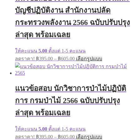
บัญชีปฏิบัติงาน สำนักงานปลัด
กระทรวงพลังงาน 2566 ฉบับปรับปรุง
ล่าสุด พร้อมเฉลย
ให้คะแนน
5.00
ตั้งแต่ 1-5 คะแนน
Price
This
ลดราคา!
฿
395.00
–
฿
605.00
เลือกรูปแบบ
range:
product
has
฿395.00
multiple
through
variants.
฿605.00
The
แนวข้อสอบ นักวิชาการป่าไม้ปฏิบัติ
options
may
การ กรมป่าไม้ 2566 ฉบับปรับปรุง
be
chosen
ล่าสุด พร้อมเฉลย
on
the
product
ให้คะแนน
5.00
ตั้งแต่ 1-5 คะแนน
page
Price
This
ลดราคา!
฿
395.00
–
฿
605.00
เลือกรูปแบบ