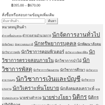
Price
฿
395.00
–
฿
670.00
range:
฿395.00
สั่งซื้อหรือสอบถามข้อมูลเพิ่มเติม
through
ค้นหา:
ค้นหา
฿670.00
หมวดหมู่สินค้า
นักจัดการงานทั่วไป
ตำรวจสายอำนวยการ
ตำรวจชั้นประทวน
นักทรัพยากรบุคคล
นักพัฒนาสังคม
นักจิตวิทยา
นักตรวจสอบภาษี
นัก
นักวิชาการคอมพิวเตอร์
นักวิชาการคลัง
นักวิชาการจัดหาที่ดิน
นัก
วิชาการตรวจสอบภายใน
นักวิชาการป่าไม้
วิชาการพัสดุ
นักวิชาการศึกษา
นักวิชาการวัฒนธรรม
นักวิชาการ
นักวิชาการเงินและบัญชี
นักวิชาการ
สาธารณสุข
นักวิเคราะห์นโยบาย
นักสังคมสงเคราะห์
แรงงาน
นาย
นิติกร
นายช่างโยธา
นิติกร
นายช่างสำรวจ
ช่างชลประทาน
ปฏิบัติการ