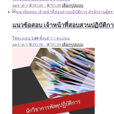
be
Price
This
ลดราคา!
฿
395.00
–
฿
705.00
เลือกรูปแบบ
chosen
range:
product
on
has
฿395.00
the
multiple
through
product
variants.
แนวข้อสอบ เจ้าหน้าที่สอบสวนปฏิบัติกา
page
฿705.00
The
options
may
ให้คะแนน
5.00
ตั้งแต่ 1-5 คะแนน
be
Price
This
ลดราคา!
฿
395.00
–
฿
705.00
เลือกรูปแบบ
chosen
range:
product
on
has
฿395.00
the
multiple
through
product
variants.
page
฿705.00
The
options
may
be
chosen
on
the
product
page