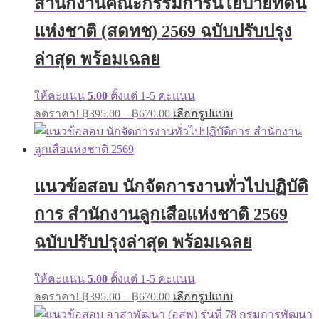
สำนักงานคณะกรรมการนโยบายที่ดิน
be
chosen
on
แห่งชาติ (สดทช) 2569 ฉบับปรับปรุง
the
product
ล่าสุด พร้อมเฉลย
page
ให้คะแนน
5.00
ตั้งแต่ 1-5 คะแนน
Price
This
ลดราคา!
฿
395.00
–
฿
670.00
เลือกรูปแบบ
range:
product
has
฿395.00
multiple
through
variants.
฿670.00
The
แนวข้อสอบ นักจัดการงานทั่วไปปฏิบัติ
options
may
การ สำนักงานลูกเสือแห่งชาติ 2569
be
chosen
on
ฉบับปรับปรุงล่าสุด พร้อมเฉลย
the
product
page
ให้คะแนน
5.00
ตั้งแต่ 1-5 คะแนน
Price
This
ลดราคา!
฿
395.00
–
฿
670.00
เลือกรูปแบบ
range:
product
has