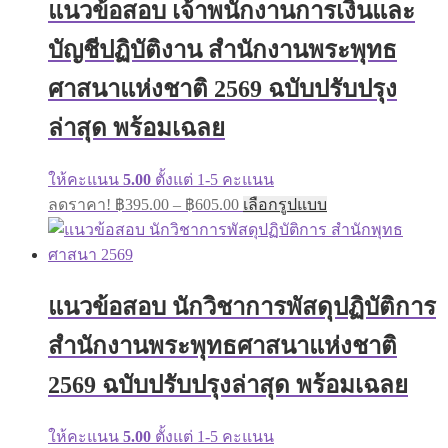
แนวข้อสอบ เจ้าพนักงานการเงินและ
options
may
บัญชีปฏิบัติงาน สำนักงานพระพุทธ
be
chosen
on
ศาสนาแห่งชาติ 2569 ฉบับปรับปรุง
the
product
ล่าสุด พร้อมเฉลย
page
ให้คะแนน
5.00
ตั้งแต่ 1-5 คะแนน
Price
This
ลดราคา!
฿
395.00
–
฿
605.00
เลือกรูปแบบ
range:
product
has
฿395.00
multiple
through
variants.
฿605.00
The
แนวข้อสอบ นักวิชาการพัสดุปฏิบัติการ
options
may
สำนักงานพระพุทธศาสนาแห่งชาติ
be
chosen
on
2569 ฉบับปรับปรุงล่าสุด พร้อมเฉลย
the
product
page
ให้คะแนน
5.00
ตั้งแต่ 1-5 คะแนน