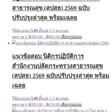
chosen
on
สาธารณสุข (สปสธ) 2569 ฉบับ
the
product
ปรับปรุงล่าสุด พร้อมเฉลย
page
ให้คะแนน
5.00
ตั้งแต่ 1-5 คะแนน
Price
This
ลดราคา!
฿
395.00
–
฿
605.00
เลือกรูปแบบ
range:
product
has
฿395.00
multiple
through
variants.
แนวข้อสอบ นิติกรปฏิบัติการ
฿605.00
The
options
สำนักงานปลัดกระทรวงสาธารณสุข
may
be
(สปสธ) 2569 ฉบับปรับปรุงล่าสุด พร้อม
chosen
on
เฉลย
the
product
page
ให้คะแนน
5.00
ตั้งแต่ 1-5 คะแนน
Price
This
ลดราคา!
฿
395.00
–
฿
670.00
เลือกรูปแบบ
range:
product