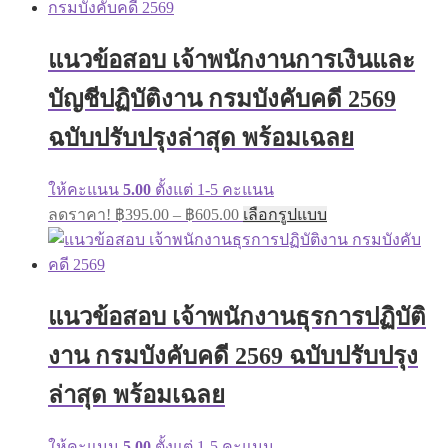
แนวข้อสอบ เจ้าพนักงานการเงินและ
บัญชีปฏิบัติงาน กรมบังคับคดี 2569
ฉบับปรับปรุงล่าสุด พร้อมเฉลย
ให้คะแนน
5.00
ตั้งแต่ 1-5 คะแนน
Price
This
ลดราคา!
฿
395.00
–
฿
605.00
เลือกรูปแบบ
range:
product
has
฿395.00
multiple
through
variants.
฿605.00
The
แนวข้อสอบ เจ้าพนักงานธุรการปฏิบัติ
options
may
งาน กรมบังคับคดี 2569 ฉบับปรับปรุง
be
chosen
on
ล่าสุด พร้อมเฉลย
the
product
page
ให้คะแนน
5.00
ตั้งแต่ 1-5 คะแนน