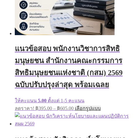
page
แนวข้อสอบ พนักงานวิชาการสิทธิ
มนุษยชน สำนักงานคณะกรรมการ
สิทธิมนุษยชนแห่งชาติ (กสม) 2569
ฉบับปรับปรุงล่าสุด พร้อมเฉลย
ให้คะแนน
5.00
ตั้งแต่ 1-5 คะแนน
Price
This
ลดราคา!
฿
395.00
–
฿
605.00
เลือกรูปแบบ
range:
product
has
฿395.00
multiple
through
variants.
฿605.00
The