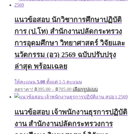
has
฿395.00
multiple
through
variants.
฿670.00
The
แนวข้อสอบ นักวิชาการศึกษาปฏิบัติ
options
may
การ (ป.โท) สำนักงานปลัดกระทรวง
be
chosen
การอุดมศึกษา วิทยาศาสตร์ วิจัยและ
on
the
นวัตกรรม (อว) 2569 ฉบับปรับปรุง
product
page
ล่าสุด พร้อมเฉลย
ให้คะแนน
5.00
ตั้งแต่ 1-5 คะแนน
Price
This
ลดราคา!
฿
395.00
–
฿
705.00
เลือกรูปแบบ
range:
product
has
฿395.00
multiple
through
variants.
แนวข้อสอบ เจ้าพนักงานธุรการปฏิบัติ
฿705.00
The
options
งาน สำนักงานปลัดกระทรวงการ
may
be