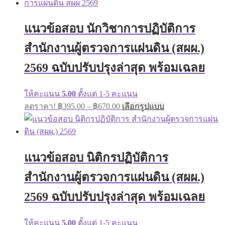
multiple
through
variants.
฿670.00
The
แนวข้อสอบ นักวิชาการปฏิบัติการ
options
may
สำนักงานผู้ตรวจการแผ่นดิน (สผผ.)
be
chosen
on
2569 ฉบับปรับปรุงล่าสุด พร้อมเฉลย
the
product
page
ให้คะแนน
5.00
ตั้งแต่ 1-5 คะแนน
Price
This
ลดราคา!
฿
395.00
–
฿
670.00
เลือกรูปแบบ
range:
product
has
฿395.00
multiple
through
variants.
฿670.00
The
แนวข้อสอบ นิติกรปฏิบัติการ
options
may
สำนักงานผู้ตรวจการแผ่นดิน (สผผ.)
be
chosen
on
2569 ฉบับปรับปรุงล่าสุด พร้อมเฉลย
the
product
page
ให้คะแนน
5.00
ตั้งแต่ 1-5 คะแนน