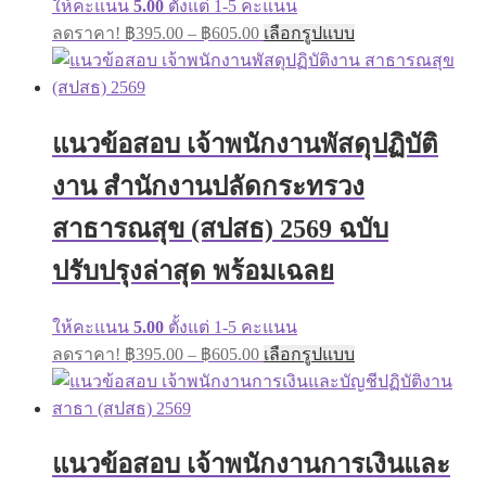
ให้คะแนน
5.00
ตั้งแต่ 1-5 คะแนน
Price
This
ลดราคา!
฿
395.00
–
฿
605.00
เลือกรูปแบบ
range:
product
has
฿395.00
multiple
through
variants.
฿605.00
The
แนวข้อสอบ เจ้าพนักงานพัสดุปฏิบัติ
options
may
งาน สำนักงานปลัดกระทรวง
be
chosen
on
สาธารณสุข (สปสธ) 2569 ฉบับ
the
product
ปรับปรุงล่าสุด พร้อมเฉลย
page
ให้คะแนน
5.00
ตั้งแต่ 1-5 คะแนน
Price
This
ลดราคา!
฿
395.00
–
฿
605.00
เลือกรูปแบบ
range:
product
has
฿395.00
multiple
through
variants.
฿605.00
The
แนวข้อสอบ เจ้าพนักงานการเงินและ
options
may