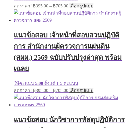
Price
This
ลดราคา!
฿
395.00
–
฿
705.00
เลือกรูปแบบ
range:
product
has
฿395.00
multiple
through
variants.
฿705.00
The
แนวข้อสอบ เจ้าหน้าที่สอบสวนปฏิบัติ
options
may
การ สำนักงานผู้ตรวจการแผ่นดิน
be
chosen
on
(สผผ.) 2569 ฉบับปรับปรุงล่าสุด พร้อม
the
product
เฉลย
page
ให้คะแนน
5.00
ตั้งแต่ 1-5 คะแนน
Price
This
ลดราคา!
฿
395.00
–
฿
705.00
เลือกรูปแบบ
range:
product
has
฿395.00
multiple
through
variants.
฿705.00
The
แนวข้อสอบ นักวิชาการพัสดุปฏิบัติการ
options
may