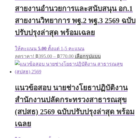
may
สายงานอำนวยการและสนับสนุน อก.1
be
chosen
on
สายงานวิทยาการ พฐ.2 พฐ.3 2569 ฉบับ
the
product
ปรับปรุงล่าสุด พร้อมเฉลย
page
ให้คะแนน
5.00
ตั้งแต่ 1-5 คะแนน
Price
This
ลดราคา!
฿
395.00
–
฿
770.00
เลือกรูปแบบ
range:
product
has
฿395.00
multiple
through
variants.
฿770.00
The
แนวข้อสอบ นายช่างโยธาปฏิบัติงาน
options
may
สำนักงานปลัดกระทรวงสาธารณสุข
be
chosen
on
(สปสธ) 2569 ฉบับปรับปรุงล่าสุด พร้อม
the
product
เฉลย
page