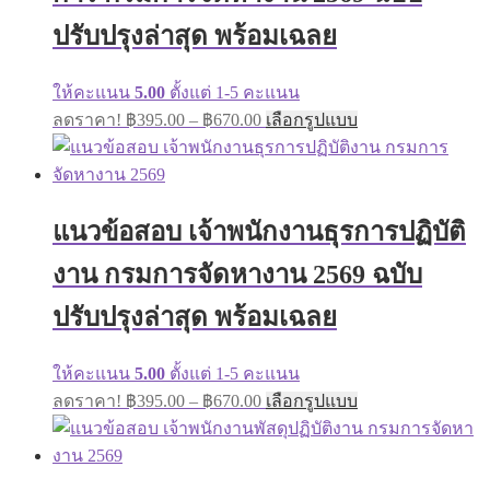
chosen
on
ปรับปรุงล่าสุด พร้อมเฉลย
the
product
page
ให้คะแนน
5.00
ตั้งแต่ 1-5 คะแนน
Price
This
ลดราคา!
฿
395.00
–
฿
670.00
เลือกรูปแบบ
range:
product
has
฿395.00
multiple
through
variants.
฿670.00
The
แนวข้อสอบ เจ้าพนักงานธุรการปฏิบัติ
options
may
งาน กรมการจัดหางาน 2569 ฉบับ
be
chosen
on
ปรับปรุงล่าสุด พร้อมเฉลย
the
product
page
ให้คะแนน
5.00
ตั้งแต่ 1-5 คะแนน
Price
This
ลดราคา!
฿
395.00
–
฿
670.00
เลือกรูปแบบ
range:
product
has
฿395.00
multiple
through
variants.
฿670.00