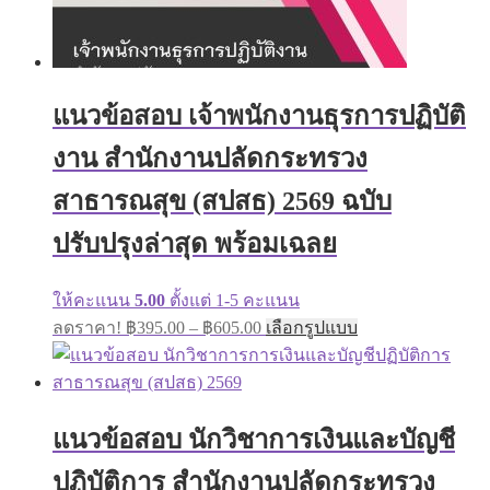
แนวข้อสอบ เจ้าพนักงานธุรการปฏิบัติ
งาน สำนักงานปลัดกระทรวง
สาธารณสุข (สปสธ) 2569 ฉบับ
ปรับปรุงล่าสุด พร้อมเฉลย
ให้คะแนน
5.00
ตั้งแต่ 1-5 คะแนน
Price
This
ลดราคา!
฿
395.00
–
฿
605.00
เลือกรูปแบบ
range:
product
has
฿395.00
multiple
through
variants.
฿605.00
The
แนวข้อสอบ นักวิชาการเงินและบัญชี
options
may
ปฏิบัติการ สำนักงานปลัดกระทรวง
be