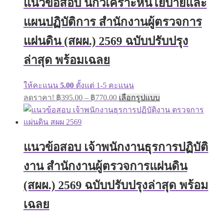
แนวข้อสอบ นักวิเคราะห์นโยบายและ
options
may
แผนปฏิบัติการ สำนักงานผู้ตรวจการ
be
chosen
on
แผ่นดิน (สผผ.) 2569 ฉบับปรับปรุง
the
product
ล่าสุด พร้อมเฉลย
page
ให้คะแนน
5.00
ตั้งแต่ 1-5 คะแนน
Price
This
ลดราคา!
฿
395.00
–
฿
770.00
เลือกรูปแบบ
range:
product
has
฿395.00
multiple
through
variants.
฿770.00
The
แนวข้อสอบ เจ้าพนักงานธุรการปฏิบัติ
options
may
งาน สำนักงานผู้ตรวจการแผ่นดิน
be
chosen
on
(สผผ.) 2569 ฉบับปรับปรุงล่าสุด พร้อม
the
product
เฉลย
page