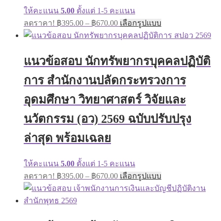
ให้คะแนน
5.00
ตั้งแต่ 1-5 คะแนน
Price
This
ลดราคา!
฿
395.00
–
฿
670.00
เลือกรูปแบบ
range:
product
has
฿395.00
multiple
through
variants.
แนวข้อสอบ นักทรัพยากรบุคคลปฏิบัติ
฿670.00
The
options
การ สำนักงานปลัดกระทรวงการ
may
be
อุดมศึกษา วิทยาศาสตร์ วิจัยและ
chosen
on
นวัตกรรม (อว) 2569 ฉบับปรับปรุง
the
product
ล่าสุด พร้อมเฉลย
page
ให้คะแนน
5.00
ตั้งแต่ 1-5 คะแนน
Price
This
ลดราคา!
฿
395.00
–
฿
670.00
เลือกรูปแบบ
range:
product
has
฿395.00
multiple
through
variants.
฿670.00
The