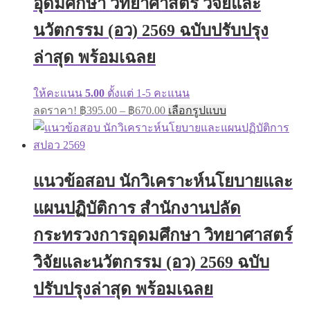
อุดมศึกษา วิทยาศาสตร์ วิจัยและ
chosen
on
นวัตกรรม (อว) 2569 ฉบับปรับปรุง
the
product
ล่าสุด พร้อมเฉลย
page
ให้คะแนน
5.00
ตั้งแต่ 1-5 คะแนน
Price
This
ลดราคา!
฿
395.00
–
฿
670.00
เลือกรูปแบบ
range:
product
has
฿395.00
multiple
through
variants.
฿670.00
The
แนวข้อสอบ นักวิเคราะห์นโยบายและ
options
may
แผนปฏิบัติการ สำนักงานปลัด
be
chosen
on
กระทรวงการอุดมศึกษา วิทยาศาสตร์
the
product
วิจัยและนวัตกรรม (อว) 2569 ฉบับ
page
ปรับปรุงล่าสุด พร้อมเฉลย