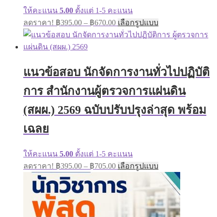
ให้คะแนน
5.00
ตั้งแต่ 1-5 คะแนน
Price
This
ลดราคา!
฿
395.00
–
฿
670.00
เลือกรูปแบบ
range:
product
has
฿395.00
multiple
through
variants.
฿670.00
The
แนวข้อสอบ นักจัดการงานทั่วไปปฏิบัติ
options
may
การ สำนักงานผู้ตรวจการแผ่นดิน
be
chosen
on
(สผผ.) 2569 ฉบับปรับปรุงล่าสุด พร้อม
the
product
เฉลย
page
ให้คะแนน
5.00
ตั้งแต่ 1-5 คะแนน
Price
This
ลดราคา!
฿
395.00
–
฿
705.00
เลือกรูปแบบ
range:
product
has
฿395.00
multiple
through
variants.
฿705.00
The
options