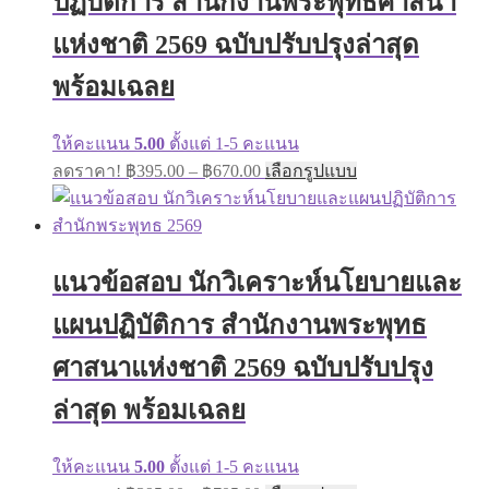
ปฏิบัติการ สำนักงานพระพุทธศาสนา
chosen
on
แห่งชาติ 2569 ฉบับปรับปรุงล่าสุด
the
product
พร้อมเฉลย
page
ให้คะแนน
5.00
ตั้งแต่ 1-5 คะแนน
Price
This
ลดราคา!
฿
395.00
–
฿
670.00
เลือกรูปแบบ
range:
product
has
฿395.00
multiple
through
variants.
฿670.00
The
แนวข้อสอบ นักวิเคราะห์นโยบายและ
options
may
แผนปฏิบัติการ สำนักงานพระพุทธ
be
chosen
on
ศาสนาแห่งชาติ 2569 ฉบับปรับปรุง
the
product
ล่าสุด พร้อมเฉลย
page
ให้คะแนน
5.00
ตั้งแต่ 1-5 คะแนน
Price
This