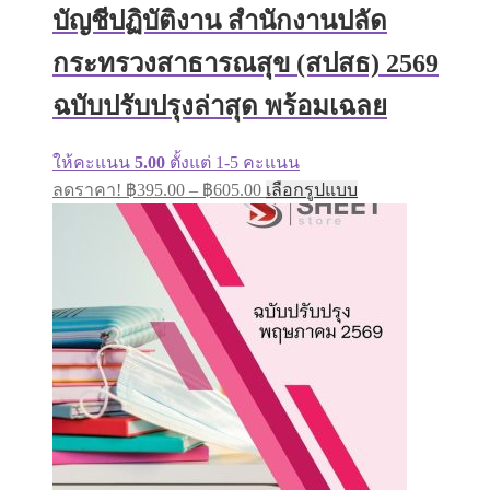
บัญชีปฏิบัติงาน สำนักงานปลัด
be
chosen
on
กระทรวงสาธารณสุข (สปสธ) 2569
the
product
ฉบับปรับปรุงล่าสุด พร้อมเฉลย
page
ให้คะแนน
5.00
ตั้งแต่ 1-5 คะแนน
Price
This
ลดราคา!
฿
395.00
–
฿
605.00
เลือกรูปแบบ
range:
product
has
฿395.00
multiple
through
variants.
฿605.00
The
options
may
be
chosen
on
the
product
page