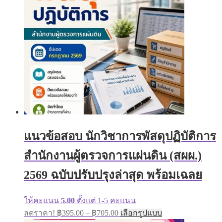
may
be
chosen
on
the
product
page
แนวข้อสอบ นักวิชาการพัสดุปฏิบัติการ
สำนักงานผู้ตรวจการแผ่นดิน (สผผ.)
2569 ฉบับปรับปรุงล่าสุด พร้อมเฉลย
ให้คะแนน
5.00
ตั้งแต่ 1-5 คะแนน
Price
This
ลดราคา!
฿
395.00
–
฿
705.00
เลือกรูปแบบ
range:
product