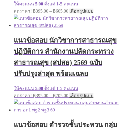
page
ให้คะแนน
5.00
ตั้งแต่ 1-5 คะแนน
Price
This
ลดราคา!
฿
395.00
–
฿
605.00
เลือกรูปแบบ
range:
product
has
฿395.00
multiple
through
variants.
฿605.00
The
แนวข้อสอบ นักวิชาการสาธารณสุข
options
may
ปฏิบัติการ สำนักงานปลัดกระทรวง
be
chosen
on
สาธารณสุข (สปสธ) 2569 ฉบับ
the
product
ปรับปรุงล่าสุด พร้อมเฉลย
page
ให้คะแนน
5.00
ตั้งแต่ 1-5 คะแนน
Price
This
ลดราคา!
฿
395.00
–
฿
705.00
เลือกรูปแบบ
range:
product
has
฿395.00
multiple
through
variants.
฿705.00
The
แนวข้อสอบ ตำรวจชั้นประทวน กลุ่ม
options