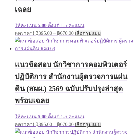
เฉลย
ให้คะแนน
5.00
ตั้งแต่ 1-5 คะแนน
Price
This
ลดราคา!
฿
395.00
–
฿
670.00
เลือกรูปแบบ
range:
product
has
฿395.00
multiple
through
variants.
฿670.00
The
แนวข้อสอบ นักวิชาการคอมพิวเตอร์
options
may
ปฏิบัติการ สำนักงานผู้ตรวจการแผ่น
be
chosen
on
ดิน (สผผ.) 2569 ฉบับปรับปรุงล่าสุด
the
product
พร้อมเฉลย
page
ให้คะแนน
5.00
ตั้งแต่ 1-5 คะแนน
Price
This
ลดราคา!
฿
395.00
–
฿
670.00
เลือกรูปแบบ
range:
product
has
฿395.00