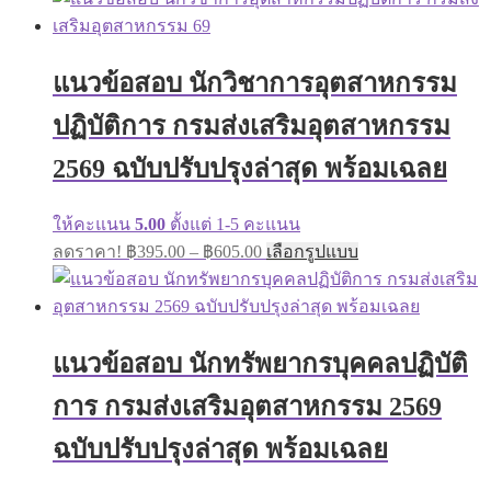
has
฿395.00
multiple
through
variants.
฿705.00
The
แนวข้อสอบ นักวิชาการอุตสาหกรรม
options
may
ปฏิบัติการ กรมส่งเสริมอุตสาหกรรม
be
chosen
on
2569 ฉบับปรับปรุงล่าสุด พร้อมเฉลย
the
product
page
ให้คะแนน
5.00
ตั้งแต่ 1-5 คะแนน
Price
This
ลดราคา!
฿
395.00
–
฿
605.00
เลือกรูปแบบ
range:
product
has
฿395.00
multiple
through
variants.
฿605.00
The
แนวข้อสอบ นักทรัพยากรบุคคลปฏิบัติ
options
may
การ กรมส่งเสริมอุตสาหกรรม 2569
be
chosen
on
ฉบับปรับปรุงล่าสุด พร้อมเฉลย
the
product