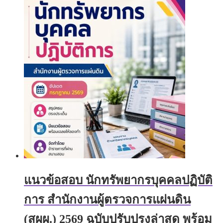
has
฿395.00
multiple
through
variants.
฿705.00
The
options
may
be
chosen
on
the
product
page
แนวข้อสอบ นักทรัพยากรบุคคลปฏิบัติ
การ สำนักงานผู้ตรวจการแผ่นดิน
(สผผ.) 2569 ฉบับปรับปรุงล่าสุด พร้อม