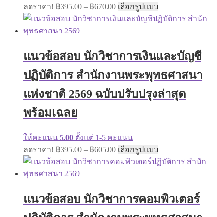
Price
This
ลดราคา!
฿
395.00
–
฿
670.00
เลือกรูปแบบ
range:
product
has
฿395.00
multiple
through
variants.
฿670.00
The
แนวข้อสอบ นักวิชาการเงินและบัญชี
options
may
ปฏิบัติการ สำนักงานพระพุทธศาสนา
be
chosen
on
แห่งชาติ 2569 ฉบับปรับปรุงล่าสุด
the
product
พร้อมเฉลย
page
ให้คะแนน
5.00
ตั้งแต่ 1-5 คะแนน
Price
This
ลดราคา!
฿
395.00
–
฿
605.00
เลือกรูปแบบ
range:
product
has
฿395.00
multiple
through
variants.
฿605.00
The
แนวข้อสอบ นักวิชาการคอมพิวเตอร์
options
may
be