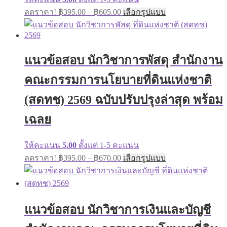
Price
This
ลดราคา!
฿
395.00
–
฿
605.00
เลือกรูปแบบ
range:
product
has
฿395.00
multiple
through
variants.
฿605.00
The
แนวข้อสอบ นักวิชาการพัสดุ สำนักงาน
options
may
คณะกรรมการนโยบายที่ดินแห่งชาติ
be
chosen
(สดทช) 2569 ฉบับปรับปรุงล่าสุด พร้อม
on
the
เฉลย
product
page
ให้คะแนน
5.00
ตั้งแต่ 1-5 คะแนน
Price
This
ลดราคา!
฿
395.00
–
฿
670.00
เลือกรูปแบบ
range:
product
has
฿395.00
multiple
through
variants.
฿670.00
The
แนวข้อสอบ นักวิชาการเงินและบัญชี
options
may