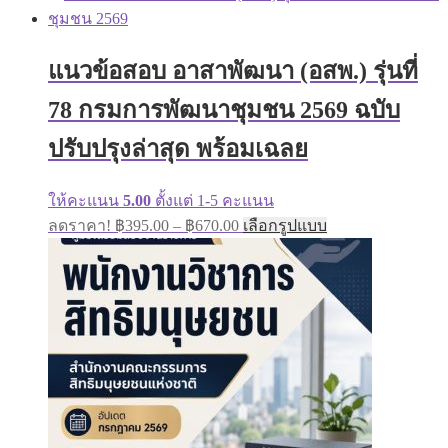
฿395.00
multiple
through
variants.
฿670.00
The
แนวข้อสอบ อาสาพัฒนา (อสพ.) รุ่นที่
options
may
78 กรมการพัฒนาชุมชน 2569 ฉบับ
be
chosen
on
ปรับปรุงล่าสุด พร้อมเฉลย
the
product
page
ให้คะแนน
5.00
ตั้งแต่ 1-5 คะแนน
Price
This
ลดราคา!
฿
395.00
–
฿
670.00
เลือกรูปแบบ
range:
product
has
฿395.00
multiple
through
variants.
฿670.00
The
options
may
be
chosen
on
the
product