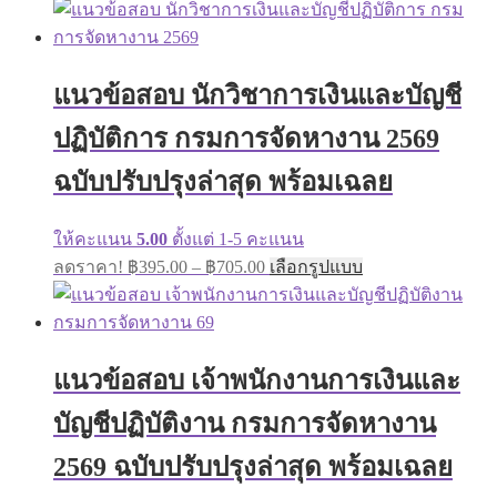
has
฿395.00
multiple
through
variants.
฿670.00
The
แนวข้อสอบ นักวิชาการเงินและบัญชี
options
may
ปฏิบัติการ กรมการจัดหางาน 2569
be
chosen
on
ฉบับปรับปรุงล่าสุด พร้อมเฉลย
the
product
page
ให้คะแนน
5.00
ตั้งแต่ 1-5 คะแนน
Price
This
ลดราคา!
฿
395.00
–
฿
705.00
เลือกรูปแบบ
range:
product
has
฿395.00
multiple
through
variants.
฿705.00
The
แนวข้อสอบ เจ้าพนักงานการเงินและ
options
may
บัญชีปฏิบัติงาน กรมการจัดหางาน
be
chosen
on
2569 ฉบับปรับปรุงล่าสุด พร้อมเฉลย
the