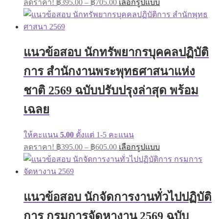
ลดราคา!
฿
395.00
–
฿
705.00
เลือกรูปแบบ
range:
product
has
฿395.00
multiple
through
variants.
฿705.00
The
แนวข้อสอบ นักทรัพยากรบุคคลปฏิบัติ
options
may
การ สำนักงานพระพุทธศาสนาแห่ง
be
chosen
on
ชาติ 2569 ฉบับปรับปรุงล่าสุด พร้อม
the
product
เฉลย
page
ให้คะแนน
5.00
ตั้งแต่ 1-5 คะแนน
Price
This
ลดราคา!
฿
395.00
–
฿
605.00
เลือกรูปแบบ
range:
product
has
฿395.00
multiple
through
variants.
฿605.00
The
แนวข้อสอบ นักจัดการงานทั่วไปปฏิบัติ
options
may
การ กรมการจัดหางาน 2569 ฉบับ
be