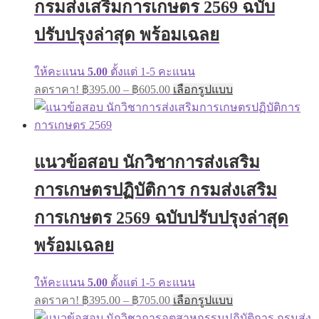
กรมส่งเสริมการเกษตร 2569 ฉบับ
be
chosen
on
ปรับปรุงล่าสุด พร้อมเฉลย
the
product
page
ให้คะแนน
5.00
ตั้งแต่ 1-5 คะแนน
Price
This
ลดราคา!
฿
395.00
–
฿
605.00
เลือกรูปแบบ
range:
product
has
฿395.00
multiple
through
variants.
฿605.00
The
แนวข้อสอบ นักวิชาการส่งเสริม
options
may
การเกษตรปฏิบัติการ กรมส่งเสริม
be
chosen
on
การเกษตร 2569 ฉบับปรับปรุงล่าสุด
the
product
พร้อมเฉลย
page
ให้คะแนน
5.00
ตั้งแต่ 1-5 คะแนน
Price
This
ลดราคา!
฿
395.00
–
฿
705.00
เลือกรูปแบบ
range:
product