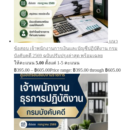
แนว
ข้อสอบ เจ้าพนักงานการเงินและบัญชีปฏิบัติงาน กรม
บังคับคดี 2569 ฉบับปรับปรุงล่าสุด พร้อมเฉลย
ให้คะแนน
5.00
ตั้งแต่ 1-5 คะแนน
฿
395.00
–
฿
605.00
Price range: ฿395.00 through ฿605.00