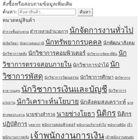
สั่งซื้อหรือสอบถามข้อมูลเพิ่มเติม
ค้นหา:
ค้นหา
หมวดหมู่สินค้า
นักจัดการงานทั่วไป
ตำรวจสายอำนวยการ
ตำรวจชั้นประทวน
นักทรัพยากรบุคคล
นักพัฒนาสังคม
นักจิตวิทยา
นักตรวจสอบภาษี
นัก
นักวิชาการคอมพิวเตอร์
นักวิชาการคลัง
นักวิชาการจัดหาที่ดิน
นัก
วิชาการตรวจสอบภายใน
นักวิชาการป่าไม้
วิชาการพัสดุ
นักวิชาการศึกษา
นักวิชาการวัฒนธรรม
นักวิชาการ
นักวิชาการเงินและบัญชี
นักวิชาการ
สาธารณสุข
นักวิเคราะห์นโยบาย
นักสังคมสงเคราะห์
แรงงาน
นาย
นิติกร
นายช่างโยธา
นิติกร
นายช่างสำรวจ
ช่างชลประทาน
ปฏิบัติการ
พนักงานคอมพิวเตอร์
เจ้า
บุคลากร
พนักงานบริหารทั่วไป
พนักงานพินิจ
เจ้าพนักงานการเงิน
พนักงานการคลัง
เจ้าพนักงานขนส่ง