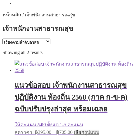
หน้าหลัก
/
เจ้าพนักงานสาธารณสุข
เจ้าพนักงานสาธารณสุข
Sorted
Showing all 2 results
by
latest
แนวข้อสอบ เจ้าพนักงานสาธารณสุข
ปฏิบัติงาน ท้องถิ่น 2568 (ภาค ก-ข-ค)
ฉบับปรับปรุงล่าสุด พร้อมเฉลย
ให้คะแนน
5.00
ตั้งแต่ 1-5 คะแนน
Price
This
ลดราคา!
฿
395.00
–
฿
705.00
เลือกรูปแบบ