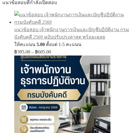
แนวข้อสอบที่กำลังเปิดสอบ
แนวข้อสอบ เจ้าพนักงานการเงินและบัญชีปฏิบัติงาน กรม
บังคับคดี 2569 ฉบับปรับปรุงล่าสุด พร้อมเฉลย
ให้คะแนน
5.00
ตั้งแต่ 1-5 คะแนน
Price
฿
395.00
–
฿
605.00
range:
฿395.00
through
฿605.00