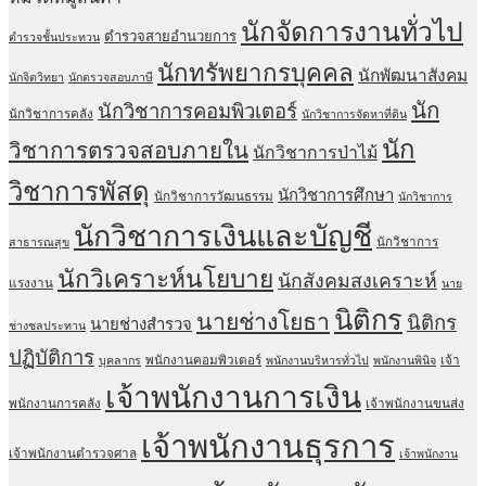
นักจัดการงานทั่วไป
ตำรวจสายอำนวยการ
ตำรวจชั้นประทวน
นักทรัพยากรบุคคล
นักพัฒนาสังคม
นักจิตวิทยา
นักตรวจสอบภาษี
นัก
นักวิชาการคอมพิวเตอร์
นักวิชาการคลัง
นักวิชาการจัดหาที่ดิน
นัก
วิชาการตรวจสอบภายใน
นักวิชาการป่าไม้
วิชาการพัสดุ
นักวิชาการศึกษา
นักวิชาการวัฒนธรรม
นักวิชาการ
นักวิชาการเงินและบัญชี
นักวิชาการ
สาธารณสุข
นักวิเคราะห์นโยบาย
นักสังคมสงเคราะห์
แรงงาน
นาย
นิติกร
นายช่างโยธา
นิติกร
นายช่างสำรวจ
ช่างชลประทาน
ปฏิบัติการ
พนักงานคอมพิวเตอร์
เจ้า
บุคลากร
พนักงานบริหารทั่วไป
พนักงานพินิจ
เจ้าพนักงานการเงิน
พนักงานการคลัง
เจ้าพนักงานขนส่ง
เจ้าพนักงานธุรการ
เจ้าพนักงานตำรวจศาล
เจ้าพนักงาน