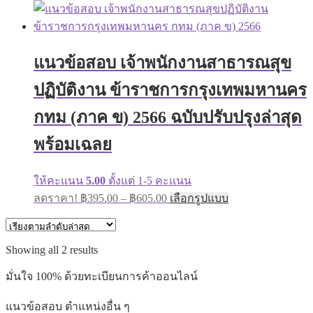
range:
product
has
฿395.00
multiple
through
variants.
฿705.00
The
แนวข้อสอบ เจ้าพนักงานสาธารณสุข
options
may
ปฏิบัติงาน ข้าราชการกรุงเทพมหานคร
be
chosen
on
กทม (ภาค ข) 2566 ฉบับปรับปรุงล่าสุด
the
product
พร้อมเฉลย
page
ให้คะแนน
5.00
ตั้งแต่ 1-5 คะแนน
Price
This
ลดราคา!
฿
395.00
–
฿
605.00
เลือกรูปแบบ
range:
product
has
฿395.00
multiple
through
variants.
Sorted
Showing all 2 results
฿605.00
The
by
options
latest
มั่นใจ 100% ด้วยทะเบียนการค้าออนไลน์
may
be
แนวข้อสอบ ตำแหน่งอื่น ๆ
chosen