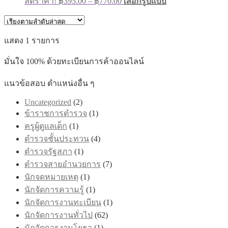
ลดราคา!
฿
395.00
–
฿
770.00
เลือกรูปแบบ
range:
product
has
฿395.00
multiple
through
variants.
แสดง 1 รายการ
฿770.00
The
options
มั่นใจ 100% ด้วยทะเบียนการค้าออนไลน์
may
be
chosen
แนวข้อสอบ ตำแหน่งอื่น ๆ
on
the
Uncategorized
(2)
product
ข้าราชการตำรวจ
(1)
page
ครูผู้ดูแลเด็ก
(1)
ตำรวจชั้นประทวน
(4)
ตำรวจรัฐสภา
(1)
ตำรวจสายอำนวยการ
(7)
นักจดหมายเหตุ
(1)
นักจัดการความรู้
(1)
นักจัดการงานทะเบียน
(1)
นักจัดการงานทั่วไป
(62)
นักจัดการงานโยธา
(1)