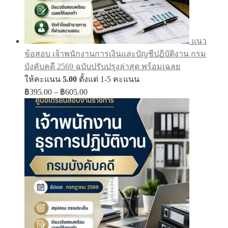
แนว
ข้อสอบ เจ้าพนักงานการเงินและบัญชีปฏิบัติงาน กรม
บังคับคดี 2569 ฉบับปรับปรุงล่าสุด พร้อมเฉลย
ให้คะแนน
5.00
ตั้งแต่ 1-5 คะแนน
Price
฿
395.00
–
฿
605.00
range:
฿395.00
through
฿605.00