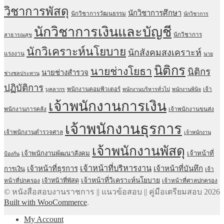
วิชาการพัสดุ
นักวิชาการศึกษา
นักวิชาการวัฒนธรรม
นักวิชาการ
นักวิชาการเงินและบัญชี
นักวิชาการ
สาธารณสุข
นักวิเคราะห์นโยบาย
นักสังคมสงเคราะห์
แรงงาน
นาย
นิติกร
นายช่างโยธา
นิติกร
นายช่างสำรวจ
ช่างชลประทาน
ปฏิบัติการ
พนักงานคอมพิวเตอร์
เจ้า
บุคลากร
พนักงานบริหารทั่วไป
พนักงานพินิจ
เจ้าพนักงานการเงิน
พนักงานการคลัง
เจ้าพนักงานขนส่ง
เจ้าพนักงานธุรการ
เจ้าพนักงานตำรวจศาล
เจ้าพนักงาน
เจ้าพนักงานพัสดุ
เจ้าพนักงานพัฒนาสังคม
เจ้าหน้าที่
ป้องกัน
เจ้าหน้าที่บริหารงาน
เจ้าหน้าที่ธุรการ
เจ้าหน้าที่บันทึก
การเงิน
เจ้า
เจ้าหน้าที่วิเคราะห์นโยบาย
เจ้าหน้าที่พัสดุ
หน้าที่ปกครอง
เจ้าหน้าที่ศาลปกครอง
© หนังสือสอบงานราชการ || แนวข้อสอบ || คู่มือเตรียมสอบ 2026
Built with WooCommerce
.
My Account