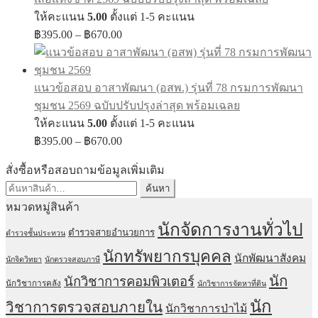
ให้คะแนน
5.00
ตั้งแต่ 1-5 คะแนน
Price
฿
395.00
–
฿
670.00
range:
฿395.00
through
แนวข้อสอบ อาสาพัฒนา (อสพ.) รุ่นที่ 78 กรมการพัฒนา
฿670.00
ชุมชน 2569 ฉบับปรับปรุงล่าสุด พร้อมเฉลย
ให้คะแนน
5.00
ตั้งแต่ 1-5 คะแนน
Price
฿
395.00
–
฿
670.00
range:
฿395.00
สั่งซื้อหรือสอบถามข้อมูลเพิ่มเติม
through
ค้นหา:
ค้นหา
฿670.00
หมวดหมู่สินค้า
นักจัดการงานทั่วไป
ตำรวจสายอำนวยการ
ตำรวจชั้นประทวน
นักทรัพยากรบุคคล
นักพัฒนาสังคม
นักจิตวิทยา
นักตรวจสอบภาษี
นัก
นักวิชาการคอมพิวเตอร์
นักวิชาการคลัง
นักวิชาการจัดหาที่ดิน
นัก
วิชาการตรวจสอบภายใน
นักวิชาการป่าไม้