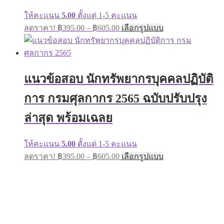
product
page
ให้คะแนน
5.00
ตั้งแต่ 1-5 คะแนน
Price
This
ลดราคา!
฿
395.00
–
฿
605.00
เลือกรูปแบบ
range:
product
has
฿395.00
multiple
through
variants.
฿605.00
The
แนวข้อสอบ นักทรัพยากรบุคคลปฏิบัติ
options
may
การ กรมศุลกากร 2565 ฉบับปรับปรุง
be
chosen
on
ล่าสุด พร้อมเฉลย
the
product
page
ให้คะแนน
5.00
ตั้งแต่ 1-5 คะแนน
Price
This
ลดราคา!
฿
395.00
–
฿
605.00
เลือกรูปแบบ
range:
product
has
฿395.00
multiple
through
variants.
฿605.00
The
options
may