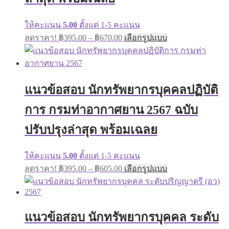
page
ให้คะแนน
5.00
ตั้งแต่ 1-5 คะแนน
Price
This
ลดราคา!
฿
395.00
–
฿
670.00
เลือกรูปแบบ
range:
product
has
฿395.00
multiple
through
variants.
฿670.00
The
แนวข้อสอบ นักทรัพยากรบุคคลปฏิบัติ
options
may
การ กรมท่าอากาศยาน 2567 ฉบับ
be
chosen
on
ปรับปรุงล่าสุด พร้อมเฉลย
the
product
page
ให้คะแนน
5.00
ตั้งแต่ 1-5 คะแนน
Price
This
ลดราคา!
฿
395.00
–
฿
605.00
เลือกรูปแบบ
range:
product
has
฿395.00
multiple
through
variants.
฿605.00
The
แนวข้อสอบ นักทรัพยากรบุคคล ระดับ
options