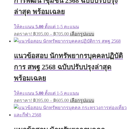
การพัฒนาชุมชน 2568 ฉบับปรับปรุง
be
chosen
ล่าสุด พร้อมเฉลย
on
the
product
ให้คะแนน
5.00
ตั้งแต่ 1-5 คะแนน
page
Price
This
ลดราคา!
฿
395.00
–
฿
705.00
เลือกรูปแบบ
range:
product
has
฿395.00
multiple
through
variants.
แนวข้อสอบ นักทรัพยากรบุคคลปฏิบัติ
฿705.00
The
options
การ สพฐ 2568 ฉบับปรับปรุงล่าสุด
may
be
พร้อมเฉลย
chosen
on
the
ให้คะแนน
5.00
ตั้งแต่ 1-5 คะแนน
product
Price
This
page
ลดราคา!
฿
395.00
–
฿
605.00
เลือกรูปแบบ
range:
product
has
฿395.00
multiple
through
variants.
฿605.00
The