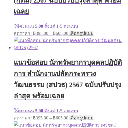
(กทม) 2567 ฉบับปรับปรุงล่าสุด พร้อม
the
product
เฉลย
page
ให้คะแนน
5.00
ตั้งแต่ 1-5 คะแนน
Price
This
ลดราคา!
฿
395.00
–
฿
605.00
เลือกรูปแบบ
range:
product
has
฿395.00
multiple
through
variants.
฿605.00
The
แนวข้อสอบ นักทรัพยากรบุคคลปฏิบัติ
options
may
การ สำนักงานปลัดกระทรวง
be
chosen
on
วัฒนธรรม (สปวธ) 2567 ฉบับปรับปรุง
the
product
ล่าสุด พร้อมเฉลย
page
ให้คะแนน
5.00
ตั้งแต่ 1-5 คะแนน
Price
This
ลดราคา!
฿
395.00
–
฿
605.00
เลือกรูปแบบ
range:
product
has
฿395.00