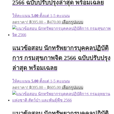
on
2566 ฉบับปรับปรุงล่าสุด พร้อมเฉลย
the
product
page
ให้คะแนน
5.00
ตั้งแต่ 1-5 คะแนน
Price
This
ลดราคา!
฿
395.00
–
฿
470.00
เลือกรูปแบบ
range:
product
has
฿395.00
multiple
through
variants.
฿470.00
The
แนวข้อสอบ นักทรัพยากรบุคคลปฏิบัติ
options
may
การ กรมสุขภาพจิต 2566 ฉบับปรับปรุง
be
chosen
on
ล่าสุด พร้อมเฉลย
the
product
page
ให้คะแนน
5.00
ตั้งแต่ 1-5 คะแนน
Price
This
ลดราคา!
฿
395.00
–
฿
605.00
เลือกรูปแบบ
range:
product
has
฿395.00
multiple
through
variants.
฿605.00
The
แนวข้อสอบ นักทรัพยากรบุคคลปฏิบัติ
options