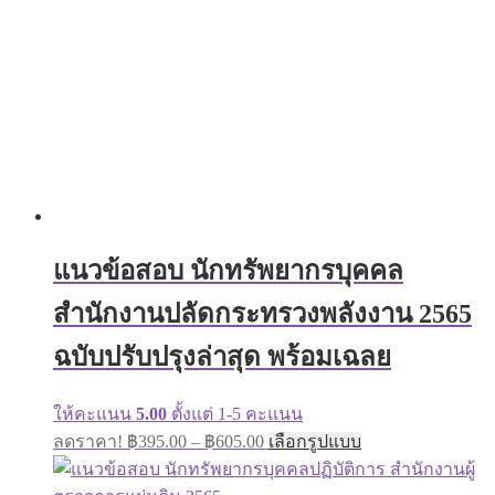
be
chosen
on
the
product
page
แนวข้อสอบ นักทรัพยากรบุคคล
สำนักงานปลัดกระทรวงพลังงาน 2565
ฉบับปรับปรุงล่าสุด พร้อมเฉลย
ให้คะแนน
5.00
ตั้งแต่ 1-5 คะแนน
Price
This
ลดราคา!
฿
395.00
–
฿
605.00
เลือกรูปแบบ
range:
product
has
฿395.00