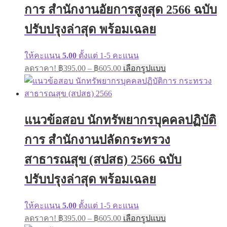
การ สำนักงานอัยการสูงสุด 2566 ฉบับ
be
chosen
on
ปรับปรุงล่าสุด พร้อมเฉลย
the
product
page
ให้คะแนน
5.00
ตั้งแต่ 1-5 คะแนน
Price
This
ลดราคา!
฿
395.00
–
฿
605.00
เลือกรูปแบบ
range:
product
has
฿395.00
multiple
through
variants.
฿605.00
The
แนวข้อสอบ นักทรัพยากรบุคคลปฏิบัติ
options
may
การ สำนักงานปลัดกระทรวง
be
chosen
on
สาธารณสุข (สปสธ) 2566 ฉบับ
the
product
ปรับปรุงล่าสุด พร้อมเฉลย
page
ให้คะแนน
5.00
ตั้งแต่ 1-5 คะแนน
Price
This
ลดราคา!
฿
395.00
–
฿
605.00
เลือกรูปแบบ
range:
product