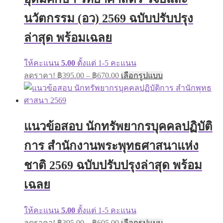
on
นวัตกรรม (อว) 2569 ฉบับปรับปรุง
the
product
ล่าสุด พร้อมเฉลย
page
ให้คะแนน
5.00
ตั้งแต่ 1-5 คะแนน
Price
This
ลดราคา!
฿
395.00
–
฿
670.00
เลือกรูปแบบ
range:
product
has
฿395.00
multiple
through
variants.
฿670.00
The
แนวข้อสอบ นักทรัพยากรบุคคลปฏิบัติ
options
may
การ สำนักงานพระพุทธศาสนาแห่ง
be
chosen
on
ชาติ 2569 ฉบับปรับปรุงล่าสุด พร้อม
the
product
เฉลย
page
ให้คะแนน
5.00
ตั้งแต่ 1-5 คะแนน
Price
This
ลดราคา!
฿
395.00
–
฿
605.00
เลือกรูปแบบ