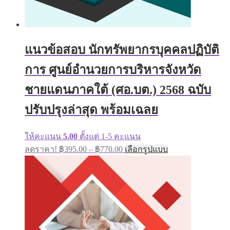
แนวข้อสอบ นักทรัพยากรบุคคลปฏิบัติ
การ ศูนย์อำนวยการบริหารจังหวัด
ชายแดนภาคใต้ (ศอ.บต.) 2568 ฉบับ
ปรับปรุงล่าสุด พร้อมเฉลย
ให้คะแนน
5.00
ตั้งแต่ 1-5 คะแนน
Price
This
ลดราคา!
฿
395.00
–
฿
770.00
เลือกรูปแบบ
range:
product
has
฿395.00
multiple
through
variants.
฿770.00
The
options
may
be
chosen