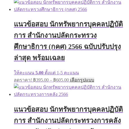
has
฿395.00
multiple
through
variants.
฿605.00
The
แนวข้อสอบ นักทรัพยากรบุคคลปฏิบัติ
options
may
การ สำนักงานปลัดกระทรวง
be
chosen
on
ศึกษาธิการ (กคศ) 2566 ฉบับปรับปรุง
the
product
ล่าสุด พร้อมเฉลย
page
ให้คะแนน
5.00
ตั้งแต่ 1-5 คะแนน
Price
This
ลดราคา!
฿
395.00
–
฿
605.00
เลือกรูปแบบ
range:
product
has
฿395.00
multiple
through
variants.
฿605.00
The
แนวข้อสอบ นักทรัพยากรบุคคลปฏิบัติ
options
may
การ สำนักงานปลัดกระทรวงการคลัง
be
chosen