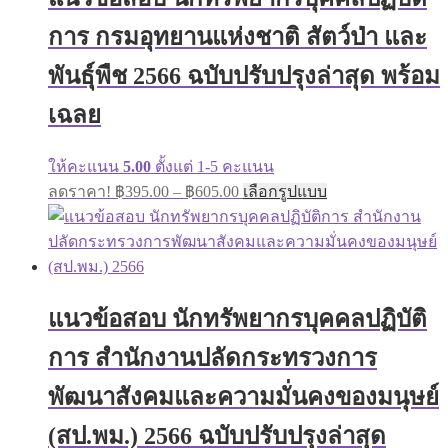
may
การ กรมอุทยานแห่งชาติ สัตว์ป่า และ
be
chosen
on
พันธุ์พืช 2566 ฉบับปรับปรุงล่าสุด พร้อม
the
product
เฉลย
page
ให้คะแนน
5.00
ตั้งแต่ 1-5 คะแนน
Price
This
ลดราคา!
฿
395.00
–
฿
605.00
เลือกรูปแบบ
range:
product
has
฿395.00
multiple
through
variants.
฿605.00
The
options
may
แนวข้อสอบ นักทรัพยากรบุคคลปฏิบัติ
be
chosen
การ สำนักงานปลัดกระทรวงการ
on
the
พัฒนาสังคมและความมั่นคงของมนุษย์
product
page
(สป.พม.) 2566 ฉบับปรับปรุงล่าสุด