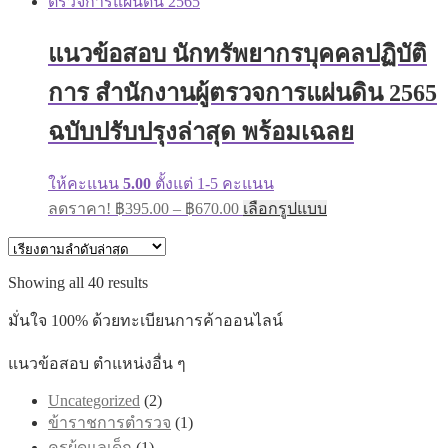
multiple
through
variants.
฿605.00
The
แนวข้อสอบ นักทรัพยากรบุคคลปฏิบัติ
options
may
การ สำนักงานผู้ตรวจการแผ่นดิน 2565
be
chosen
on
ฉบับปรับปรุงล่าสุด พร้อมเฉลย
the
product
page
ให้คะแนน
5.00
ตั้งแต่ 1-5 คะแนน
Price
This
ลดราคา!
฿
395.00
–
฿
670.00
เลือกรูปแบบ
range:
product
has
฿395.00
multiple
through
variants.
Sorted
Showing all 40 results
฿670.00
The
by
options
latest
มั่นใจ 100% ด้วยทะเบียนการค้าออนไลน์
may
be
แนวข้อสอบ ตำแหน่งอื่น ๆ
chosen
on
Uncategorized
(2)
the
product
ข้าราชการตำรวจ
(1)
page
ครูผู้ดูแลเด็ก
(1)