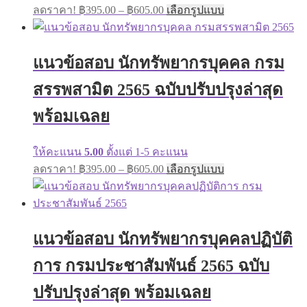
Price
This
ลดราคา!
฿
395.00
–
฿
605.00
เลือกรูปแบบ
range:
product
has
฿395.00
multiple
through
variants.
แนวข้อสอบ นักทรัพยากรบุคคล กรม
฿605.00
The
options
สรรพสามิต 2565 ฉบับปรับปรุงล่าสุด
may
be
พร้อมเฉลย
chosen
on
the
ให้คะแนน
5.00
ตั้งแต่ 1-5 คะแนน
product
Price
This
page
ลดราคา!
฿
395.00
–
฿
605.00
เลือกรูปแบบ
range:
product
has
฿395.00
multiple
through
variants.
฿605.00
The
แนวข้อสอบ นักทรัพยากรบุคคลปฏิบัติ
options
may
การ กรมประชาสัมพันธ์ 2565 ฉบับ
be
chosen
on
ปรับปรุงล่าสุด พร้อมเฉลย
the