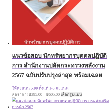
on
the
product
page
แนวข้อสอบ นักทรัพยากรบุคคลปฏิบัติ
การ สำนักงานปลัดกระทรวงพลังงาน
2567 ฉบับปรับปรุงล่าสุด พร้อมเฉลย
ให้คะแนน
5.00
ตั้งแต่ 1-5 คะแนน
Price
This
ลดราคา!
฿
395.00
–
฿
605.00
เลือกรูปแบบ
range:
product
has
฿395.00
multiple
through
variants.