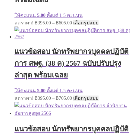
product
page
ให้คะแนน
5.00
ตั้งแต่ 1-5 คะแนน
Price
This
ลดราคา!
฿
395.00
–
฿
605.00
เลือกรูปแบบ
range:
product
has
฿395.00
multiple
through
variants.
฿605.00
The
แนวข้อสอบ นักทรัพยากรบุคคลปฏิบัติ
options
may
การ สพฐ. (38 ค) 2567 ฉบับปรับปรุง
be
chosen
ล่าสุด พร้อมเฉลย
on
the
product
ให้คะแนน
5.00
ตั้งแต่ 1-5 คะแนน
page
Price
This
ลดราคา!
฿
395.00
–
฿
705.00
เลือกรูปแบบ
range:
product
has
฿395.00
multiple
through
variants.
฿705.00
The
แนวข้อสอบ นักทรัพยากรบุคคลปฏิบัติ
options
may