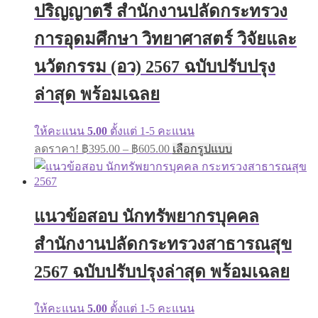
may
ปริญญาตรี สำนักงานปลัดกระทรวง
be
chosen
การอุดมศึกษา วิทยาศาสตร์ วิจัยและ
on
the
นวัตกรรม (อว) 2567 ฉบับปรับปรุง
product
page
ล่าสุด พร้อมเฉลย
ให้คะแนน
5.00
ตั้งแต่ 1-5 คะแนน
Price
This
ลดราคา!
฿
395.00
–
฿
605.00
เลือกรูปแบบ
range:
product
has
฿395.00
multiple
through
variants.
฿605.00
The
แนวข้อสอบ นักทรัพยากรบุคคล
options
may
สำนักงานปลัดกระทรวงสาธารณสุข
be
chosen
2567 ฉบับปรับปรุงล่าสุด พร้อมเฉลย
on
the
product
ให้คะแนน
5.00
ตั้งแต่ 1-5 คะแนน
page