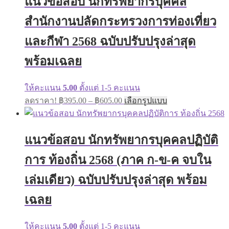
แนวข้อสอบ นักทรัพยากรบุคคล
options
may
สำนักงานปลัดกระทรวงการท่องเที่ยว
be
chosen
on
และกีฬา 2568 ฉบับปรับปรุงล่าสุด
the
product
พร้อมเฉลย
page
ให้คะแนน
5.00
ตั้งแต่ 1-5 คะแนน
Price
This
ลดราคา!
฿
395.00
–
฿
605.00
เลือกรูปแบบ
range:
product
has
฿395.00
multiple
through
variants.
แนวข้อสอบ นักทรัพยากรบุคคลปฏิบัติ
฿605.00
The
options
การ ท้องถิ่น 2568 (ภาค ก-ข-ค จบใน
may
be
เล่มเดียว) ฉบับปรับปรุงล่าสุด พร้อม
chosen
on
เฉลย
the
product
page
ให้คะแนน
5.00
ตั้งแต่ 1-5 คะแนน