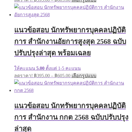
range:
product
has
฿395.00
multiple
through
variants.
฿605.00
The
แนวข้อสอบ นักทรัพยากรบุคคลปฏิบัติ
options
may
การ สำนักงานอัยการสูงสุด 2568 ฉบับ
be
chosen
on
ปรับปรุงล่าสุด พร้อมเฉลย
the
product
page
ให้คะแนน
5.00
ตั้งแต่ 1-5 คะแนน
Price
This
ลดราคา!
฿
395.00
–
฿
605.00
เลือกรูปแบบ
range:
product
has
฿395.00
multiple
through
variants.
฿605.00
The
แนวข้อสอบ นักทรัพยากรบุคคลปฏิบัติ
options
may
การ สำนักงาน กกต 2568 ฉบับปรับปรุง
be
chosen
on
ล่าสุด