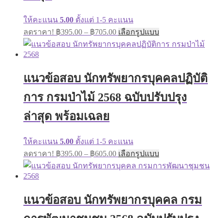
the
product
page
ให้คะแนน
5.00
ตั้งแต่ 1-5 คะแนน
Price
This
ลดราคา!
฿
395.00
–
฿
705.00
เลือกรูปแบบ
range:
product
has
฿395.00
multiple
through
variants.
฿705.00
The
แนวข้อสอบ นักทรัพยากรบุคคลปฏิบัติ
options
may
การ กรมป่าไม้ 2568 ฉบับปรับปรุง
be
chosen
ล่าสุด พร้อมเฉลย
on
the
product
ให้คะแนน
5.00
ตั้งแต่ 1-5 คะแนน
page
Price
This
ลดราคา!
฿
395.00
–
฿
605.00
เลือกรูปแบบ
range:
product
has
฿395.00
multiple
through
variants.
฿605.00
The
แนวข้อสอบ นักทรัพยากรบุคคล กรม
options
may