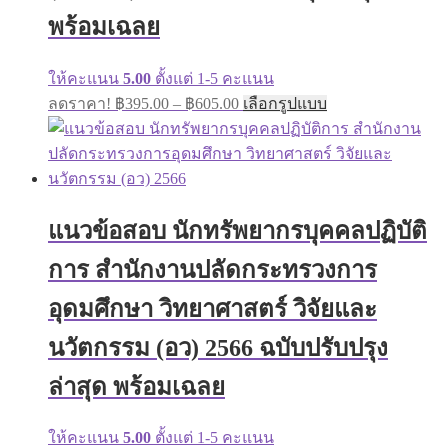
พร้อมเฉลย
ให้คะแนน
5.00
ตั้งแต่ 1-5 คะแนน
Price
This
ลดราคา!
฿
395.00
–
฿
605.00
เลือกรูปแบบ
range:
product
has
฿395.00
multiple
through
variants.
฿605.00
The
options
may
แนวข้อสอบ นักทรัพยากรบุคคลปฏิบัติ
be
chosen
การ สำนักงานปลัดกระทรวงการ
on
the
อุดมศึกษา วิทยาศาสตร์ วิจัยและ
product
page
นวัตกรรม (อว) 2566 ฉบับปรับปรุง
ล่าสุด พร้อมเฉลย
ให้คะแนน
5.00
ตั้งแต่ 1-5 คะแนน