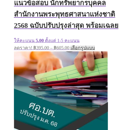
แนวข้อสอบ นักทรัพยากรบุคคล
สำนักงานพระพุทธศาสนาแห่งชาติ
2568 ฉบับปรับปรุงล่าสุด พร้อมเฉลย
ให้คะแนน
5.00
ตั้งแต่ 1-5 คะแนน
Price
This
ลดราคา!
฿
395.00
–
฿
605.00
เลือกรูปแบบ
range:
product
has
฿395.00
multiple
through
variants.
฿605.00
The
options
may
be
chosen
on
the
product
page