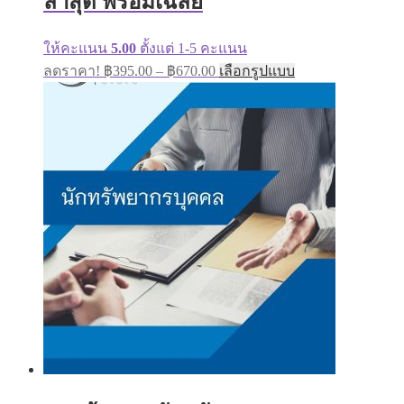
ล่าสุด พร้อมเฉลย
on
the
product
ให้คะแนน
5.00
ตั้งแต่ 1-5 คะแนน
page
Price
This
ลดราคา!
฿
395.00
–
฿
670.00
เลือกรูปแบบ
range:
product
has
฿395.00
multiple
through
variants.
฿670.00
The
options
may
be
chosen
on
the
product
page