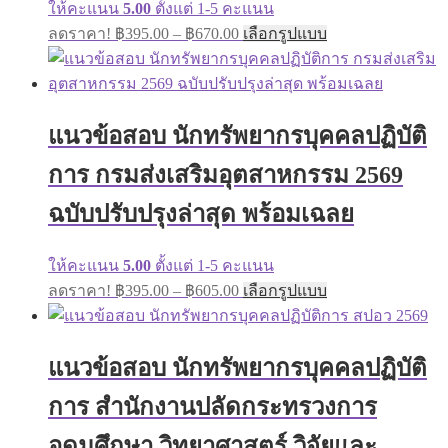
ให้คะแนน
5.00
ตั้งแต่ 1-5 คะแนน
Price
This
ลดราคา!
฿
395.00
–
฿
670.00
เลือกรูปแบบ
range:
product
has
฿395.00
multiple
through
variants.
฿670.00
The
แนวข้อสอบ นักทรัพยากรบุคคลปฏิบัติ
options
may
การ กรมส่งเสริมอุตสาหกรรม 2569
be
chosen
on
ฉบับปรับปรุงล่าสุด พร้อมเฉลย
the
product
page
ให้คะแนน
5.00
ตั้งแต่ 1-5 คะแนน
Price
This
ลดราคา!
฿
395.00
–
฿
605.00
เลือกรูปแบบ
range:
product
has
฿395.00
multiple
through
variants.
แนวข้อสอบ นักทรัพยากรบุคคลปฏิบัติ
฿605.00
The
options
การ สำนักงานปลัดกระทรวงการ
may
be
อุดมศึกษา วิทยาศาสตร์ วิจัยและ
chosen