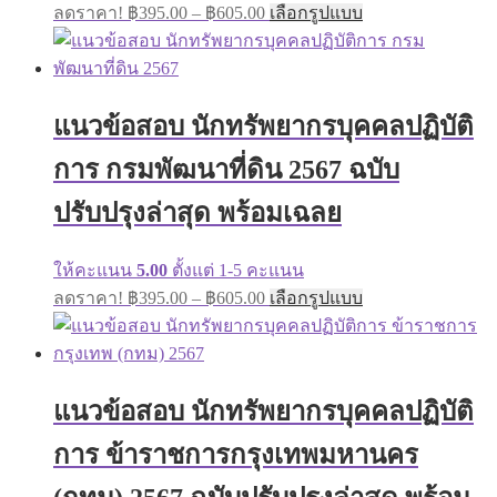
Price
This
ลดราคา!
฿
395.00
–
฿
605.00
เลือกรูปแบบ
range:
product
has
฿395.00
multiple
through
variants.
฿605.00
The
แนวข้อสอบ นักทรัพยากรบุคคลปฏิบัติ
options
may
การ กรมพัฒนาที่ดิน 2567 ฉบับ
be
chosen
on
ปรับปรุงล่าสุด พร้อมเฉลย
the
product
page
ให้คะแนน
5.00
ตั้งแต่ 1-5 คะแนน
Price
This
ลดราคา!
฿
395.00
–
฿
605.00
เลือกรูปแบบ
range:
product
has
฿395.00
multiple
through
variants.
฿605.00
The
แนวข้อสอบ นักทรัพยากรบุคคลปฏิบัติ
options
may
การ ข้าราชการกรุงเทพมหานคร
be
chosen
on