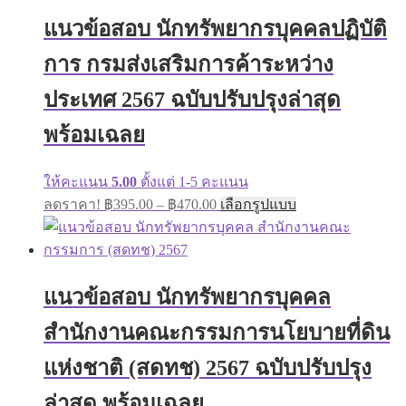
฿605.00
The
แนวข้อสอบ นักทรัพยากรบุคคลปฏิบัติ
options
may
การ กรมส่งเสริมการค้าระหว่าง
be
chosen
on
ประเทศ 2567 ฉบับปรับปรุงล่าสุด
the
product
พร้อมเฉลย
page
ให้คะแนน
5.00
ตั้งแต่ 1-5 คะแนน
Price
This
ลดราคา!
฿
395.00
–
฿
470.00
เลือกรูปแบบ
range:
product
has
฿395.00
multiple
through
variants.
฿470.00
The
แนวข้อสอบ นักทรัพยากรบุคคล
options
may
สำนักงานคณะกรรมการนโยบายที่ดิน
be
chosen
on
แห่งชาติ (สดทช) 2567 ฉบับปรับปรุง
the
product
ล่าสุด พร้อมเฉลย