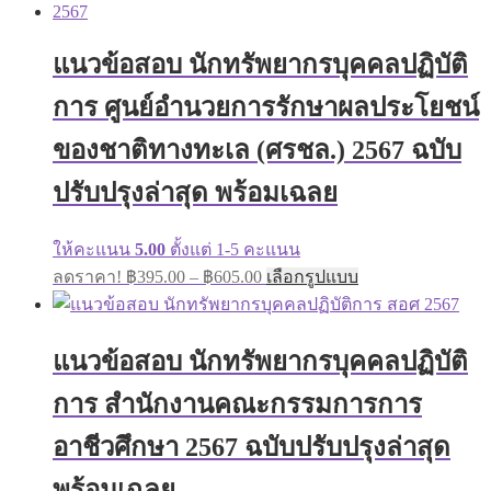
multiple
through
variants.
฿605.00
The
แนวข้อสอบ นักทรัพยากรบุคคลปฏิบัติ
options
may
การ ศูนย์อำนวยการรักษาผลประโยชน์
be
chosen
ของชาติทางทะเล (ศรชล.) 2567 ฉบับ
on
the
ปรับปรุงล่าสุด พร้อมเฉลย
product
page
ให้คะแนน
5.00
ตั้งแต่ 1-5 คะแนน
Price
This
ลดราคา!
฿
395.00
–
฿
605.00
เลือกรูปแบบ
range:
product
has
฿395.00
multiple
through
variants.
แนวข้อสอบ นักทรัพยากรบุคคลปฏิบัติ
฿605.00
The
options
การ สำนักงานคณะกรรมการการ
may
be
อาชีวศึกษา 2567 ฉบับปรับปรุงล่าสุด
chosen
on
พร้อมเฉลย
the