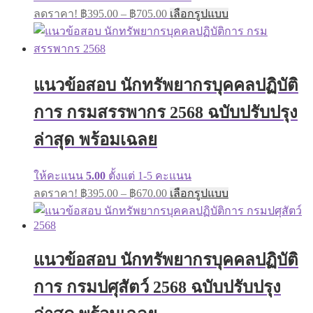
Price
This
ลดราคา!
฿
395.00
–
฿
705.00
เลือกรูปแบบ
range:
product
has
฿395.00
multiple
through
variants.
฿705.00
The
แนวข้อสอบ นักทรัพยากรบุคคลปฏิบัติ
options
may
การ กรมสรรพากร 2568 ฉบับปรับปรุง
be
chosen
on
ล่าสุด พร้อมเฉลย
the
product
page
ให้คะแนน
5.00
ตั้งแต่ 1-5 คะแนน
Price
This
ลดราคา!
฿
395.00
–
฿
670.00
เลือกรูปแบบ
range:
product
has
฿395.00
multiple
through
variants.
฿670.00
The
แนวข้อสอบ นักทรัพยากรบุคคลปฏิบัติ
options
may
การ กรมปศุสัตว์ 2568 ฉบับปรับปรุง
be
chosen