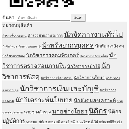
ค้นหา:
ค้นหา
หมวดหมู่สินค้า
นักจัดการงานทั่วไป
ตำรวจสายอำนวยการ
ตำรวจชั้นประทวน
นักทรัพยากรบุคคล
นักพัฒนาสังคม
นักจิตวิทยา
นักตรวจสอบภาษี
นัก
นักวิชาการคอมพิวเตอร์
นักวิชาการคลัง
นักวิชาการจัดหาที่ดิน
นัก
วิชาการตรวจสอบภายใน
นักวิชาการป่าไม้
วิชาการพัสดุ
นักวิชาการศึกษา
นักวิชาการวัฒนธรรม
นักวิชาการ
นักวิชาการเงินและบัญชี
นักวิชาการ
สาธารณสุข
นักวิเคราะห์นโยบาย
นักสังคมสงเคราะห์
แรงงาน
นาย
นิติกร
นายช่างโยธา
นิติกร
นายช่างสำรวจ
ช่างชลประทาน
ปฏิบัติการ
พนักงานคอมพิวเตอร์
เจ้า
บุคลากร
พนักงานบริหารทั่วไป
พนักงานพินิจ